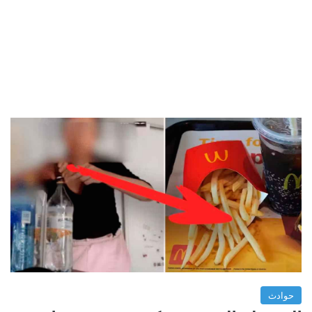
حوادث