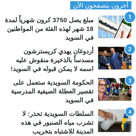
أخرون يتصفحون الآن
ف
ف
ح
ح
مبلغ يصل 3750 كرون شهرياً لمدة
ة
ة
18 شهر لهذه الفئة من المواطنين
ا
ا
في السويد
ل
ل
ت
س
أردوغان يهدي كريسترشون
ا
ا
مسدساً بالذخيرة منقوش عليه
ل
ب
اسمه لا يمكن قبوله في السويد!
ي
ق
الحكومة السويدية ستعمل على
ة
ة
تقصير العطلة الصيفية المدرسیة
في السويد
السلطات السويدية تحذر: لا
تشرب مياه الصنبور في هذه
المدينة للاشتباه بتخريب