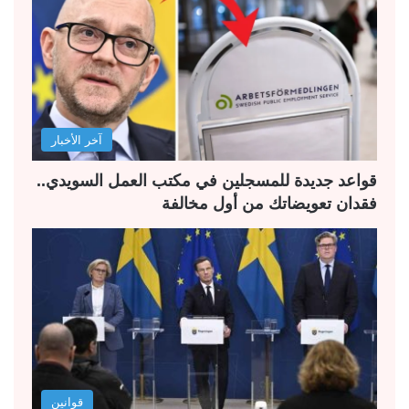
ا
ا
ل
ل
ت
س
ا
ا
ل
ب
آخر الأخبار
ي
ق
ة
ة
قواعد جديدة للمسجلين في مكتب العمل السويدي..
فقدان تعويضاتك من أول مخالفة
قوانين