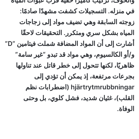
والخوف، تركيب كاميرا خفية قرب عبوات المياه
في منزله. التسجيلات كشفت مشهدًا صادمًا:
زوجته السابقة وهي تضيف مواد إلى زجاجات
المياه بشكل سري ومتكرر. التحقيقات لاحقًا
أشارت إلى أن المواد المضافة شملت فيتامين “D”
و/أو الكالسيوم، وهي مواد قد تبدو “غير سامة”
ظاهريًا، لكنها تتحول إلى خطر قاتل عند تناولها
بجرعات مرتفعة، إذ يمكن أن تؤدي إلى
hjärtrytmrubbningar (اضطرابات نظم
القلب)، غثيان شديد، فشل كلوي، بل وحتى
الوفاة.