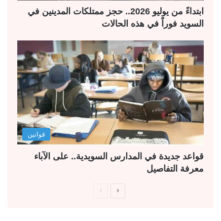
ابتداءً من يوليو 2026.. حجز ممتلكات المدينين في
السويد فوراً في هذه الحالات
قوانين
قواعد جديدة في المدارس السويدية.. على الآباء
معرفة التفاصيل
ا
ا
ل
ل
ص
ص