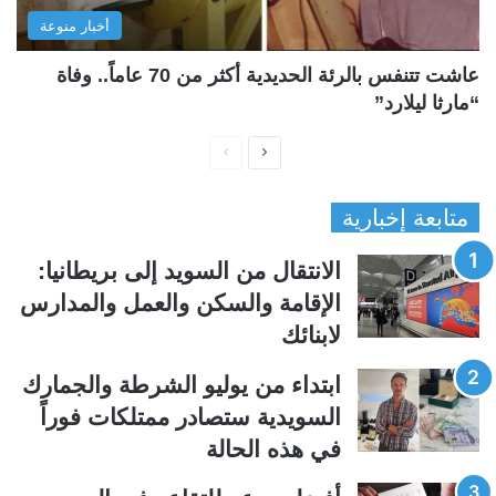
أخبار منوعة
عاشت تتنفس بالرئة الحديدية أكثر من 70 عاماً.. وفاة
“مارثا ليلارد”
ا
ا
ل
ل
متابعة إخبارية
ص
ص
ف
ف
الانتقال من السويد إلى بريطانيا:
ح
ح
الإقامة والسكن والعمل والمدارس
ة
ة
لابنائك
ا
ا
ل
ل
ابتداء من يوليو الشرطة والجمارك
ت
س
السويدية ستصادر ممتلكات فوراً
ا
ا
في هذه الحالة
ل
ب
ي
ق