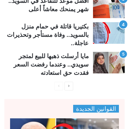
أفضل موعد للتقاعد في السويد..
ة
ة
شهر يمنحك معاشاً أعلى
بكتيريا قاتلة في حمام منزل
بالسويد.. وفاة مستأجر وتحذيرات
عاجلة..
مايا أرسلت ذهبها للبيع لمتجر
سويدي.. وعندما رفضت السعر
فقدت حق استعادته
ا
ا
ل
ل
ص
ص
القوانين الجديدة
ف
ف
ح
ح
ة
ة