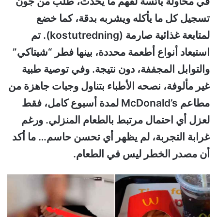
في محاولة يائسة لفهم ما يحدث، طُلب من جون
تسجيل كل ما يأكله ويشربه بدقة، كما خضع
لمتابعة غذائية صارمة (kostutredning). تم
استبعاد أنواع أطعمة محددة، بينها فطر “شيتاكي”
والتوابل المجففة، دون نتيجة. وفي توصية طبية
غير مألوفة، نصحه الأطباء بتناول وجبات جاهزة من
مطاعم McDonald’s لمدة أسبوع كامل، فقط
لعزل أي احتمال مرتبط بالطعام المنزلي. ورغم
غرابة التجربة، لم يظهر أي تحسن حاسم… ما أكد
أن مصدر الخطر ليس في الطعام.