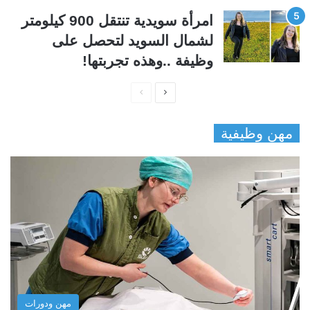
امرأة سويدية تنتقل 900 كيلومتر
لشمال السويد لتحصل على
وظيفة ..وهذه تجربتها!
ا
ا
ل
ل
مهن وظيفية
ص
ص
ف
ف
ح
ح
ة
ة
ا
ا
ل
ل
ت
س
ا
ا
ل
ب
مهن ودورات
ي
ق