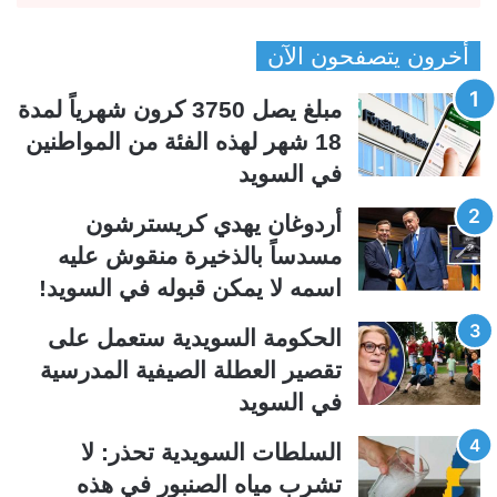
ص
ص
أخرون يتصفحون الآن
ف
ف
ح
ح
مبلغ يصل 3750 كرون شهرياً لمدة
ة
ة
18 شهر لهذه الفئة من المواطنين
ا
ا
في السويد
ل
ل
ت
س
أردوغان يهدي كريسترشون
ا
ا
مسدساً بالذخيرة منقوش عليه
ل
ب
اسمه لا يمكن قبوله في السويد!
ي
ق
الحكومة السويدية ستعمل على
ة
ة
تقصير العطلة الصيفية المدرسیة
في السويد
السلطات السويدية تحذر: لا
تشرب مياه الصنبور في هذه