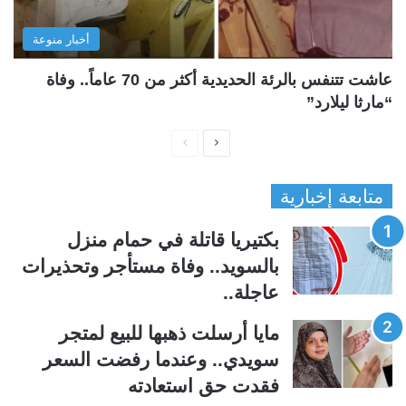
أخبار منوعة
عاشت تتنفس بالرئة الحديدية أكثر من 70 عاماً.. وفاة
“مارثا ليلارد”
ا
ا
ل
ل
متابعة إخبارية
ص
ص
ف
ف
بكتيريا قاتلة في حمام منزل
ح
ح
بالسويد.. وفاة مستأجر وتحذيرات
ة
ة
عاجلة..
ا
ا
ل
ل
مايا أرسلت ذهبها للبيع لمتجر
ت
س
سويدي.. وعندما رفضت السعر
ا
ا
فقدت حق استعادته
ل
ب