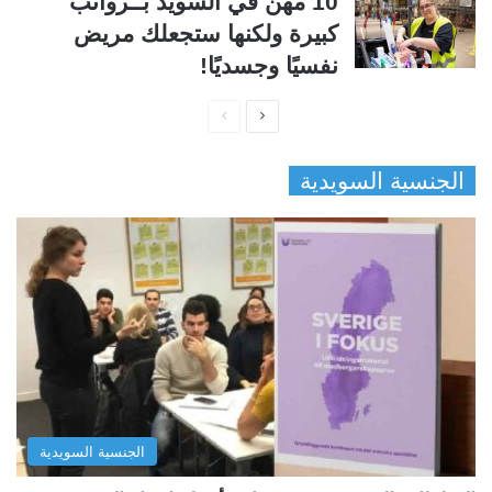
10 مهن في السويد بــرواتب
كبيرة ولكنها ستجعلك مريض
نفسيًا وجسديًا!
ا
ا
ل
ل
الجنسية السويدية
ص
ص
ف
ف
ح
ح
ة
ة
ا
ا
ل
ل
ت
س
ا
ا
ل
ب
الجنسية السويدية
ي
ق
ة
ة