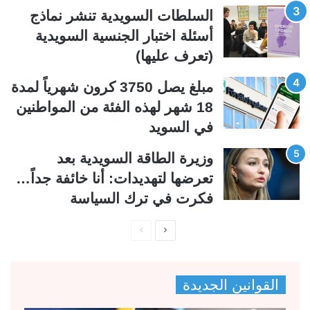
ي
ق
السلطات السويدية تنشر نماذج
ة
ة
أسئلة اختبار الجنسية السويدية
(تعرف عليها)
مبلغ يصل 3750 كرون شهرياً لمدة
18 شهر لهذه الفئة من المواطنين
في السويد
وزيرة الطاقة السويدية بعد
تعرضها لتهديدات: أنا خائفة جداً…
فكرت في ترك السياسة
ا
ا
ل
ل
ص
ص
القوانين الجديدة
ف
ف
ح
ح