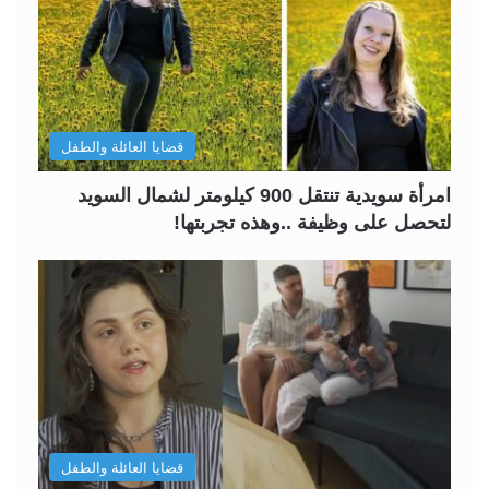
قضايا العائلة والطفل
امرأة سويدية تنتقل 900 كيلومتر لشمال السويد
لتحصل على وظيفة ..وهذه تجربتها!
قضايا العائلة والطفل