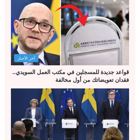
ة
ة
ا
ا
ل
ل
ت
س
ا
ا
ل
ب
آخر الأخبار
ي
ق
ة
ة
قواعد جديدة للمسجلين في مكتب العمل السويدي..
فقدان تعويضاتك من أول مخالفة