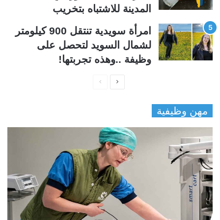
المدينة للاشتباه بتخريب
امرأة سويدية تنتقل 900 كيلومتر
لشمال السويد لتحصل على
وظيفة ..وهذه تجربتها!
ا
ا
ل
ل
مهن وظيفية
ص
ص
ف
ف
ح
ح
ة
ة
ا
ا
ل
ل
ت
س
ا
ا
ل
ب