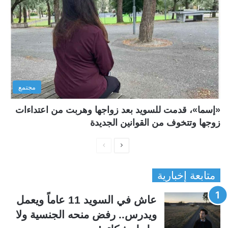
مجتمع
«إسما»، قدمت للسويد بعد زواجها وهربت من اعتداءات
زوجها وتتخوف من القوانين الجديدة
ا
ا
ل
ل
متابعة إخبارية
ص
ص
ف
ف
عاش في السويد 11 عاماً ويعمل
ح
ح
ويدرس.. رفض منحه الجنسية ولا
ة
ة