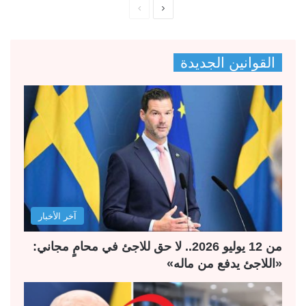
ا
ا
ل
ل
ص
ص
القوانين الجديدة
ف
ف
ح
ح
ة
ة
ا
ا
ل
ل
ت
س
ا
ا
ل
ب
آخر الأخبار
ي
ق
ة
ة
من 12 يوليو 2026.. لا حق للاجئ في محامٍ مجاني:
«اللاجئ يدفع من ماله»