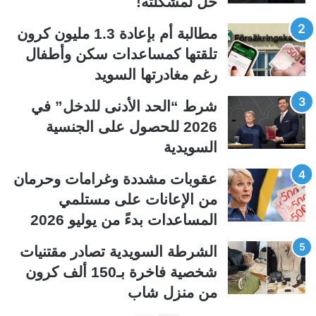
حل لمشكلته!
ا
ا
ل
ل
مطالبة أم بإعادة 1.3 مليون كرون
ت
س
تلقتها كمساعدات سكن وأطفال
ا
ا
رغم مغادرتها السويد
ل
ب
ي
ق
شرط “الحد الأدنى للدخل” في
ة
ة
2026 للحصول على الجنسية
السويدية
عقوبات مشددة وغرامات وحرمان
من الإعانات على مستلمي
المساعدات بدءً من يوليو 2026
الشرطة السويدية تصادر مقتنيات
شخصية فاخرة بـ150 ألف كرون
من منزل شاب