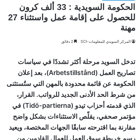
الحكومة السويدية : 33 ألف كرون
للحصول على إقامة عمل واستثناء 27
مهنة
المركز السويدي للمعلومات-SCI
2 دقائق
تدخل السويد مرحلة أكثر تشددًا في سياسات
تصاريح العمل (Arbetstillstånd)، بعد إعلان
الحكومة عن قائمة محدودة بالمهن التي ستُستثنى
من شرط الحد الأدنى الجديد للرواتب. القرار،
الذي قدمته أحزاب تيدو (Tidö-partierna) في
مؤتمر صحفي، يقلّص الاستثناءات بشكل واضح
مقارنة بما اقترحته سابقًا الجهات المختصة، ويعيد
رسم خريطة سوق العمل للعمال القادمين من