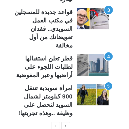
قواعد جديدة للمسجلين
في مكتب العمل
السويدي.. فقدان
تعويضاتك من أول
مخالفة
قطر تعلن استقبالها
لطلبات اللجوء على
أراضيها وعبر المفوضية
امرأة سويدية تنتقل
900 كيلومتر لشمال
السويد لتحصل على
وظيفة ..وهذه تجربتها!
ا
ا