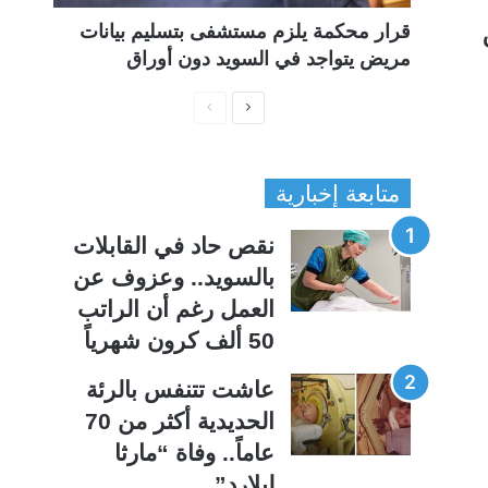
قرار محكمة يلزم مستشفى بتسليم بيانات
مريض يتواجد في السويد دون أوراق
ا
ا
ل
ل
ص
ص
متابعة إخبارية
ف
ف
ح
ح
نقص حاد في القابلات
ة
ة
بالسويد.. وعزوف عن
ا
ا
العمل رغم أن الراتب
ل
ل
50 ألف كرون شهرياً
ت
س
ا
ا
عاشت تتنفس بالرئة
ل
ب
الحديدية أكثر من 70
ي
ق
عاماً.. وفاة “مارثا
ة
ة
ليلارد”