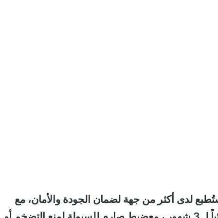
ستُطبع لدى أكثر من جهة لضمان الجودة والأمان، مع
سحب تدريجي للفئات القديمة والتي تستمر مبدئياً لـ 3 شهور ، معضبط صارم للسيولة لمنع التضخم أو