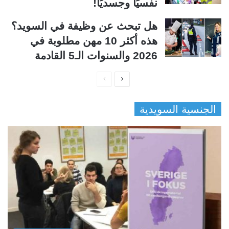
نفسيًا وجسديًا!
هل تبحث عن وظيفة في السويد؟
هذه أكثر 10 مهن مطلوبة في
2026 والسنوات الـ5 القادمة
ا
ا
ل
ل
الجنسية السويدية
ص
ص
ف
ف
ح
ح
ة
ة
ا
ا
ل
ل
ت
س
ا
ا
ل
ب