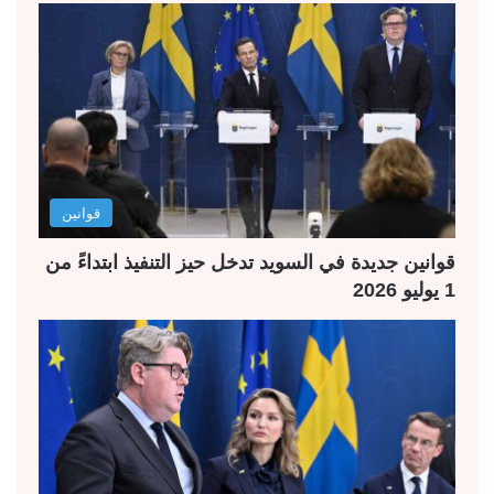
ح
ح
ة
ة
ا
ا
ل
ل
ت
س
ا
ا
ل
ب
قوانين
ي
ق
ة
ة
قوانين جديدة في السويد تدخل حيز التنفيذ ابتداءً من
1 يوليو 2026