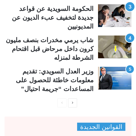
ي
ق
الحكومة السويدية عن قواعد
ة
ة
جديدة لتخفيف عبء الديون عن
المديونيين
شاب يرمي مخدرات بنصف مليون
كرون داخل مرحاض قبل اقتحام
الشرطة لمنزله
وزير العدل السويدي: تقديم
معلومات خاطئة للحصول على
المساعدات “جريمة احتيال”
ا
ا
ل
ل
ص
ص
القوانين الجديدة
ف
ف