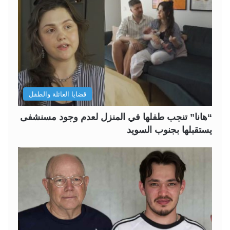
قضايا العائلة والطفل
“هانا” تنجب طفلها في المنزل لعدم وجود مسنشفى
يستقبلها بجنوب السويد