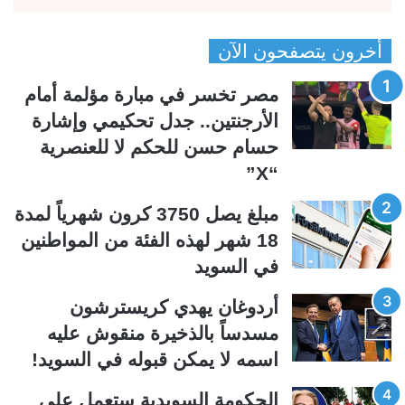
ل
ل
ص
ص
أخرون يتصفحون الآن
ف
ف
ح
ح
مصر تخسر في مبارة مؤلمة أمام
ة
ة
الأرجنتين.. جدل تحكيمي وإشارة
ا
ا
حسام حسن للحكم لا للعنصرية
ل
ل
“X”
ت
س
ا
ا
مبلغ يصل 3750 كرون شهرياً لمدة
ل
ب
18 شهر لهذه الفئة من المواطنين
ي
ق
في السويد
ة
ة
أردوغان يهدي كريسترشون
مسدساً بالذخيرة منقوش عليه
اسمه لا يمكن قبوله في السويد!
الحكومة السويدية ستعمل على