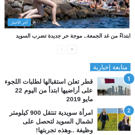
آخر الأخبار
ابتداءً من غد الجمعة.. موجة حر جديدة تضرب السويد
ا
ا
ل
ل
متابعة إخبارية
ص
ص
ف
ف
قطر تعلن استقبالها لطلبات اللجوء
ح
ح
على أراضيها ابتدأ من اليوم 22
ة
ة
مايو 2019
ا
ا
ل
ل
امرأة سويدية تنتقل 900 كيلومتر
ت
س
لشمال السويد لتحصل على
ا
ا
وظيفة ..وهذه تجربتها!
ل
ب