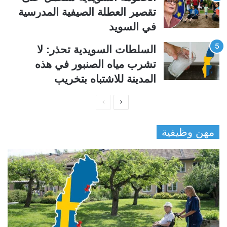
تقصير العطلة الصيفية المدرسیة
في السويد
السلطات السويدية تحذر: لا
تشرب مياه الصنبور في هذه
المدينة للاشتباه بتخريب
ا
ا
ل
ل
مهن وظيفية
ص
ص
ف
ف
ح
ح
ة
ة
ا
ا
ل
ل
ت
س