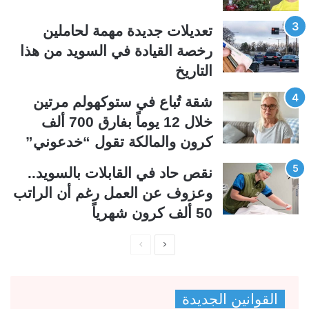
ل
ب
تعديلات جديدة مهمة لحاملين
ي
ق
رخصة القيادة في السويد من هذا
ة
ة
التاريخ
شقة تُباع في ستوكهولم مرتين
خلال 12 يوماً بفارق 700 ألف
كرون والمالكة تقول “خدعوني”
نقص حاد في القابلات بالسويد..
وعزوف عن العمل رغم أن الراتب
50 ألف كرون شهرياً
ا
ا
ل
ل
ص
ص
القوانين الجديدة
ف
ف