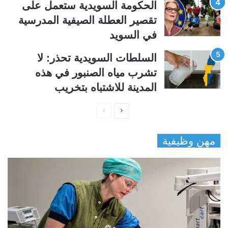
الحكومة السويدية ستعمل على
تقصير العطلة الصيفية المدرسیة
في السويد
السلطات السويدية تحذر: لا
تشرب مياه الصنبور في هذه
المدينة للاشتباه بتخريب
ا
ا
ل
ل
مهن وظيفية
ص
ص
ف
ف
ح
ح
ة
ة
ا
ا
ل
ل
ت
س