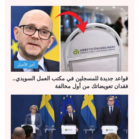
ح
ح
ة
ة
ا
ا
ل
ل
ت
س
ا
ا
ل
ب
آخر الأخبار
ي
ق
ة
ة
قواعد جديدة للمسجلين في مكتب العمل السويدي..
فقدان تعويضاتك من أول مخالفة