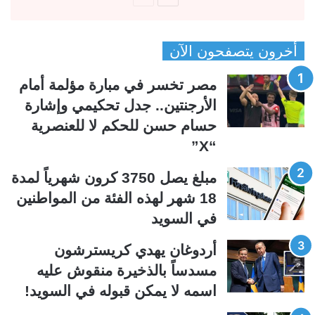
ل
ل
ص
ص
أخرون يتصفحون الآن
ف
ف
ح
ح
مصر تخسر في مبارة مؤلمة أمام
ة
ة
الأرجنتين.. جدل تحكيمي وإشارة
ا
ا
حسام حسن للحكم لا للعنصرية
ل
ل
“X”
ت
س
ا
ا
مبلغ يصل 3750 كرون شهرياً لمدة
ل
ب
18 شهر لهذه الفئة من المواطنين
ي
ق
في السويد
ة
ة
أردوغان يهدي كريسترشون
مسدساً بالذخيرة منقوش عليه
اسمه لا يمكن قبوله في السويد!