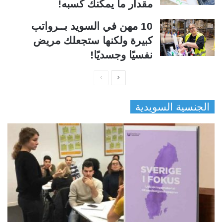
مقدار ما يمكنك كسبه!
10 مهن في السويد بــرواتب
كبيرة ولكنها ستجعلك مريض
نفسيًا وجسديًا!
ا
ا
ل
ل
الجنسية السويدية
ص
ص
ف
ف
ح
ح
ة
ة
ا
ا
ل
ل
ت
س
ا
ا
ل
ب