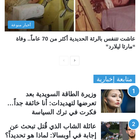
أخبار منوعة
عاشت تتنفس بالرئة الحديدية أكثر من 70 عاماً.. وفاة
“مارثا ليلارد”
ا
ا
ل
ل
متابعة إخبارية
ص
ص
ف
ف
وزيرة الطاقة السويدية بعد
ح
ح
تعرضها لتهديدات: أنا خائفة جداً…
ة
ة
فكرت في ترك السياسة
ا
ا
ل
ل
عائلة الشاب الذي قُتل تبحث عن
ت
س
إجابة في أوبسالا: لماذا هو تحديداً؟
ا
ا