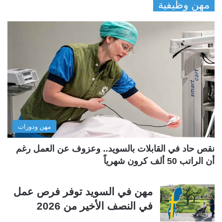
مهن وظيفية
ص
ص
ف
ف
ح
ح
ة
ة
ا
ا
ل
ل
ت
س
ا
ا
ل
ب
مهن ودورات
ي
ق
ة
ة
نقص حاد في القابلات بالسويد.. وعزوف عن العمل رغم
أن الراتب 50 ألف كرون شهرياً
مهن في السويد توفر فرص عمل
في النصف الأخير من 2026