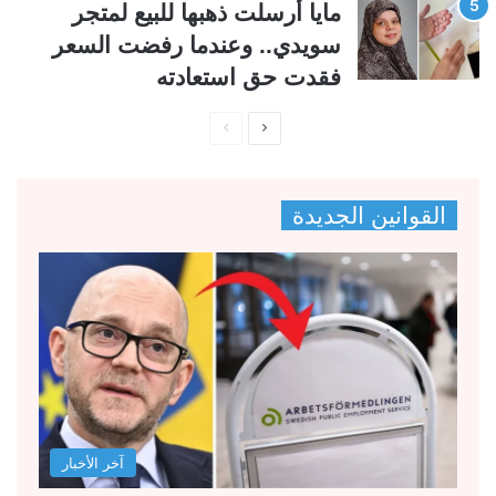
مايا أرسلت ذهبها للبيع لمتجر
سويدي.. وعندما رفضت السعر
فقدت حق استعادته
ا
ا
ل
ل
ص
ص
القوانين الجديدة
ف
ف
ح
ح
ة
ة
ا
ا
ل
ل
ت
س
ا
ا
ل
ب
آخر الأخبار
ي
ق