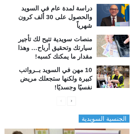
دراسة لمدة عام في السويد
والحصول على 30 ألف كرون
شهرياً
منصات سويدية تتيح لك تأجير
سيارتك وتحقيق أرباح… وهذا
مقدار ما يمكنك كسبه!
10 مهن في السويد بــرواتب
كبيرة ولكنها ستجعلك مريض
نفسيًا وجسديًا!
ا
ا
ل
ل
الجنسية السويدية
ص
ص
ف
ف