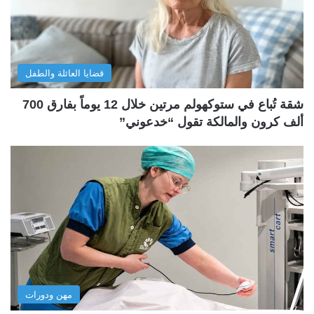
قضايا العائلة والطفل
شقة تُباع في ستوكهولم مرتين خلال 12 يوماً بفارق 700
ألف كرون والمالكة تقول “خدعوني”
مهن ودورات