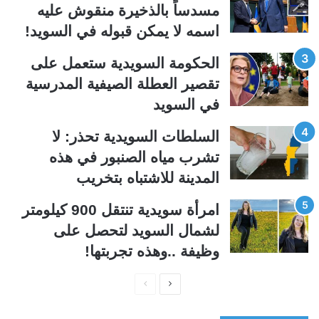
ا
ا
مسدساً بالذخيرة منقوش عليه
ل
ب
اسمه لا يمكن قبوله في السويد!
ي
ق
الحكومة السويدية ستعمل على
ة
ة
تقصير العطلة الصيفية المدرسیة
في السويد
السلطات السويدية تحذر: لا
تشرب مياه الصنبور في هذه
المدينة للاشتباه بتخريب
امرأة سويدية تنتقل 900 كيلومتر
لشمال السويد لتحصل على
وظيفة ..وهذه تجربتها!
ا
ا
ل
ل