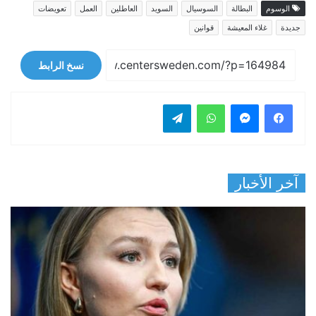
الوسوم
البطالة
السوسيال
السويد
العاطلين
العمل
تعويضات
جديدة
غلاء المعيشة
قوانين
نسخ الرابط
فيسبوك
ماسنجر
واتساب
تيلقرام
آخر الأخبار