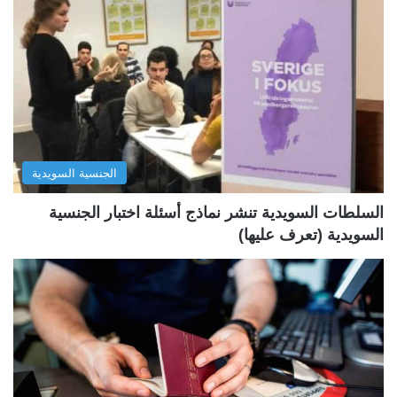
ح
ح
ة
ة
ا
ا
ل
ل
ت
س
ا
ا
ل
ب
الجنسية السويدية
ي
ق
ة
ة
السلطات السويدية تنشر نماذج أسئلة اختبار الجنسية
السويدية (تعرف عليها)