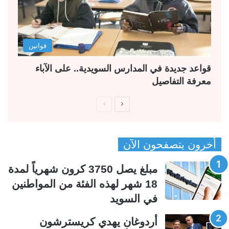
قوانين
قواعد جديدة في المدارس السويدية.. على الآباء
معرفة التفاصيل
ا
ا
ل
ل
ص
ص
أخرون يتصفحون الآن
ف
ف
ح
ح
مبلغ يصل 3750 كرون شهرياً لمدة
ة
ة
18 شهر لهذه الفئة من المواطنين
ا
ا
في السويد
ل
ل
ت
س
أردوغان يهدي كريسترشون