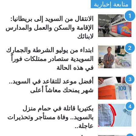
متابعة إخبارية
ص
ص
ف
ف
الانتقال من السويد إلى بريطانيا:
ح
ح
الإقامة والسكن والعمل والمدارس
ة
ة
لابنائك
ا
ا
ل
ل
ابتداء من يوليو الشرطة والجمارك
ت
س
السويدية ستصادر ممتلكات فوراً
ا
ا
في هذه الحالة
ل
ب
ي
ق
أفضل موعد للتقاعد في السويد..
ة
ة
شهر يمنحك معاشاً أعلى
بكتيريا قاتلة في حمام منزل
بالسويد.. وفاة مستأجر وتحذيرات
عاجلة..