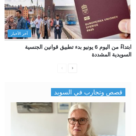
آخر الأخبار
ابتداءً من اليوم 6 يونيو بدء تطبيق قوانين الجنسية
السويدية المشددة
ا
ا
ل
ل
ص
ص
قصص وتجارب في السويد
ف
ف
ح
ح
ة
ة
ا
ا
ل
ل