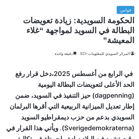
قوانين
الحكومة السويدية: زيادة تعويضات
البطالة في السويد لمواجهة “غلاء
المعيشة”
المركز السويدي للمعلومات-SCI
دقيقة واحدة
في الرابع من أغسطس 2025،دخل قرار رفع
الحد الأعلى لتعويضات البطالة اليومية
(dagpenning) حيز التنفيذ في السويد، ضمن
إطار تعديل الميزانية الربيعية التي أقرها البرلمان
السويدي بدعم من حزب ديمقراطيو السويد
(Sverigedemokraterna). ويأتي هذا القرار في
وقت تشهد فيه البلاد زيادة ملحوظة في تكاليف