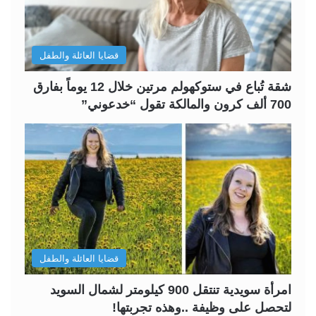
ت
س
ا
ا
ل
ب
قضايا العائلة والطفل
ي
ق
ة
ة
شقة تُباع في ستوكهولم مرتين خلال 12 يوماً بفارق
700 ألف كرون والمالكة تقول “خدعوني”
قضايا العائلة والطفل
امرأة سويدية تنتقل 900 كيلومتر لشمال السويد
لتحصل على وظيفة ..وهذه تجربتها!