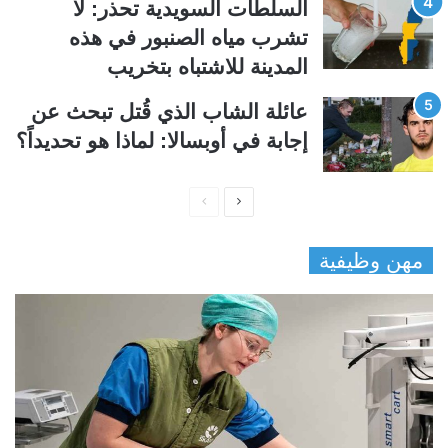
السلطات السويدية تحذر: لا
تشرب مياه الصنبور في هذه
المدينة للاشتباه بتخريب
عائلة الشاب الذي قُتل تبحث عن
إجابة في أوبسالا: لماذا هو تحديداً؟
ا
ا
ل
ل
مهن وظيفية
ص
ص
ف
ف
ح
ح
ة
ة
ا
ا
ل
ل
ت
س