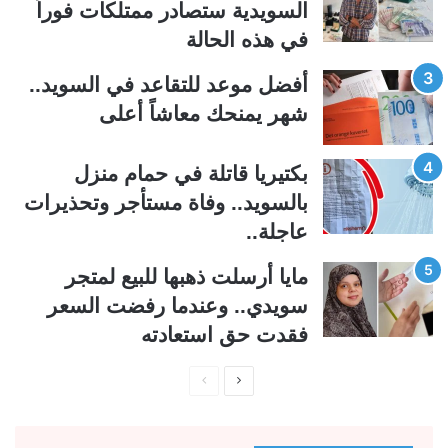
السويدية ستصادر ممتلكات فوراً
ا
ا
في هذه الحالة
ل
ب
ي
ق
أفضل موعد للتقاعد في السويد..
ة
ة
شهر يمنحك معاشاً أعلى
بكتيريا قاتلة في حمام منزل
بالسويد.. وفاة مستأجر وتحذيرات
عاجلة..
مايا أرسلت ذهبها للبيع لمتجر
سويدي.. وعندما رفضت السعر
فقدت حق استعادته
ا
ا
ل
ل
ص
ص