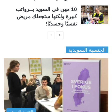
10 مهن في السويد بــرواتب
كبيرة ولكنها ستجعلك مريض
نفسيًا وجسديًا!
ا
ا
ل
ل
الجنسية السويدية
ص
ص
ف
ف
ح
ح
ة
ة
ا
ا
ل
ل
ت
س
ا
ا
ل
ب
الجنسية السويدية