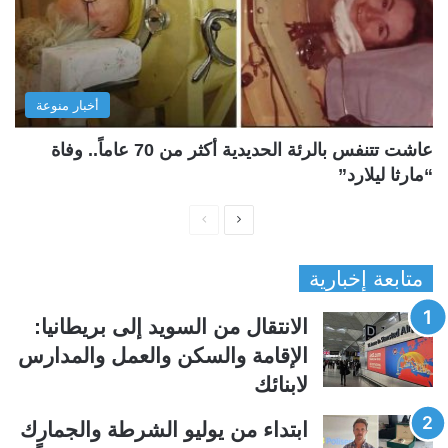
أخبار منوعة
عاشت تتنفس بالرئة الحديدية أكثر من 70 عاماً.. وفاة
“مارثا ليلارد”
ا
ا
ل
ل
متابعة إخبارية
ص
ص
ف
ف
الانتقال من السويد إلى بريطانيا:
ح
ح
الإقامة والسكن والعمل والمدارس
ة
ة
لابنائك
ا
ا
ل
ل
ابتداء من يوليو الشرطة والجمارك
ت
س