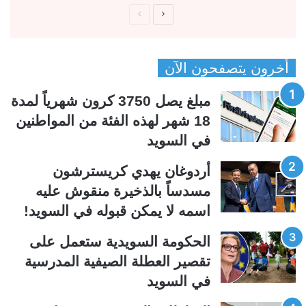
ا
ا
ل
ل
ص
ص
أخرون يتصفحون الآن
ف
ف
ح
ح
مبلغ يصل 3750 كرون شهرياً لمدة
ة
ة
18 شهر لهذه الفئة من المواطنين
ا
ا
في السويد
ل
ل
ت
س
أردوغان يهدي كريسترشون
ا
ا
مسدساً بالذخيرة منقوش عليه
ل
ب
اسمه لا يمكن قبوله في السويد!
ي
ق
الحكومة السويدية ستعمل على
ة
ة
تقصير العطلة الصيفية المدرسیة
في السويد