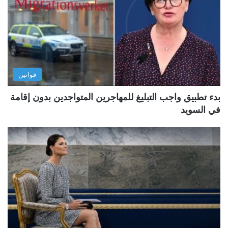
قوانين
بدء تطبيق واجب التبليغ للمهاجرين المتواجدين بدون إقامة
في السويد