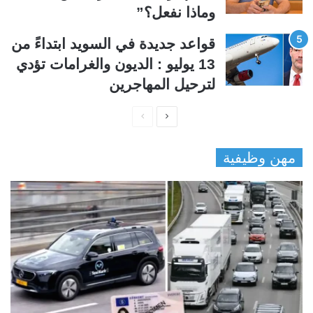
وماذا نفعل؟”
قواعد جديدة في السويد ابتداءً من
13 يوليو : الديون والغرامات تؤدي
لترحيل المهاجرين
ا
ا
ل
ل
مهن وظيفية
ص
ص
ف
ف
ح
ح
ة
ة
ا
ا
ل
ل
ت
س
ا
ا
ل
ب