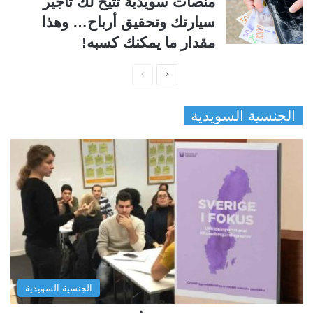
منصات سويدية تتيح لك تأجير
سيارتك وتحقيق أرباح… وهذا
مقدار ما يمكنك كسبه!
ا
ا
ل
ل
الجنسية السويدية
ص
ص
ف
ف
ح
ح
ة
ة
ا
ا
ل
ل
ت
س
ا
ا
ل
ب
الجنسية السويدية
ي
ق
ة
ة