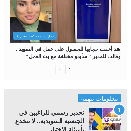
تجارب اجتماعية وتجارية
هند أخفت حجابها للحصول على عمل في السويد..
وقالت للمدير “ سأبدو مختلفة مع بدء العمل”
ا
ا
ل
ل
ص
ص
ف
ف
معلومات مهمة
ح
ح
ة
ة
تحذير رسمي للراغبين في
ا
ا
الجنسية السويدية.. لا تنخدع
ل
ل
بأسئلة الاختبار