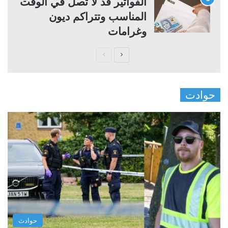
الفواتير قد لا تصل في الوقت
المناسب وتتراكم ديون
وغرامات
ا
ا
ل
ل
ص
ص
حوادت
ف
ف
ح
ح
ة
ة
ا
ا
ل
ل
ت
س
ا
ا
ل
ب
ي
ق
حوادث
ة
ة