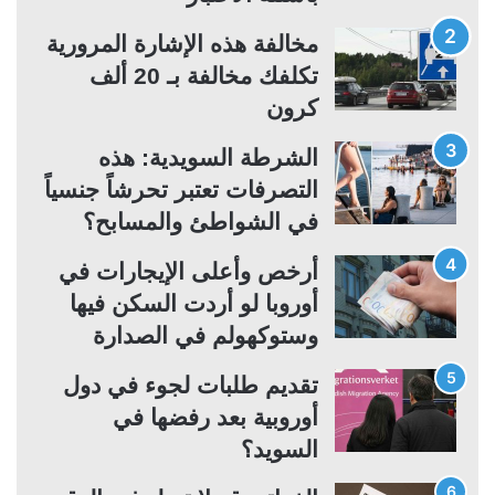
ت
س
مخالفة هذه الإشارة المرورية
ا
ا
تكلفك مخالفة بـ 20 ألف
ل
ب
كرون
ي
ق
ة
ة
الشرطة السويدية: هذه
التصرفات تعتبر تحرشاً جنسياً
في الشواطئ والمسابح؟
أرخص وأعلى الإيجارات في
أوروبا لو أردت السكن فيها
وستوكهولم في الصدارة
تقديم طلبات لجوء في دول
أوروبية بعد رفضها في
السويد؟