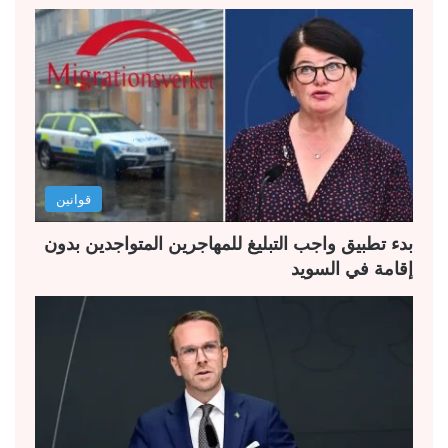
ح
ح
ة
ة
ا
ا
ل
ل
ت
س
ا
ا
ل
ب
قوانين
ي
ق
ة
ة
بدء تطبيق واجب التبليغ للمهاجرين المتواجدين بدون
إقامة في السويد