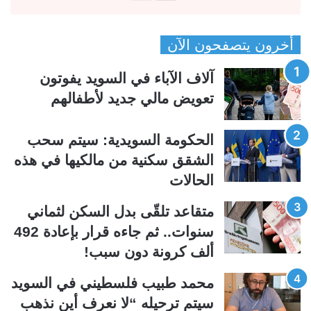
ل
ل
ص
ص
أخرون يتصفحون الآن
ف
ف
ح
ح
آلاف الآباء في السويد يفوتون
ة
ة
تعويض مالي جديد لأطفالهم
ا
ا
ل
ل
الحكومة السويدية: سيتم سحب
ت
س
الشقق سكنية من مالكيها في هذه
ا
ا
الحالات
ل
ب
ي
ق
متقاعد تلقّى بدل السكن لثماني
ة
ة
سنوات.. ثم جاءه قرار بإعادة 492
ألف كرونة دون سبب!
محمد طبيب فلسطيني في السويد
سيتم ترحيله “لا نعرف أين نذهب