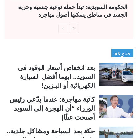
الحكومة السويدية: تبدأ حملة توعية جنسية وحرية
الجسد في مناطق يسكنها أصول مهاجره
ا
ا
ل
ل
ص
ص
منوعة
ف
ف
ح
ح
بعد انخفاض أسعار الوقود في
ة
ة
السويد.. ايهما أفضل السيارة
ا
ا
الكهربائية أو البنزين!
ل
ل
ت
س
كاتبة مهاجرة: عندما يدّعي رئيس
ا
ا
الوزراء “أن الهجرة إلى السويد
ل
ب
أصبحت عبئًا|
ي
ق
حكة بعد السباحة ومشاكل جلدية..
ة
ة