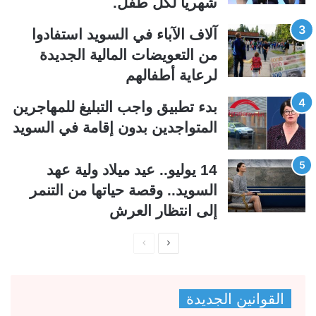
شهرياً لكل طفل.
ل
ب
ي
ق
آلاف الآباء في السويد استفادوا
ة
ة
من التعويضات المالية الجديدة
لرعاية أطفالهم
بدء تطبيق واجب التبليغ للمهاجرين
المتواجدين بدون إقامة في السويد
14 يوليو.. عيد ميلاد ولية عهد
السويد.. وقصة حياتها من التنمر
إلى انتظار العرش
ا
ا
ل
ل
ص
ص
القوانين الجديدة
ف
ف