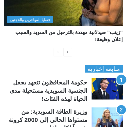
قضايا المهاجرين واللاجئين
“زينب” صيدلانية مهددة بالترحيل من السويد والسبب
إعلان وظيفة!
ا
ا
ل
ل
متابعة إخبارية
ص
ص
ف
ف
حكومة المحافظون تتعهد بجعل
ح
ح
الجنسية السويدية مستحيلة مدى
ة
ة
الحياة لهذه الفئات!
ا
ا
ل
ل
وزيرة الطاقة السويدية: من
ت
س
مستواها الحالي إلى 2000 كرونة
ا
ا