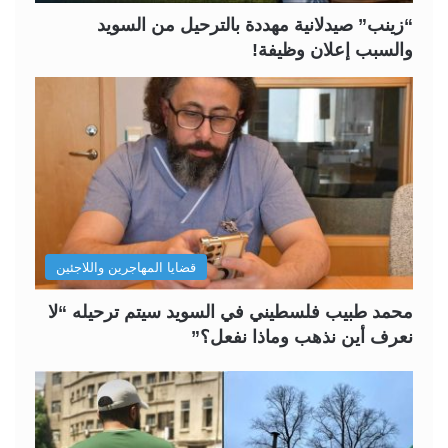
ة
ة
“زينب” صيدلانية مهددة بالترحيل من السويد
والسبب إعلان وظيفة!
قضايا المهاجرين واللاجئين
محمد طبيب فلسطيني في السويد سيتم ترحيله “لا
نعرف أين نذهب وماذا نفعل؟”