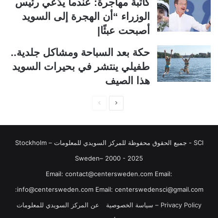
كاتبة مهاجرة: عندما يدّعي رئيس
ا
ا
الوزراء “أن الهجرة إلى السويد
ل
ب
أصبحت عبئًا|
ي
ق
حكة بعد السباحة ومشاكل جلدية..
ة
ة
طفيلي ينتشر في بحيرات السويد
هذا الصيف
ا
ا
ل
ل
ص
ص
SCI - جميع الحقوق محفوظة للمركز السويدي للمعلومات Stockholm –
ف
ف
ح
ح
Sweden– 2000 - 2025
ة
ة
‏‎Email: contact@centersweden.com Email:
ا
ا
info@centersweden.com Email: centerswedensci@gmail.com:
ل
ل
Privacy Policy – سياسة الخصوصية
عن المركز السويدي للمعلومات
ت
س