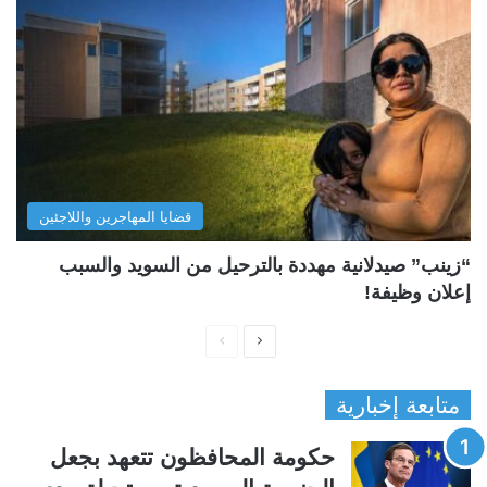
قضايا المهاجرين واللاجئين
“زينب” صيدلانية مهددة بالترحيل من السويد والسبب
إعلان وظيفة!
ا
ا
ل
ل
متابعة إخبارية
ص
ص
ف
ف
حكومة المحافظون تتعهد بجعل
ح
ح