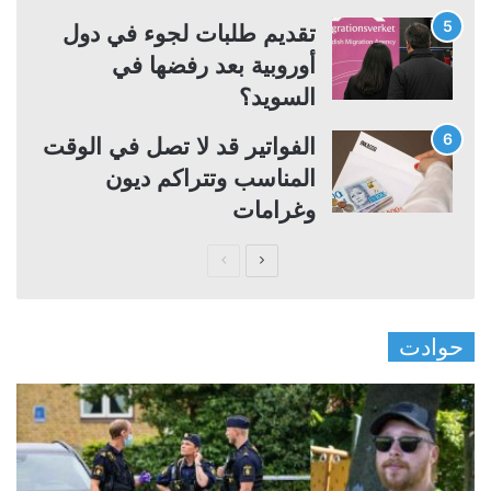
تقديم طلبات لجوء في دول
أوروبية بعد رفضها في
السويد؟
الفواتير قد لا تصل في الوقت
المناسب وتتراكم ديون
وغرامات
ا
ا
ل
ل
ص
ص
حوادت
ف
ف
ح
ح
ة
ة
ا
ا
ل
ل