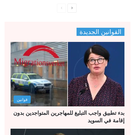
ا
ا
ل
ل
ص
ص
القوانين الجديدة
ف
ف
ح
ح
ة
ة
ا
ا
ل
ل
ت
س
ا
ا
ل
ب
قوانين
ي
ق
ة
ة
بدء تطبيق واجب التبليغ للمهاجرين المتواجدين بدون
إقامة في السويد