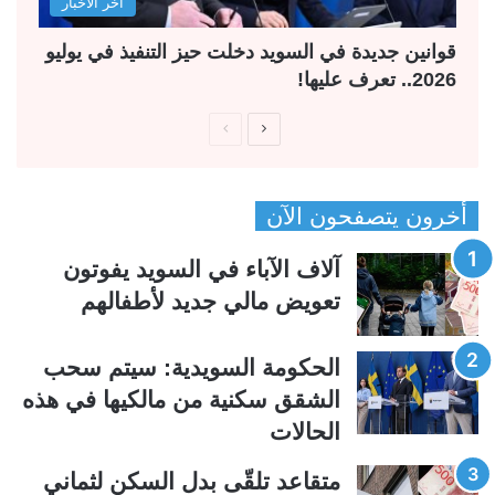
آخر الأخبار
قوانين جديدة في السويد دخلت حيز التنفيذ في يوليو
2026.. تعرف عليها!
ا
ا
ل
ل
ص
ص
أخرون يتصفحون الآن
ف
ف
ح
ح
آلاف الآباء في السويد يفوتون
ة
ة
تعويض مالي جديد لأطفالهم
ا
ا
ل
ل
الحكومة السويدية: سيتم سحب
ت
س
الشقق سكنية من مالكيها في هذه
ا
ا
الحالات
ل
ب
ي
ق
متقاعد تلقّى بدل السكن لثماني