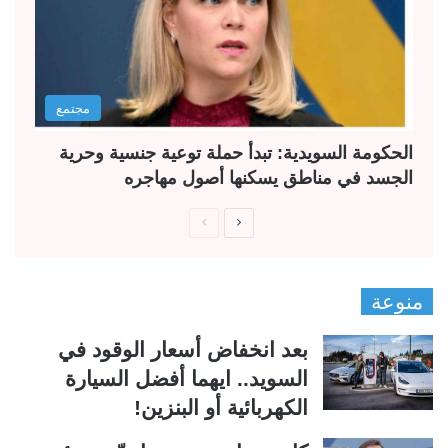
مجتمع
الحكومة السويدية: تبدأ حملة توعية جنسية وحرية
الجسد في مناطق يسكنها أصول مهاجره
ا
ا
ل
ل
ص
ص
منوعة
ف
ف
ح
ح
بعد انخفاض أسعار الوقود في
ة
ة
السويد.. ايهما أفضل السيارة
ا
ا
الكهربائية أو البنزين!
ل
ل
ت
س