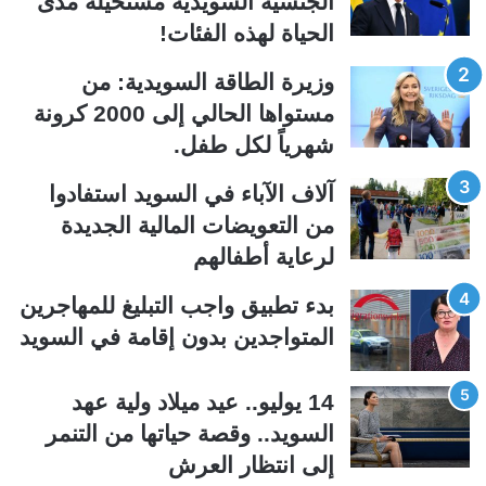
الجنسية السويدية مستحيلة مدى
ة
ة
الحياة لهذه الفئات!
ا
ا
ل
ل
وزيرة الطاقة السويدية: من
ت
س
مستواها الحالي إلى 2000 كرونة
ا
ا
شهرياً لكل طفل.
ل
ب
ي
ق
آلاف الآباء في السويد استفادوا
ة
ة
من التعويضات المالية الجديدة
لرعاية أطفالهم
بدء تطبيق واجب التبليغ للمهاجرين
المتواجدين بدون إقامة في السويد
14 يوليو.. عيد ميلاد ولية عهد
السويد.. وقصة حياتها من التنمر
إلى انتظار العرش