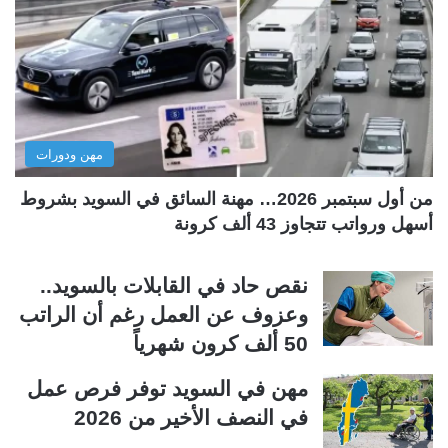
ا
ا
ل
ل
ت
س
ا
ا
ل
ب
مهن ودورات
ي
ق
ة
ة
من أول سبتمبر 2026… مهنة السائق في السويد بشروط
أسهل ورواتب تتجاوز 43 ألف كرونة
نقص حاد في القابلات بالسويد..
وعزوف عن العمل رغم أن الراتب
50 ألف كرون شهرياً
مهن في السويد توفر فرص عمل
في النصف الأخير من 2026