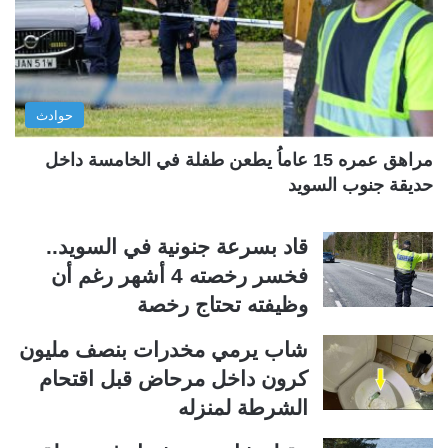
ت
س
ا
ا
ل
ب
ي
ق
حوادث
ة
ة
مراهق عمره 15 عاماُ يطعن طفلة في الخامسة داخل
حديقة جنوب السويد
قاد بسرعة جنونية في السويد..
فخسر رخصته 4 أشهر رغم أن
وظيفته تحتاج رخصة
شاب يرمي مخدرات بنصف مليون
كرون داخل مرحاض قبل اقتحام
الشرطة لمنزله