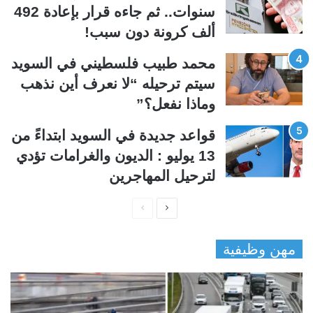
ة
ة
سنوات.. ثم جاءه قرار بإعادة 492
ألف كرونة دون سبب!
محمد طبيب فلسطيني في السويد
سيتم ترحيله “لا نعرف أين نذهب
وماذا نفعل؟”
قواعد جديدة في السويد ابتداءً من
13 يوليو : الديون والغرامات تؤدي
لترحيل المهاجرين
ا
ا
ل
ل
مهن وظيفية
ص
ص
ف
ف
ح
ح
ة
ة