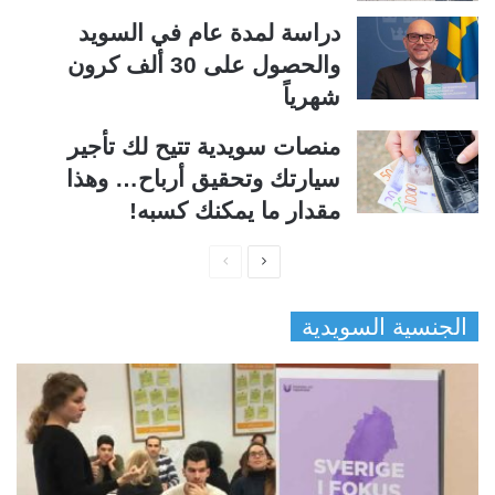
دراسة لمدة عام في السويد
والحصول على 30 ألف كرون
شهرياً
منصات سويدية تتيح لك تأجير
سيارتك وتحقيق أرباح… وهذا
مقدار ما يمكنك كسبه!
ا
ا
ل
ل
الجنسية السويدية
ص
ص
ف
ف
ح
ح
ة
ة
ا
ا
ل
ل