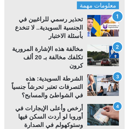
ف
ف
معلومات مهمة
ح
ح
ة
ة
تحذير رسمي للراغبين في
ا
ا
الجنسية السويدية.. لا تنخدع
ل
ل
بأسئلة الاختبار
ت
س
مخالفة هذه الإشارة المرورية
ا
ا
تكلفك مخالفة بـ 20 ألف
ل
ب
كرون
ي
ق
ة
ة
الشرطة السويدية: هذه
التصرفات تعتبر تحرشاً جنسياً
في الشواطئ والمسابح؟
أرخص وأعلى الإيجارات في
أوروبا لو أردت السكن فيها
وستوكهولم في الصدارة