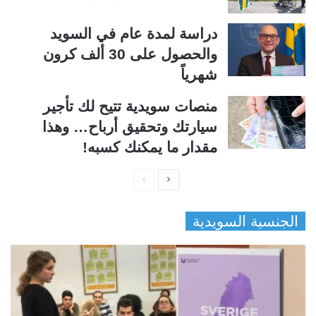
دراسة لمدة عام في السويد
والحصول على 30 ألف كرون
شهرياً
منصات سويدية تتيح لك تأجير
سيارتك وتحقيق أرباح… وهذا
مقدار ما يمكنك كسبه!
ا
ا
ل
ل
الجنسية السويدية
ص
ص
ف
ف
ح
ح
ة
ة
ا
ا