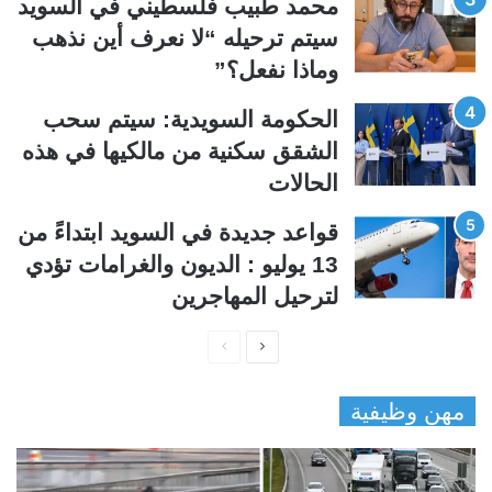
محمد طبيب فلسطيني في السويد
ة
ة
سيتم ترحيله “لا نعرف أين نذهب
وماذا نفعل؟”
الحكومة السويدية: سيتم سحب
الشقق سكنية من مالكيها في هذه
الحالات
قواعد جديدة في السويد ابتداءً من
13 يوليو : الديون والغرامات تؤدي
لترحيل المهاجرين
ا
ا
ل
ل
مهن وظيفية
ص
ص
ف
ف
ح
ح