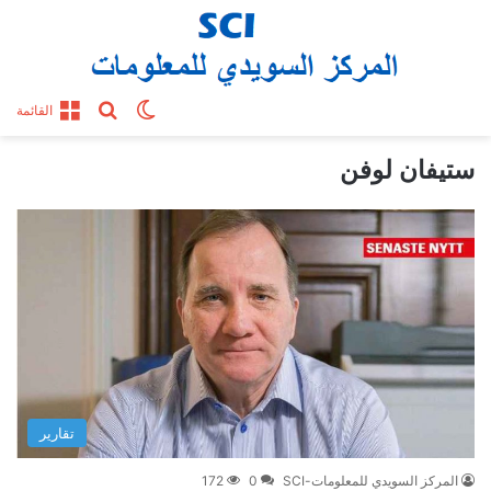
بحث عن
الوضع المظلم
القائمة
ستيفان لوفن
تقارير
المركز السويدي للمعلومات-SCI
0
172