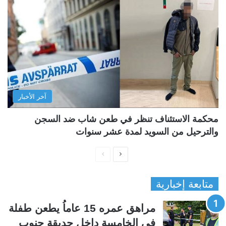
آخر الأخبار
محكمة الاستئناف تنظر في طعن شاب ضد السجن
والترحيل من السويد لمدة عشر سنوات
ا
ا
ل
ل
متابعة إخبارية
ص
ص
ف
ف
مراهق عمره 15 عاماُ يطعن طفلة
ح
ح
في الخامسة داخل حديقة جنوب
ة
ة