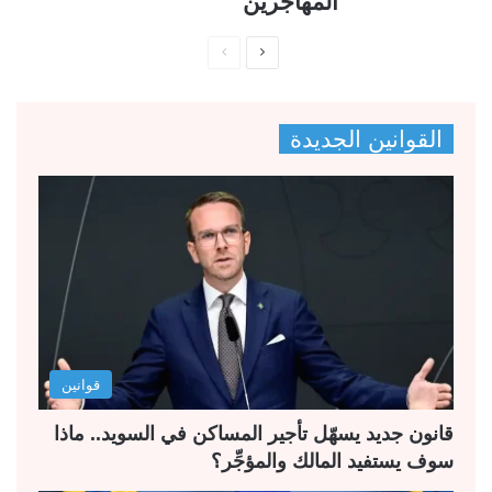
المهاجرين
ا
ا
ل
ل
ص
ص
القوانين الجديدة
ف
ف
ح
ح
ة
ة
ا
ا
ل
ل
ت
س
ا
ا
ل
ب
قوانين
ي
ق
ة
ة
قانون جديد يسهّل تأجير المساكن في السويد.. ماذا
سوف يستفيد المالك والمؤجِّر؟