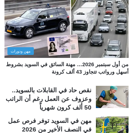
ة
ة
ا
ا
ل
ل
ت
س
ا
ا
ل
ب
مهن ودورات
ي
ق
ة
ة
من أول سبتمبر 2026… مهنة السائق في السويد بشروط
أسهل ورواتب تتجاوز 43 ألف كرونة
نقص حاد في القابلات بالسويد..
وعزوف عن العمل رغم أن الراتب
50 ألف كرون شهرياً
مهن في السويد توفر فرص عمل
في النصف الأخير من 2026