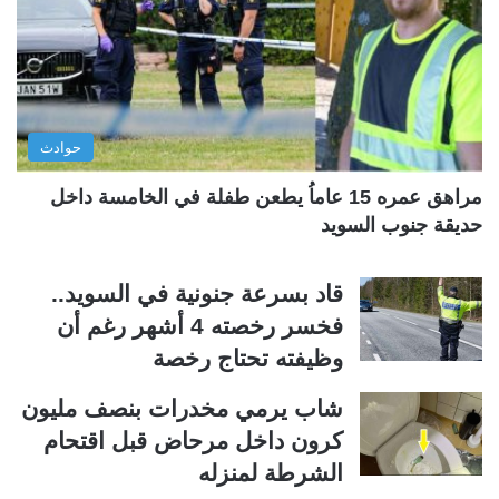
ل
ل
ت
س
ا
ا
ل
ب
ي
ق
حوادث
ة
ة
مراهق عمره 15 عاماُ يطعن طفلة في الخامسة داخل
حديقة جنوب السويد
قاد بسرعة جنونية في السويد..
فخسر رخصته 4 أشهر رغم أن
وظيفته تحتاج رخصة
شاب يرمي مخدرات بنصف مليون
كرون داخل مرحاض قبل اقتحام
الشرطة لمنزله