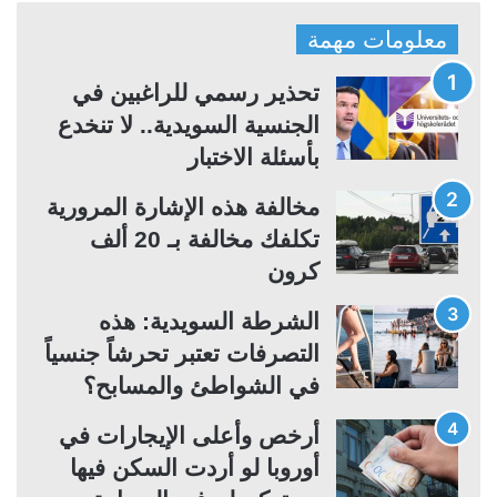
ف
ف
معلومات مهمة
ح
ح
ة
ة
تحذير رسمي للراغبين في
ا
ا
الجنسية السويدية.. لا تنخدع
ل
ل
بأسئلة الاختبار
ت
س
مخالفة هذه الإشارة المرورية
ا
ا
تكلفك مخالفة بـ 20 ألف
ل
ب
كرون
ي
ق
ة
ة
الشرطة السويدية: هذه
التصرفات تعتبر تحرشاً جنسياً
في الشواطئ والمسابح؟
أرخص وأعلى الإيجارات في
أوروبا لو أردت السكن فيها