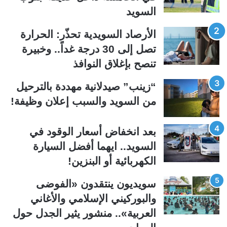
السويد
ا
ا
ل
ل
الأرصاد السويدية تحذّر: الحرارة
ت
س
تصل إلى 30 درجة غداً.. وخبيرة
ا
ا
تنصح بإغلاق النوافذ
ل
ب
ي
ق
“زينب” صيدلانية مهددة بالترحيل
ة
ة
من السويد والسبب إعلان وظيفة!
بعد انخفاض أسعار الوقود في
السويد.. ايهما أفضل السيارة
الكهربائية أو البنزين!
سويديون ينتقدون «الفوضى
والبوركيني الإسلامي والأغاني
العربية».. منشور يثير الجدل حول