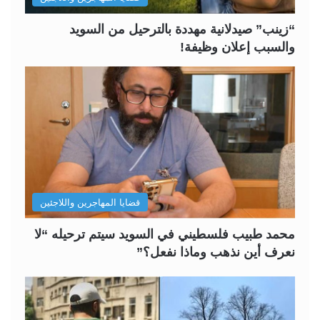
ي
ق
ة
ة
“زينب” صيدلانية مهددة بالترحيل من السويد
والسبب إعلان وظيفة!
قضايا المهاجرين واللاجئين
محمد طبيب فلسطيني في السويد سيتم ترحيله “لا
نعرف أين نذهب وماذا نفعل؟”