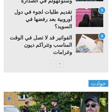
وستوكهولم في الصدارة
تقديم طلبات لجوء في دول
أوروبية بعد رفضها في
السويد؟
الفواتير قد لا تصل في الوقت
المناسب وتتراكم ديون
وغرامات
ا
ا
ل
ل
ص
ص
حوادت
ف
ف
ح
ح
ة
ة
ا
ا