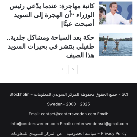
ت
س
كاتبة مهاجرة: عندما يدّعي رئيس
ا
ا
الوزراء “أن الهجرة إلى السويد
ل
ب
أصبحت عبئًا|
ي
ق
حكة بعد السباحة ومشاكل جلدية..
ة
ة
طفيلي ينتشر في بحيرات السويد
هذا الصيف
ا
ا
ل
ل
ص
ص
SCI - جميع الحقوق محفوظة للمركز السويدي للمعلومات Stockholm –
ف
ف
ح
ح
Sweden– 2000 - 2025
ة
ة
‏‎Email: contact@centersweden.com Email:
ا
ا
info@centersweden.com Email: centerswedensci@gmail.com:
ل
ل
Privacy Policy – سياسة الخصوصية
عن المركز السويدي للمعلومات