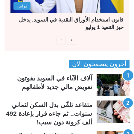
قوانين
قانون استخدام الأوراق النقدية في السويد. يدخل
حيز التنفيذ 1 يوليو
ا
ا
ل
ل
ص
ص
أخرون يتصفحون الآن
ف
ف
ح
ح
آلاف الآباء في السويد يفوتون
ة
ة
تعويض مالي جديد لأطفالهم
ا
ا
ل
ل
متقاعد تلقّى بدل السكن لثماني
ت
س
سنوات.. ثم جاءه قرار بإعادة 492
ا
ا
ألف كرونة دون سبب!
ل
ب
ي
ق