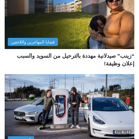
قضايا المهاجرين واللاجئين
“زينب” صيدلانية مهددة بالترحيل من السويد والسبب
إعلان وظيفة!