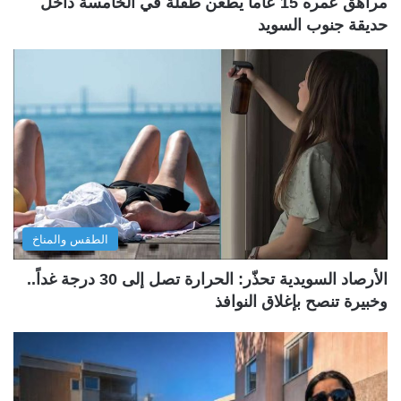
مراهق عمره 15 عاماُ يطعن طفلة في الخامسة داخل
حديقة جنوب السويد
الطقس والمناخ
الأرصاد السويدية تحذّر: الحرارة تصل إلى 30 درجة غداً..
وخبيرة تنصح بإغلاق النوافذ