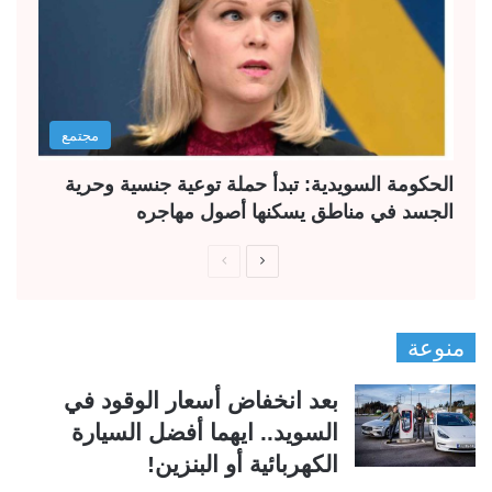
مجتمع
الحكومة السويدية: تبدأ حملة توعية جنسية وحرية
الجسد في مناطق يسكنها أصول مهاجره
ا
ا
ل
ل
ص
ص
منوعة
ف
ف
ح
ح
بعد انخفاض أسعار الوقود في
ة
ة
السويد.. ايهما أفضل السيارة
ا
ا
الكهربائية أو البنزين!
ل
ل