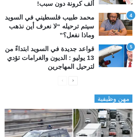
ألف كرونة دون سبب!
محمد طبيب فلسطيني في السويد
سيتم ترحيله “لا نعرف أين نذهب
وماذا نفعل؟”
قواعد جديدة في السويد ابتداءً من
13 يوليو : الديون والغرامات تؤدي
لترحيل المهاجرين
ا
ا
ل
ل
مهن وظيفية
ص
ص
ف
ف
ح
ح
ة
ة
ا
ا