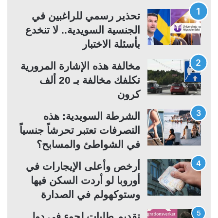
ة
ة
تحذير رسمي للراغبين في
ا
ا
الجنسية السويدية.. لا تنخدع
ل
ل
بأسئلة الاختبار
ت
س
مخالفة هذه الإشارة المرورية
ا
ا
تكلفك مخالفة بـ 20 ألف
ل
ب
كرون
ي
ق
ة
ة
الشرطة السويدية: هذه
التصرفات تعتبر تحرشاً جنسياً
في الشواطئ والمسابح؟
أرخص وأعلى الإيجارات في
أوروبا لو أردت السكن فيها
وستوكهولم في الصدارة
تقديم طلبات لجوء في دول