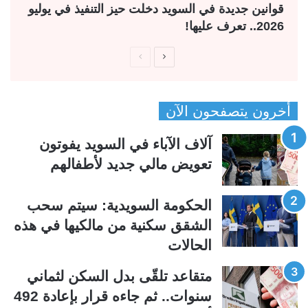
قوانين جديدة في السويد دخلت حيز التنفيذ في يوليو
2026.. تعرف عليها!
ا
ا
ل
ل
ص
ص
أخرون يتصفحون الآن
ف
ف
ح
ح
آلاف الآباء في السويد يفوتون
ة
ة
تعويض مالي جديد لأطفالهم
ا
ا
ل
ل
الحكومة السويدية: سيتم سحب
ت
س
الشقق سكنية من مالكيها في هذه
ا
ا
الحالات
ل
ب
ي
ق
متقاعد تلقّى بدل السكن لثماني
ة
ة
سنوات.. ثم جاءه قرار بإعادة 492