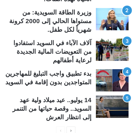
ل
ل
وزيرة الطاقة السويدية: من
ت
س
مستواها الحالي إلى 2000 كرونة
ا
ا
شهرياً لكل طفل.
ل
ب
ي
ق
آلاف الآباء في السويد استفادوا
ة
ة
من التعويضات المالية الجديدة
لرعاية أطفالهم
بدء تطبيق واجب التبليغ للمهاجرين
المتواجدين بدون إقامة في السويد
14 يوليو.. عيد ميلاد ولية عهد
السويد.. وقصة حياتها من التنمر
إلى انتظار العرش
ا
ا