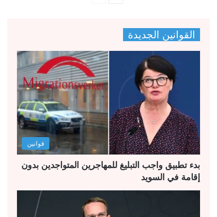
ل
ل
ص
ص
القوانين الجديدة
ف
ف
ح
ح
ة
ة
ا
ا
ل
ل
ت
س
ا
ا
ل
ب
قوانين
ي
ق
ة
ة
بدء تطبيق واجب التبليغ للمهاجرين المتواجدين بدون
إقامة في السويد