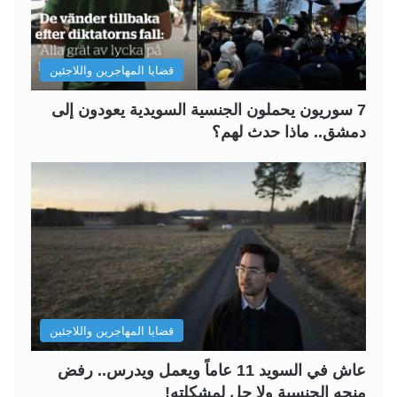
قضايا المهاجرين واللاجئين
7 سوريون يحملون الجنسية السويدية يعودون إلى
دمشق.. ماذا حدث لهم؟
قضايا المهاجرين واللاجئين
عاش في السويد 11 عاماً ويعمل ويدرس.. رفض
منحه الجنسية ولا حل لمشكلته!