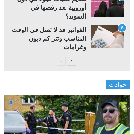
أوروبية بعد رفضها في
السويد؟
الفواتير قد لا تصل في الوقت
المناسب وتتراكم ديون
وغرامات
ا
ا
ل
ل
ص
ص
حوادت
ف
ف
ح
ح
ة
ة
ا
ا
ل
ل
ت
س