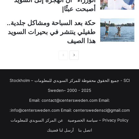
ل
ب
أصبحت عبئًا|
ي
ق
حكة بعد السباحة ومشاكل جلدية..
ة
ة
طفيلي ينتشر في بحيرات السويد
هذا الصيف
ا
ا
ل
ل
ص
ص
SCI - جميع الحقوق محفوظة للمركز السويدي للمعلومات Stockholm –
ف
ف
ح
ح
Sweden– 2000 - 2025
ة
ة
‏‎Email: contact@centersweden.com Email:
ا
ا
info@centersweden.com Email: centerswedensci@gmail.com:
ل
ل
Privacy Policy – سياسة الخصوصية
عن المركز السويدي للمعلومات
ت
س
اتصل بنا
أرسل لنا قضيتك
ا
ا