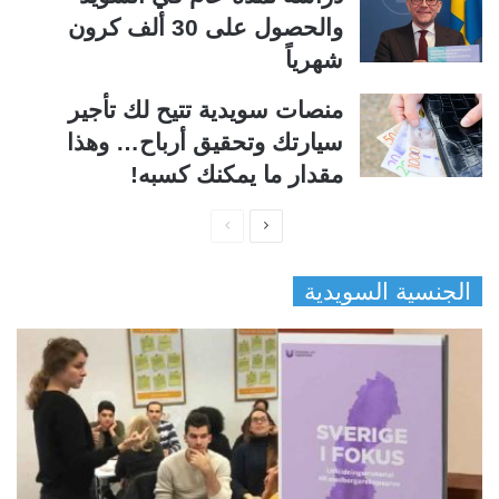
والحصول على 30 ألف كرون
شهرياً
منصات سويدية تتيح لك تأجير
سيارتك وتحقيق أرباح… وهذا
مقدار ما يمكنك كسبه!
ا
ا
ل
ل
الجنسية السويدية
ص
ص
ف
ف
ح
ح
ة
ة
ا
ا
ل
ل
ت
س