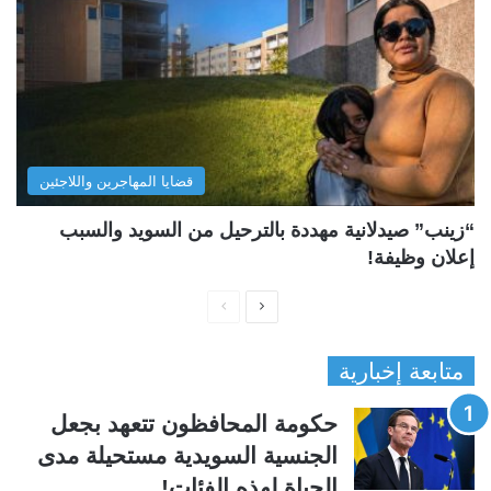
قضايا المهاجرين واللاجئين
“زينب” صيدلانية مهددة بالترحيل من السويد والسبب
إعلان وظيفة!
ا
ا
ل
ل
متابعة إخبارية
ص
ص
ف
ف
حكومة المحافظون تتعهد بجعل
ح
ح
الجنسية السويدية مستحيلة مدى
ة
ة
الحياة لهذه الفئات!
ا
ا