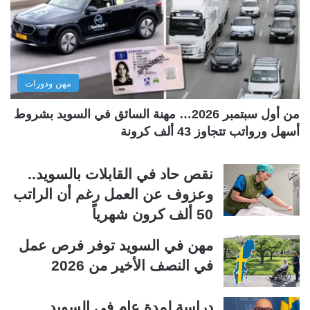
ل
ل
ت
س
ا
ا
ل
ب
مهن ودورات
ي
ق
ة
ة
من أول سبتمبر 2026… مهنة السائق في السويد بشروط
أسهل ورواتب تتجاوز 43 ألف كرونة
نقص حاد في القابلات بالسويد..
وعزوف عن العمل رغم أن الراتب
50 ألف كرون شهرياً
مهن في السويد توفر فرص عمل
في النصف الأخير من 2026
دراسة لمدة عام في السويد