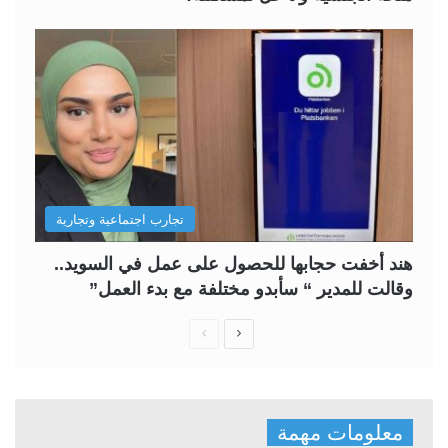
تجارب اجتماعية وتجارية
هند أخفت حجابها للحصول على عمل في السويد..
وقالت للمدير “ سأبدو مختلفة مع بدء العمل”
ا
ا
ل
ل
ص
ص
ف
ف
معلومات مهمة
ح
ح