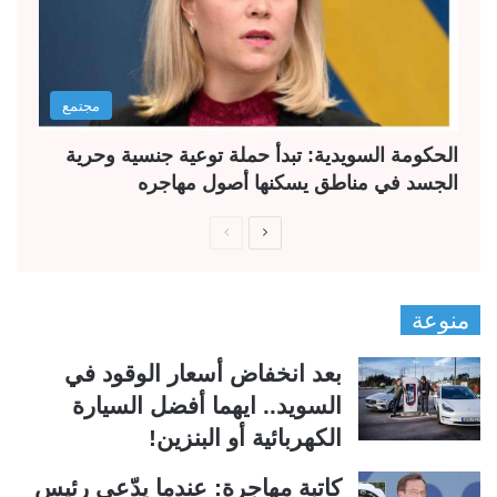
مجتمع
الحكومة السويدية: تبدأ حملة توعية جنسية وحرية
الجسد في مناطق يسكنها أصول مهاجره
ا
ا
ل
ل
ص
ص
منوعة
ف
ف
ح
ح
بعد انخفاض أسعار الوقود في
ة
ة
السويد.. ايهما أفضل السيارة
ا
ا
الكهربائية أو البنزين!
ل
ل
ت
س
كاتبة مهاجرة: عندما يدّعي رئيس