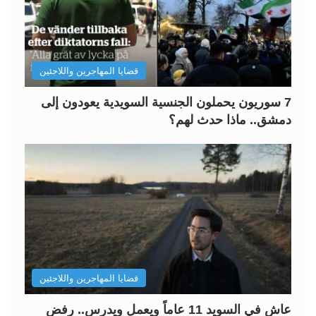
قضايا المهاجرين واللاجئين
7 سوريون يحملون الجنسية السويدية يعودون إلى
دمشق.. ماذا حدث لهم؟
قضايا المهاجرين واللاجئين
عاش في السويد 11 عاماً ويعمل ويدرس.. رفض