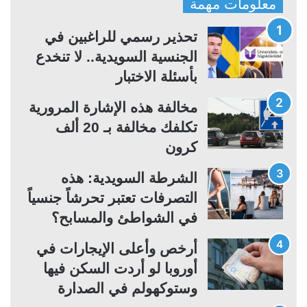
معلومات مهمة
ح
ح
ة
ة
تحذير رسمي للراغبين في
ا
ا
الجنسية السويدية.. لا تنخدع
ل
ل
بأسئلة الاختبار
ت
س
مخالفة هذه الإشارة المرورية
ا
ا
تكلفك مخالفة بـ 20 ألف
ل
ب
كرون
ي
ق
ة
ة
الشرطة السويدية: هذه
التصرفات تعتبر تحرشاً جنسياً
في الشواطئ والمسابح؟
أرخص وأعلى الإيجارات في
أوروبا لو أردت السكن فيها
وستوكهولم في الصدارة