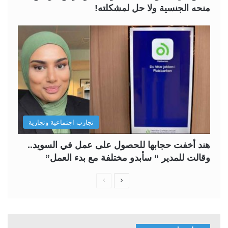
منحه الجنسية ولا حل لمشكلته!
تجارب اجتماعية وتجارية
هند أخفت حجابها للحصول على عمل في السويد..
وقالت للمدير “ سأبدو مختلفة مع بدء العمل”
ا
ا
ل
ل
ص
ص
ف
ف