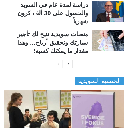
دراسة لمدة عام في السويد
والحصول على 30 ألف كرون
شهرياً
منصات سويدية تتيح لك تأجير
سيارتك وتحقيق أرباح… وهذا
مقدار ما يمكنك كسبه!
ا
ا
ل
ل
الجنسية السويدية
ص
ص
ف
ف
ح
ح
ة
ة
ا
ا
ل
ل
ت
س