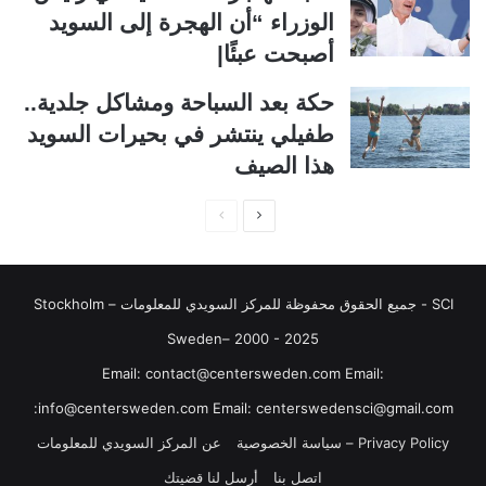
ا
ا
الوزراء “أن الهجرة إلى السويد
ل
ب
أصبحت عبئًا|
ي
ق
حكة بعد السباحة ومشاكل جلدية..
ة
ة
طفيلي ينتشر في بحيرات السويد
هذا الصيف
ا
ا
ل
ل
ص
ص
SCI - جميع الحقوق محفوظة للمركز السويدي للمعلومات Stockholm –
ف
ف
ح
ح
Sweden– 2000 - 2025
ة
ة
‏‎Email: contact@centersweden.com Email:
ا
ا
info@centersweden.com Email: centerswedensci@gmail.com:
ل
ل
Privacy Policy – سياسة الخصوصية
عن المركز السويدي للمعلومات
ت
س
اتصل بنا
أرسل لنا قضيتك