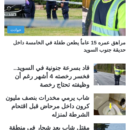
ت
س
ا
ا
ل
ب
ي
ق
حوادث
ة
ة
مراهق عمره 15 عاماُ يطعن طفلة في الخامسة داخل
حديقة جنوب السويد
قاد بسرعة جنونية في السويد..
فخسر رخصته 4 أشهر رغم أن
وظيفته تحتاج رخصة
شاب يرمي مخدرات بنصف مليون
كرون داخل مرحاض قبل اقتحام
الشرطة لمنزله
مقتل شاب بعد شجار في منطقة