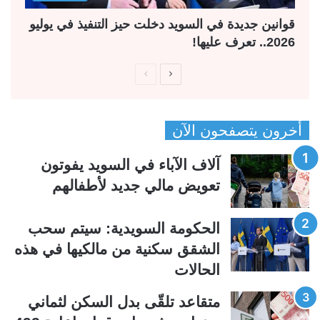
قوانين جديدة في السويد دخلت حيز التنفيذ في يوليو
2026.. تعرف عليها!
ا
ا
ل
ل
ص
ص
أخرون يتصفحون الآن
ف
ف
ح
ح
آلاف الآباء في السويد يفوتون
ة
ة
تعويض مالي جديد لأطفالهم
ا
ا
ل
ل
الحكومة السويدية: سيتم سحب
ت
س
الشقق سكنية من مالكيها في هذه
ا
ا
الحالات
ل
ب
ي
ق
متقاعد تلقّى بدل السكن لثماني
ة
ة