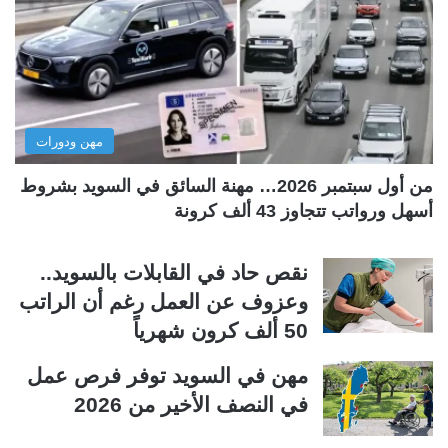
ا
ا
ل
ل
ت
س
ا
ا
ل
ب
مهن ودورات
ي
ق
ة
ة
من أول سبتمبر 2026… مهنة السائق في السويد بشروط
أسهل ورواتب تتجاوز 43 ألف كرونة
نقص حاد في القابلات بالسويد..
وعزوف عن العمل رغم أن الراتب
50 ألف كرون شهرياً
مهن في السويد توفر فرص عمل
في النصف الأخير من 2026