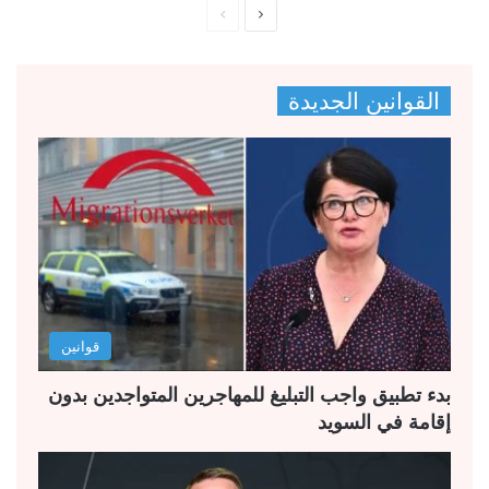
ا
ا
ل
ل
ص
ص
القوانين الجديدة
ف
ف
ح
ح
ة
ة
ا
ا
ل
ل
ت
س
ا
ا
ل
ب
قوانين
ي
ق
ة
ة
بدء تطبيق واجب التبليغ للمهاجرين المتواجدين بدون
إقامة في السويد