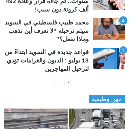
سنوات.. ثم جاءه قرار بإعادة 492
ألف كرونة دون سبب!
محمد طبيب فلسطيني في السويد
سيتم ترحيله “لا نعرف أين نذهب
وماذا نفعل؟”
قواعد جديدة في السويد ابتداءً من
13 يوليو : الديون والغرامات تؤدي
لترحيل المهاجرين
ا
ا
ل
ل
مهن وظيفية
ص
ص
ف
ف
ح
ح
ة
ة