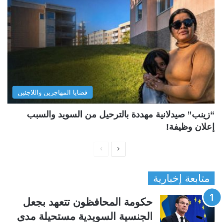
قضايا المهاجرين واللاجئين
“زينب” صيدلانية مهددة بالترحيل من السويد والسبب
إعلان وظيفة!
ا
ا
ل
ل
متابعة إخبارية
ص
ص
ف
ف
حكومة المحافظون تتعهد بجعل
ح
ح
الجنسية السويدية مستحيلة مدى
ة
ة