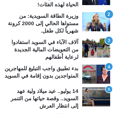
الحياة لهذه الفئات!
ا
ا
ل
ل
وزيرة الطاقة السويدية: من
ت
س
مستواها الحالي إلى 2000 كرونة
ا
ا
شهرياً لكل طفل.
ل
ب
ي
ق
آلاف الآباء في السويد استفادوا
ة
ة
من التعويضات المالية الجديدة
لرعاية أطفالهم
بدء تطبيق واجب التبليغ للمهاجرين
المتواجدين بدون إقامة في السويد
14 يوليو.. عيد ميلاد ولية عهد
السويد.. وقصة حياتها من التنمر
إلى انتظار العرش