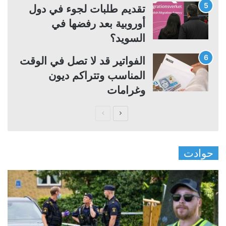
تقديم طلبات لجوء في دول
أوروبية بعد رفضها في
السويد؟
الفواتير قد لا تصل في الوقت
المناسب وتتراكم ديون
وغرامات
ا
ا
ل
ل
ص
ص
حوادت
ف
ف
ح
ح
ة
ة
ا
ا
ل
ل