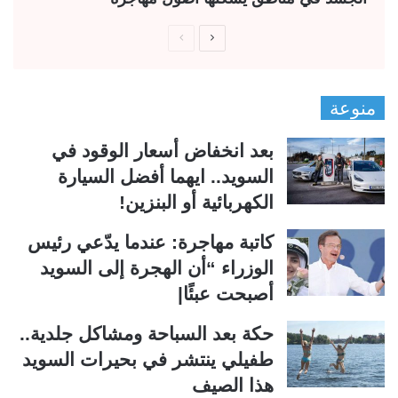
ا
ا
ل
ل
ص
ص
منوعة
ف
ف
ح
ح
بعد انخفاض أسعار الوقود في
ة
ة
السويد.. ايهما أفضل السيارة
ا
ا
الكهربائية أو البنزين!
ل
ل
ت
س
كاتبة مهاجرة: عندما يدّعي رئيس
ا
ا
الوزراء “أن الهجرة إلى السويد
ل
ب
أصبحت عبئًا|
ي
ق
حكة بعد السباحة ومشاكل جلدية..
ة
ة
طفيلي ينتشر في بحيرات السويد
هذا الصيف