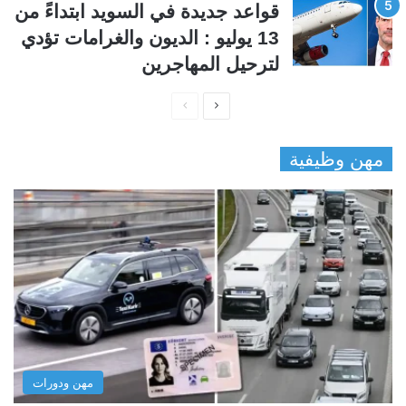
قواعد جديدة في السويد ابتداءً من
13 يوليو : الديون والغرامات تؤدي
لترحيل المهاجرين
ا
ا
ل
ل
مهن وظيفية
ص
ص
ف
ف
ح
ح
ة
ة
ا
ا
ل
ل
ت
س
ا
ا
ل
ب
مهن ودورات
ي
ق