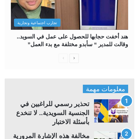
تجارب اجتماعية وتجارية
هند أخفت حجابها للحصول على عمل في السويد..
وقالت للمدير “ سأبدو مختلفة مع بدء العمل”
ا
ا
ل
ل
ص
ص
ف
ف
معلومات مهمة
ح
ح
ة
ة
تحذير رسمي للراغبين في
ا
ا
الجنسية السويدية.. لا تنخدع
ل
ل
بأسئلة الاختبار
ت
س
مخالفة هذه الإشارة المرورية
ا
ا