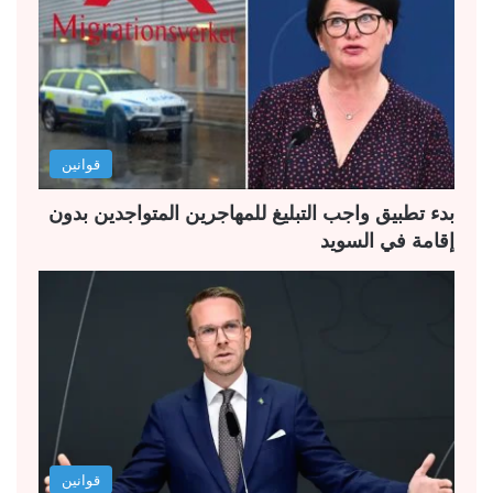
ا
ا
ل
ل
ت
س
ا
ا
ل
ب
قوانين
ي
ق
ة
ة
بدء تطبيق واجب التبليغ للمهاجرين المتواجدين بدون
إقامة في السويد
قوانين