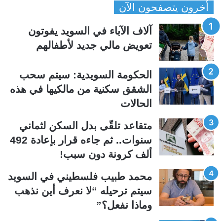
أخرون يتصفحون الآن
ف
ف
ح
ح
آلاف الآباء في السويد يفوتون
ة
ة
تعويض مالي جديد لأطفالهم
ا
ا
ل
ل
الحكومة السويدية: سيتم سحب
ت
س
الشقق سكنية من مالكيها في هذه
ا
ا
الحالات
ل
ب
ي
ق
متقاعد تلقّى بدل السكن لثماني
ة
ة
سنوات.. ثم جاءه قرار بإعادة 492
ألف كرونة دون سبب!
محمد طبيب فلسطيني في السويد
سيتم ترحيله “لا نعرف أين نذهب
وماذا نفعل؟”