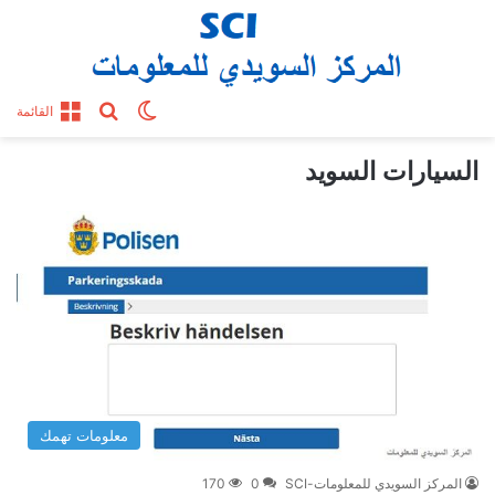
بحث عن
الوضع المظلم
القائمة
السيارات السويد
معلومات تهمك
المركز السويدي للمعلومات-SCI
0
170