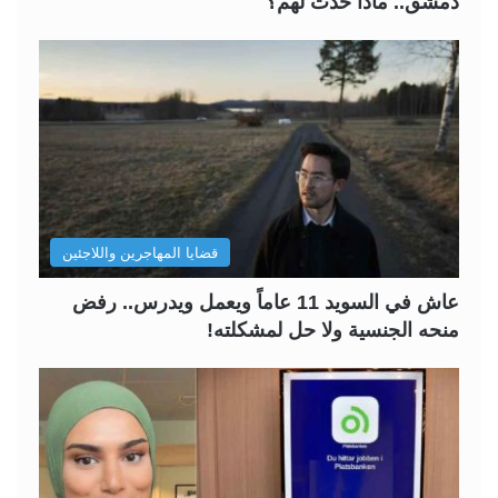
دمشق.. ماذا حدث لهم؟
قضايا المهاجرين واللاجئين
عاش في السويد 11 عاماً ويعمل ويدرس.. رفض
منحه الجنسية ولا حل لمشكلته!