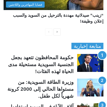
قضايا المهاجرين واللاجئين
“زينب” صيدلانية مهددة بالترحيل من السويد والسبب
إعلان وظيفة!
ا
ا
ل
ل
متابعة إخبارية
ص
ص
ف
ف
حكومة المحافظون تتعهد بجعل
ح
ح
الجنسية السويدية مستحيلة مدى
ة
ة
الحياة لهذه الفئات!
ا
ا
ل
ل
وزيرة الطاقة السويدية: من
ت
س
مستواها الحالي إلى 2000 كرونة
ا
ا
شهرياً لكل طفل.
ل
ب
ي
ق
آلاف الآباء في السويد استفادوا