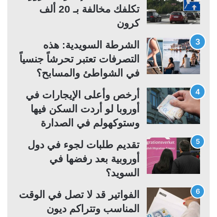
تكلفك مخالفة بـ 20 ألف
ل
ب
كرون
ي
ق
ة
ة
الشرطة السويدية: هذه
التصرفات تعتبر تحرشاً جنسياً
في الشواطئ والمسابح؟
أرخص وأعلى الإيجارات في
أوروبا لو أردت السكن فيها
وستوكهولم في الصدارة
تقديم طلبات لجوء في دول
أوروبية بعد رفضها في
السويد؟
الفواتير قد لا تصل في الوقت
المناسب وتتراكم ديون