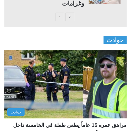
وغرامات
ا
ا
ل
ل
ص
ص
حوادت
ف
ف
ح
ح
ة
ة
ا
ا
ل
ل
ت
س
ا
ا
ل
ب
ي
ق
حوادث
ة
ة
مراهق عمره 15 عاماُ يطعن طفلة في الخامسة داخل