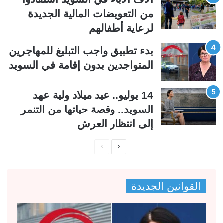
ة
ة
من التعويضات المالية الجديدة
لرعاية أطفالهم
بدء تطبيق واجب التبليغ للمهاجرين
المتواجدين بدون إقامة في السويد
14 يوليو.. عيد ميلاد ولية عهد
السويد.. وقصة حياتها من التنمر
إلى انتظار العرش
ا
ا
ل
ل
ص
ص
القوانين الجديدة
ف
ف
ح
ح
ة
ة