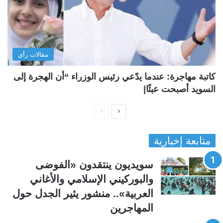
مقالات رأي
كاتبة مهاجرة: عندما يدّعي رئيس الوزراء “أن الهجرة إلى
السويد أصبحت عبئًا|
ا
ا
ل
ل
متابعة إخبارية
ص
ص
ف
ف
سويديون ينتقدون «الفوضى
ح
ح
والبوركيني الإسلامي والأغاني
ة
ة
العربية».. منشور يثير الجدل حول
ا
ا
المهاجرين
ل
ل
ت
س