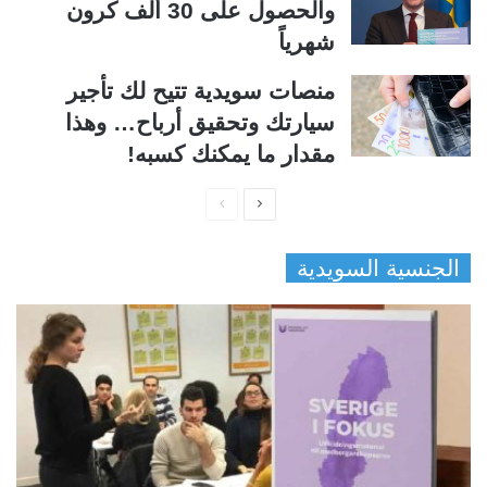
والحصول على 30 ألف كرون
شهرياً
منصات سويدية تتيح لك تأجير
سيارتك وتحقيق أرباح… وهذا
مقدار ما يمكنك كسبه!
ا
ا
ل
ل
الجنسية السويدية
ص
ص
ف
ف
ح
ح
ة
ة
ا
ا
ل
ل
ت
س
ا
ا