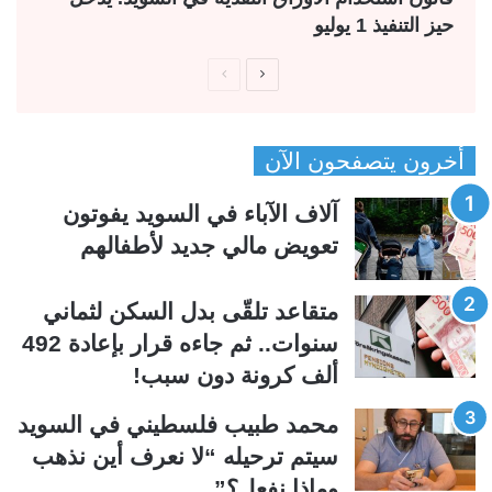
حيز التنفيذ 1 يوليو
ا
ا
ل
ل
ص
ص
أخرون يتصفحون الآن
ف
ف
ح
ح
آلاف الآباء في السويد يفوتون
ة
ة
تعويض مالي جديد لأطفالهم
ا
ا
ل
ل
متقاعد تلقّى بدل السكن لثماني
ت
س
سنوات.. ثم جاءه قرار بإعادة 492
ا
ا
ألف كرونة دون سبب!
ل
ب
ي
ق
محمد طبيب فلسطيني في السويد
ة
ة
سيتم ترحيله “لا نعرف أين نذهب
وماذا نفعل؟”