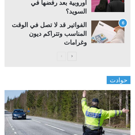
أوروبية بعد رفضها في
السويد؟
الفواتير قد لا تصل في الوقت
المناسب وتتراكم ديون
وغرامات
ا
ا
ل
ل
ص
ص
حوادت
ف
ف
ح
ح
ة
ة
ا
ا
ل
ل
ت
س
ا
ا