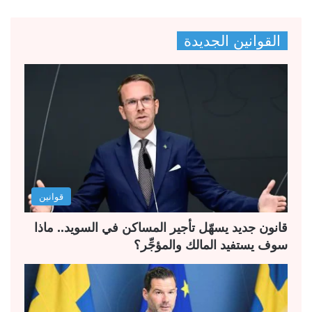
ل
ل
ص
ص
القوانين الجديدة
ف
ف
ح
ح
ة
ة
ا
ا
ل
ل
ت
س
ا
ا
ل
ب
قوانين
ي
ق
ة
ة
قانون جديد يسهّل تأجير المساكن في السويد.. ماذا
سوف يستفيد المالك والمؤجِّر؟