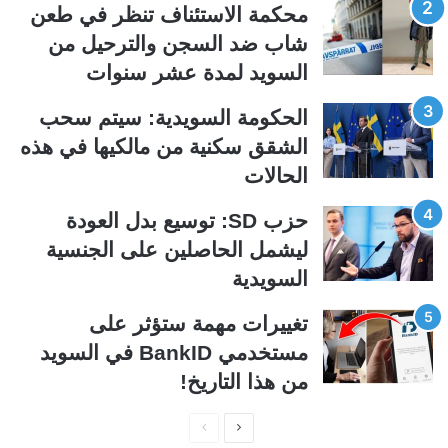
محكمة الاستئناف تنظر في طعن
ا
ا
شاب ضد السجن والترحيل من
ل
ب
السويد لمدة عشر سنوات
ي
ق
ة
ة
الحكومة السويدية: سيتم سحب
الشقق سكنية من مالكيها في هذه
الحالات
حزب SD: توسيع بدل العودة
ليشمل الحاصلين على الجنسية
السويدية
تغييرات مهمة ستؤثر على
مستخدمي BankID في السويد
من هذا التاريخ!
ا
ا