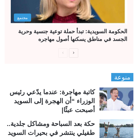
مجتمع
الحكومة السويدية: تبدأ حملة توعية جنسية وحرية
الجسد في مناطق يسكنها أصول مهاجره
ا
ا
ل
ل
ص
ص
منوعة
ف
ف
ح
ح
كاتبة مهاجرة: عندما يدّعي رئيس
ة
ة
الوزراء “أن الهجرة إلى السويد
ا
ا
أصبحت عبئًا|
ل
ل
ت
س
حكة بعد السباحة ومشاكل جلدية..
ا
ا
طفيلي ينتشر في بحيرات السويد