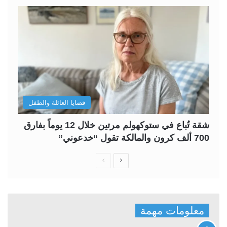
قضايا العائلة والطفل
شقة تُباع في ستوكهولم مرتين خلال 12 يوماً بفارق
700 ألف كرون والمالكة تقول “خدعوني”
ا
ا
ل
ل
ص
ص
ف
ف
معلومات مهمة
ح
ح