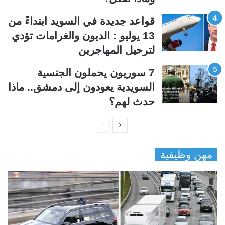
قواعد جديدة في السويد ابتداءً من
13 يوليو : الديون والغرامات تؤدي
لترحيل المهاجرين
7 سوريون يحملون الجنسية
السويدية يعودون إلى دمشق.. ماذا
حدث لهم؟
ا
ا
ل
ل
مهن وظيفية
ص
ص
ف
ف
ح
ح
ة
ة
ا
ا
ل
ل