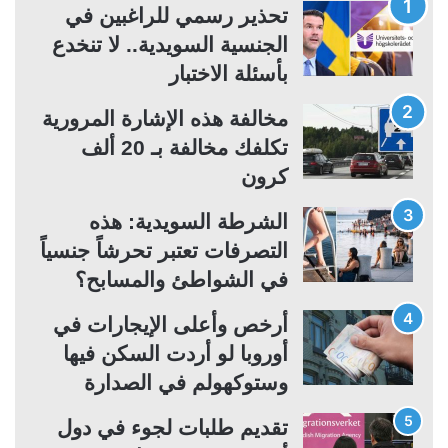
ة
ة
تحذير رسمي للراغبين في
ا
ا
الجنسية السويدية.. لا تنخدع
ل
ل
بأسئلة الاختبار
ت
س
مخالفة هذه الإشارة المرورية
ا
ا
تكلفك مخالفة بـ 20 ألف
ل
ب
كرون
ي
ق
ة
ة
الشرطة السويدية: هذه
التصرفات تعتبر تحرشاً جنسياً
في الشواطئ والمسابح؟
أرخص وأعلى الإيجارات في
أوروبا لو أردت السكن فيها
وستوكهولم في الصدارة
تقديم طلبات لجوء في دول