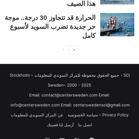
ل
ب
هذا الصيف
ي
ق
الحرارة قد تتجاوز 30 درجة.. موجة
ة
ة
حر جديدة تضرب السويد لأسبوع
كامل
ا
ا
ل
ل
ص
ص
SCI - جميع الحقوق محفوظة للمركز السويدي للمعلومات Stockholm –
ف
ف
ح
ح
Sweden– 2000 - 2025
ة
ة
‏‎Email: contact@centersweden.com Email:
ا
ا
info@centersweden.com Email: centerswedensci@gmail.com:
ل
ل
Privacy Policy – سياسة الخصوصية
عن المركز السويدي للمعلومات
ت
س
اتصل بنا
أرسل لنا قضيتك
ا
ا
ل
ب