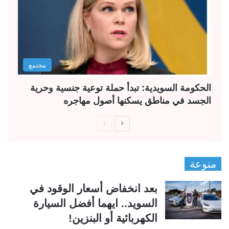
مجتمع
الحكومة السويدية: تبدأ حملة توعية جنسية وحرية
الجسد في مناطق يسكنها أصول مهاجره
ا
ا
ل
ل
ص
ص
منوعة
ف
ف
ح
ح
بعد انخفاض أسعار الوقود في
ة
ة
السويد.. ايهما أفضل السيارة
ا
ا
الكهربائية أو البنزين!
ل
ل