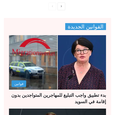
ا
ا
ل
ل
ص
ص
القوانين الجديدة
ف
ف
ح
ح
ة
ة
ا
ا
ل
ل
ت
س
ا
ا
ل
ب
قوانين
ي
ق
ة
ة
بدء تطبيق واجب التبليغ للمهاجرين المتواجدين بدون
إقامة في السويد