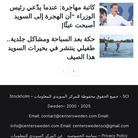
ت
س
كاتبة مهاجرة: عندما يدّعي رئيس
ا
ا
الوزراء “أن الهجرة إلى السويد
ل
ب
أصبحت عبئًا|
ي
ق
حكة بعد السباحة ومشاكل جلدية..
ة
ة
طفيلي ينتشر في بحيرات السويد
هذا الصيف
ا
ا
ل
ل
ص
ص
SCI - جميع الحقوق محفوظة للمركز السويدي للمعلومات Stockholm –
ف
ف
ح
ح
Sweden– 2000 - 2025
ة
ة
‏‎Email: contact@centersweden.com Email:
ا
ا
info@centersweden.com Email: centerswedensci@gmail.com:
ل
ل
Privacy Policy – سياسة الخصوصية
عن المركز السويدي للمعلومات