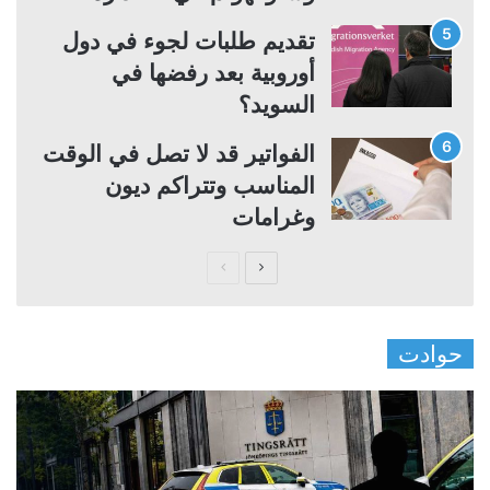
تقديم طلبات لجوء في دول
أوروبية بعد رفضها في
السويد؟
الفواتير قد لا تصل في الوقت
المناسب وتتراكم ديون
وغرامات
ا
ا
ل
ل
ص
ص
حوادت
ف
ف
ح
ح
ة
ة
ا
ا
ل
ل