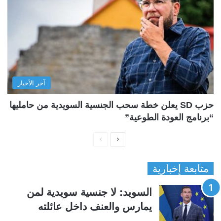
آخر الأخبار
حزب SD يعلن خطة سحب الجنسية السويدية من حامليها
“برنامج العودة الطوعية”
ا
ا
ل
ل
متابعة إخبارية
ص
ص
ف
ف
السويد: لا جنسية سويدية لمن
ح
ح
يمارس والعنف داخل عائلته
ة
ة