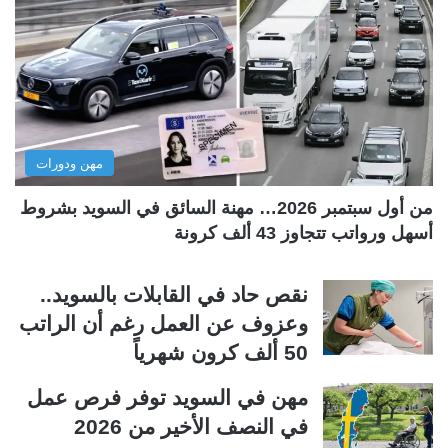
ا
ا
ل
ل
ت
س
ا
ا
ل
ب
مهن ودورات
ي
ق
ة
ة
من أول سبتمبر 2026… مهنة السائق في السويد بشروط
أسهل ورواتب تتجاوز 43 ألف كرونة
نقص حاد في القابلات بالسويد..
وعزوف عن العمل رغم أن الراتب
50 ألف كرون شهرياً
مهن في السويد توفر فرص عمل
في النصف الأخير من 2026