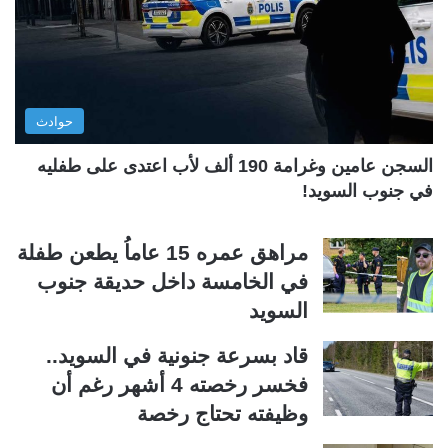
ت
س
ا
ا
ل
ب
ي
ق
حوادث
ة
ة
السجن عامين وغرامة 190 ألف لأب اعتدى على طفليه
في جنوب السويد!
مراهق عمره 15 عاماُ يطعن طفلة
في الخامسة داخل حديقة جنوب
السويد
قاد بسرعة جنونية في السويد..
فخسر رخصته 4 أشهر رغم أن
وظيفته تحتاج رخصة