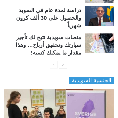
دراسة لمدة عام في السويد
والحصول على 30 ألف كرون
شهرياً
منصات سويدية تتيح لك تأجير
سيارتك وتحقيق أرباح… وهذا
مقدار ما يمكنك كسبه!
ا
ا
ل
ل
الجنسية السويدية
ص
ص
ف
ف
ح
ح
ة
ة
ا
ا
ل
ل