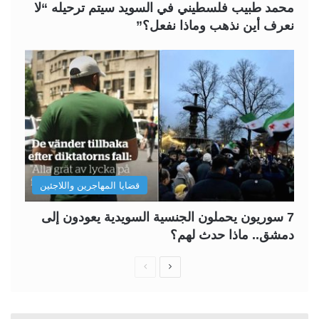
محمد طبيب فلسطيني في السويد سيتم ترحيله “لا
نعرف أين نذهب وماذا نفعل؟”
قضايا المهاجرين واللاجئين
7 سوريون يحملون الجنسية السويدية يعودون إلى
دمشق.. ماذا حدث لهم؟
ا
ا
ل
ل
ص
ص