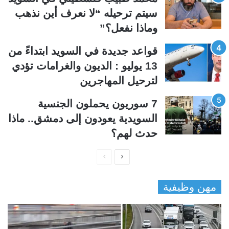
سيتم ترحيله “لا نعرف أين نذهب
وماذا نفعل؟”
قواعد جديدة في السويد ابتداءً من
13 يوليو : الديون والغرامات تؤدي
لترحيل المهاجرين
7 سوريون يحملون الجنسية
السويدية يعودون إلى دمشق.. ماذا
حدث لهم؟
ا
ا
ل
ل
مهن وظيفية
ص
ص
ف
ف
ح
ح
ة
ة