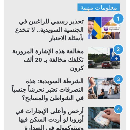
ف
ف
معلومات مهمة
ح
ح
ة
ة
تحذير رسمي للراغبين في
ا
ا
الجنسية السويدية.. لا تنخدع
ل
ل
بأسئلة الاختبار
ت
س
مخالفة هذه الإشارة المرورية
ا
ا
تكلفك مخالفة بـ 20 ألف
ل
ب
كرون
ي
ق
ة
ة
الشرطة السويدية: هذه
التصرفات تعتبر تحرشاً جنسياً
في الشواطئ والمسابح؟
أرخص وأعلى الإيجارات في
أوروبا لو أردت السكن فيها
وستوكهولم في الصدارة