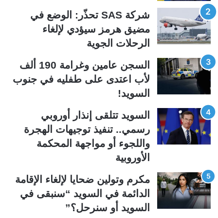
ا
ا
شركة SAS تحذّر: الوضع في
ل
ل
مضيق هرمز سيؤدي لإلغاء
ت
س
الرحلات الجوية
ا
ا
ل
ب
السجن عامين وغرامة 190 ألف
ي
ق
لأب اعتدى على طفليه في جنوب
ة
ة
السويد!
السويد تتلقى إنذار أوروبي
رسمي.. تنفيذ توجيهات الهجرة
واللجوء أو مواجهة المحكمة
الأوروبية
مكرم وتولين ضحايا لإلغاء الإقامة
الدائمة في السويد “سنبقى في
السويد أو سنرحل؟”