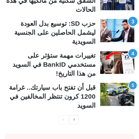
الشقق سكنية من مالكيها في هذه
ا
ا
الحالات
ل
ب
ي
ق
حزب SD: توسيع بدل العودة
ة
ة
ليشمل الحاصلين على الجنسية
السويدية
تغييرات مهمة ستؤثر على
مستخدمي BankID في السويد
من هذا التاريخ!
قبل أن تفتح باب سيارتك.. غرامة
1200 كرون تنتظر المخالفين في
السويد
ا
ا
ل
ل
ص
ص