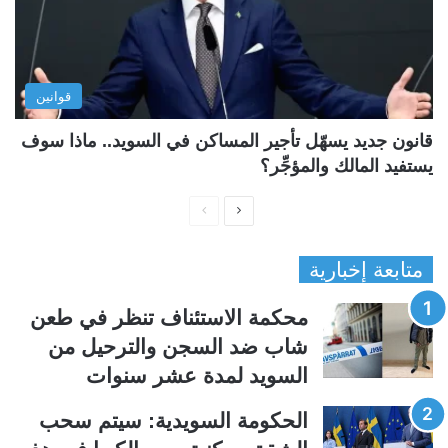
قوانين
قانون جديد يسهّل تأجير المساكن في السويد.. ماذا سوف
يستفيد المالك والمؤجِّر؟
ا
ا
ل
ل
متابعة إخبارية
ص
ص
ف
ف
محكمة الاستئناف تنظر في طعن
ح
ح
شاب ضد السجن والترحيل من
ة
ة
السويد لمدة عشر سنوات
ا
ا
ل
ل
الحكومة السويدية: سيتم سحب
ت
س