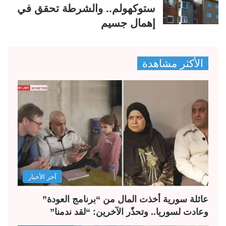
ستوكهولم.. والشرطة تحقق في
إهمال جسيم
الأكثر مشاهدة
آخر الأخبار
عائلة سورية أخذت المال من “برنامج العودة”
وعادت لسوريا.. وتحذّر الآخرين: “لقد ندمنا”