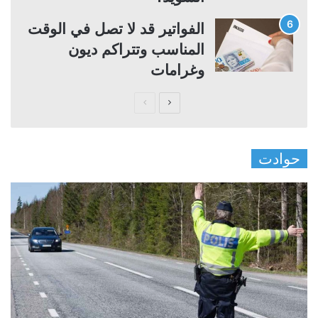
الفواتير قد لا تصل في الوقت
المناسب وتتراكم ديون
وغرامات
ا
ا
ل
ل
ص
ص
حوادت
ف
ف
ح
ح
ة
ة
ا
ا
ل
ل
ت
س
ا
ا
ل
ب