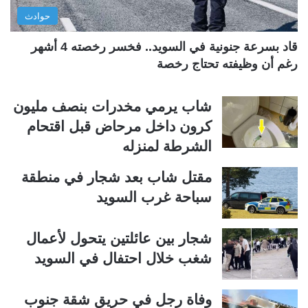
ي
ق
حوادث
ة
ة
قاد بسرعة جنونية في السويد.. فخسر رخصته 4 أشهر
رغم أن وظيفته تحتاج رخصة
شاب يرمي مخدرات بنصف مليون
كرون داخل مرحاض قبل اقتحام
الشرطة لمنزله
مقتل شاب بعد شجار في منطقة
سباحة غرب السويد
شجار بين عائلتين يتحول لأعمال
شغب خلال احتفال في السويد
وفاة رجل في حريق شقة جنوب