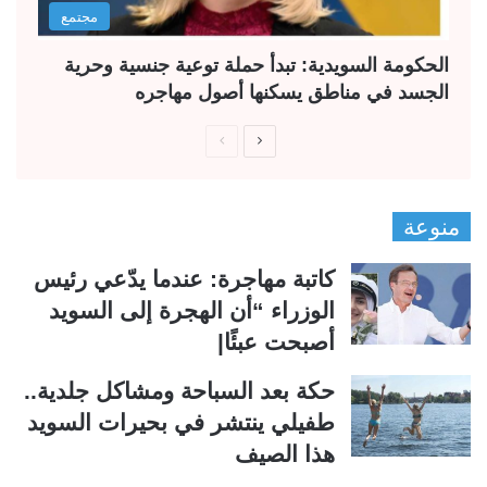
مجتمع
الحكومة السويدية: تبدأ حملة توعية جنسية وحرية
الجسد في مناطق يسكنها أصول مهاجره
ا
ا
ل
ل
ص
ص
منوعة
ف
ف
ح
ح
كاتبة مهاجرة: عندما يدّعي رئيس
ة
ة
الوزراء “أن الهجرة إلى السويد
ا
ا
أصبحت عبئًا|
ل
ل
ت
س
حكة بعد السباحة ومشاكل جلدية..
ا
ا
طفيلي ينتشر في بحيرات السويد
ل
ب
هذا الصيف
ي
ق