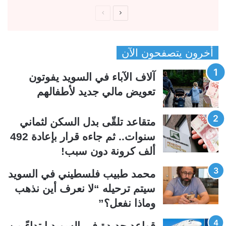
ا
ا
ل
ل
ص
ص
أخرون يتصفحون الآن
ف
ف
ح
ح
آلاف الآباء في السويد يفوتون
ة
ة
تعويض مالي جديد لأطفالهم
ا
ا
ل
ل
متقاعد تلقّى بدل السكن لثماني
ت
س
سنوات.. ثم جاءه قرار بإعادة 492
ا
ا
ألف كرونة دون سبب!
ل
ب
ي
ق
محمد طبيب فلسطيني في السويد
ة
ة
سيتم ترحيله “لا نعرف أين نذهب
وماذا نفعل؟”
قواعد جديدة في السويد ابتداءً من