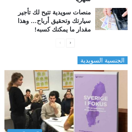
منصات سويدية تتيح لك تأجير
سيارتك وتحقيق أرباح… وهذا
مقدار ما يمكنك كسبه!
ا
ا
ل
ل
الجنسية السويدية
ص
ص
ف
ف
ح
ح
ة
ة
ا
ا
ل
ل
ت
س
ا
ا
ل
ب