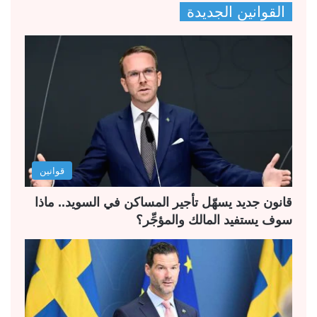
القوانين الجديدة
ف
ف
ح
ح
ة
ة
ا
ا
ل
ل
ت
س
ا
ا
ل
ب
قوانين
ي
ق
ة
ة
قانون جديد يسهّل تأجير المساكن في السويد.. ماذا
سوف يستفيد المالك والمؤجِّر؟