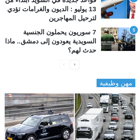
13 يوليو : الديون والغرامات تؤدي
لترحيل المهاجرين
7 سوريون يحملون الجنسية
السويدية يعودون إلى دمشق.. ماذا
حدث لهم؟
ا
ا
ل
ل
مهن وظيفية
ص
ص
ف
ف
ح
ح
ة
ة
ا
ا
ل
ل
ت
س