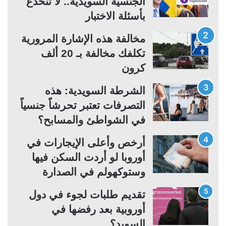
الجنسية السويدية.. لا تنخدع
ل
ل
بأسئلة الاختبار
ت
س
مخالفة هذه الإشارة المرورية
ا
ا
تكلفك مخالفة بـ 20 ألف
ل
ب
كرون
ي
ق
ة
ة
الشرطة السويدية: هذه
التصرفات تعتبر تحرشاً جنسياً
في الشواطئ والمسابح؟
أرخص وأعلى الإيجارات في
أوروبا لو أردت السكن فيها
وستوكهولم في الصدارة
تقديم طلبات لجوء في دول
أوروبية بعد رفضها في
السويد؟