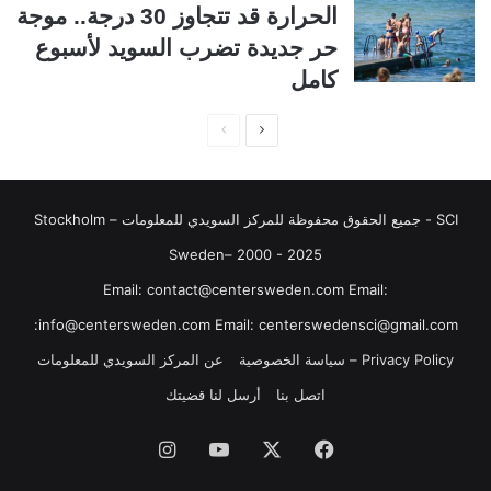
الحرارة قد تتجاوز 30 درجة.. موجة
ة
ة
حر جديدة تضرب السويد لأسبوع
كامل
ا
ا
ل
ل
ص
ص
SCI - جميع الحقوق محفوظة للمركز السويدي للمعلومات Stockholm –
ف
ف
ح
ح
Sweden– 2000 - 2025
ة
ة
‏‎Email: contact@centersweden.com Email:
ا
ا
info@centersweden.com Email: centerswedensci@gmail.com:
ل
ل
Privacy Policy – سياسة الخصوصية
عن المركز السويدي للمعلومات
ت
س
اتصل بنا
أرسل لنا قضيتك
ا
ا
ل
ب
فيسبوك
‫X
‫YouTube
انستقرام
ي
ق