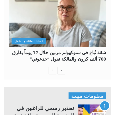
قضايا العائلة والطفل
شقة تُباع في ستوكهولم مرتين خلال 12 يوماً بفارق
700 ألف كرون والمالكة تقول “خدعوني”
ا
ا
ل
ل
ص
ص
ف
ف
معلومات مهمة
ح
ح
ة
ة
تحذير رسمي للراغبين في
ا
ا