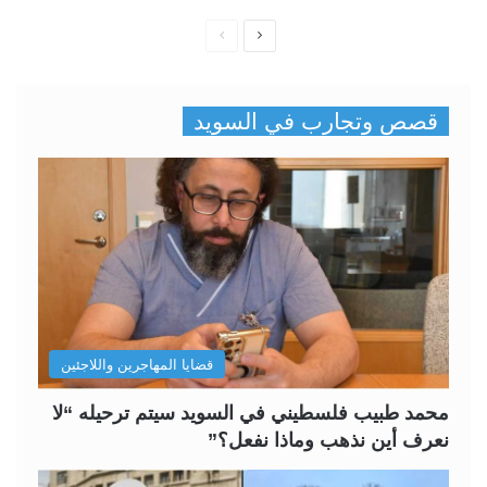
ا
ا
ل
ل
ص
ص
قصص وتجارب في السويد
ف
ف
ح
ح
ة
ة
ا
ا
ل
ل
ت
س
ا
ا
ل
ب
قضايا المهاجرين واللاجئين
ي
ق
ة
ة
محمد طبيب فلسطيني في السويد سيتم ترحيله “لا
نعرف أين نذهب وماذا نفعل؟”