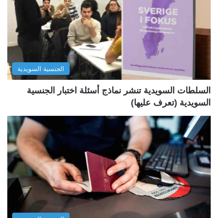
ا
ا
ل
ل
ت
س
ا
ا
ل
ب
الجنسية السويدية
ي
ق
ة
ة
السلطات السويدية تنشر نماذج أسئلة اختبار الجنسية
السويدية (تعرف عليها)