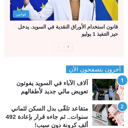
قوانين
قانون استخدام الأوراق النقدية في السويد. يدخل
حيز التنفيذ 1 يوليو
ا
ا
ل
ل
ص
ص
أخرون يتصفحون الآن
ف
ف
ح
ح
آلاف الآباء في السويد يفوتون
ة
ة
تعويض مالي جديد لأطفالهم
ا
ا
ل
ل
متقاعد تلقّى بدل السكن لثماني
ت
س
سنوات.. ثم جاءه قرار بإعادة 492
ا
ا
ألف كرونة دون سبب!
ل
ب