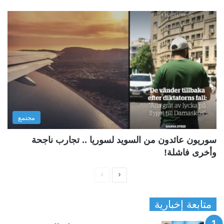
مجتمع
سوريون عائدون من السويد لسوريا .. تجارب ناجحة
وأخرى فاشلة!
ا
ا
ل
ل
متابعة إخبارية
ص
ص
ف
ف