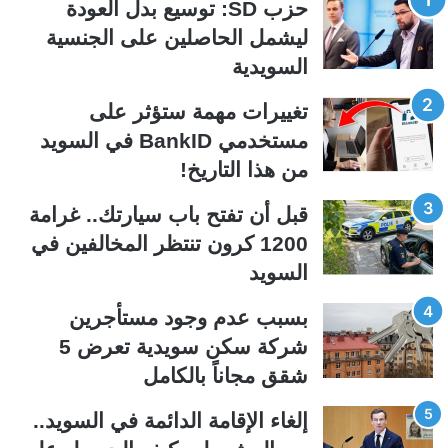
حزب SD: توسيع بدل العودة
ح
ح
ليشمل الحاصلين على الجنسية
ة
ة
السويدية
ا
ا
ل
ل
تغييرات مهمة ستؤثر على
ت
س
مستخدمي BankID في السويد
ا
ا
من هذا التاريخ!
ل
ب
ي
ق
قبل أن تفتح باب سيارتك.. غرامة
ة
ة
1200 كرون تنتظر المخالفين في
السويد
بسبب عدم وجود مستأجرين
شركة سكن سويدية تعرض 5
شقق مجاناً بالكامل
إلغاء الإقامة الدائمة في السويد..