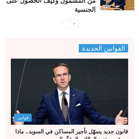
من المشمول وكيف الحصول على
الجنسية
ا
ا
ل
ل
ص
ص
القوانين الجديدة
ف
ف
ح
ح
ة
ة
ا
ا
ل
ل
ت
س
ا
ا
ل
ب
قوانين
ي
ق
ة
ة
قانون جديد يسهّل تأجير المساكن في السويد.. ماذا