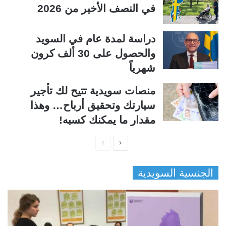
في النصف الأخير من 2026
دراسة لمدة عام في السويد
والحصول على 30 ألف كرون
شهرياً
منصات سويدية تتيح لك تأجير
سيارتك وتحقيق أرباح… وهذا
مقدار ما يمكنك كسبه!
ا
ا
ل
ل
الجنسية السويدية
ص
ص
ف
ف
ح
ح
ة
ة