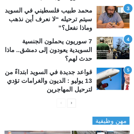
ي
ق
محمد طبيب فلسطيني في السويد
ة
ة
سيتم ترحيله “لا نعرف أين نذهب
وماذا نفعل؟”
7 سوريون يحملون الجنسية
السويدية يعودون إلى دمشق.. ماذا
حدث لهم؟
قواعد جديدة في السويد ابتداءً من
13 يوليو : الديون والغرامات تؤدي
لترحيل المهاجرين
ا
ا
ل
ل
مهن وظيفية
ص
ص
ف
ف