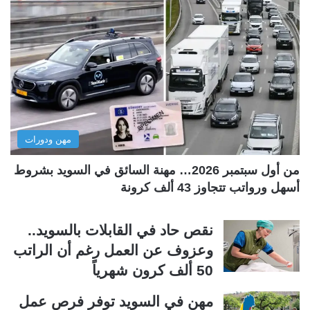
ح
ح
ة
ة
ا
ا
ل
ل
ت
س
ا
ا
ل
ب
مهن ودورات
ي
ق
ة
ة
من أول سبتمبر 2026… مهنة السائق في السويد بشروط
أسهل ورواتب تتجاوز 43 ألف كرونة
نقص حاد في القابلات بالسويد..
وعزوف عن العمل رغم أن الراتب
50 ألف كرون شهرياً
مهن في السويد توفر فرص عمل