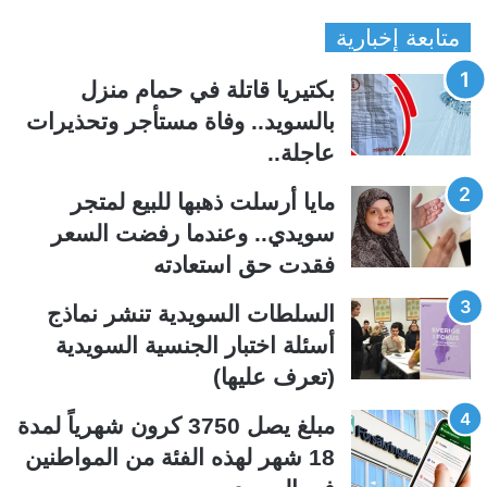
ل
ل
متابعة إخبارية
ص
ص
ف
ف
بكتيريا قاتلة في حمام منزل
ح
ح
بالسويد.. وفاة مستأجر وتحذيرات
ة
ة
عاجلة..
ا
ا
ل
ل
مايا أرسلت ذهبها للبيع لمتجر
ت
س
سويدي.. وعندما رفضت السعر
ا
ا
فقدت حق استعادته
ل
ب
ي
ق
السلطات السويدية تنشر نماذج
ة
ة
أسئلة اختبار الجنسية السويدية
(تعرف عليها)
مبلغ يصل 3750 كرون شهرياً لمدة
18 شهر لهذه الفئة من المواطنين