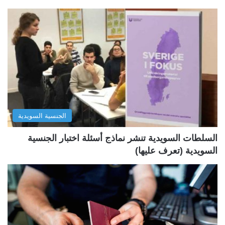
ف
ف
ح
ح
ة
ة
ا
ا
ل
ل
ت
س
ا
ا
ل
ب
الجنسية السويدية
ي
ق
ة
ة
السلطات السويدية تنشر نماذج أسئلة اختبار الجنسية
السويدية (تعرف عليها)