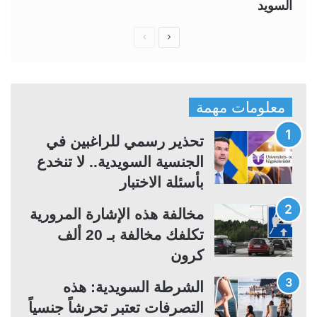
السويد
ا
ا
ل
ل
ص
ص
ف
ف
معلومات مهمة
ح
ح
ة
ة
تحذير رسمي للراغبين في
ا
ا
الجنسية السويدية.. لا تنخدع
ل
ل
بأسئلة الاختبار
ت
س
مخالفة هذه الإشارة المرورية
ا
ا
تكلفك مخالفة بـ 20 ألف
ل
ب
كرون
ي
ق
ة
ة
الشرطة السويدية: هذه
التصرفات تعتبر تحرشاً جنسياً