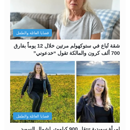
ل
ل
ت
س
ا
ا
ل
ب
قضايا العائلة والطفل
ي
ق
ة
ة
شقة تُباع في ستوكهولم مرتين خلال 12 يوماً بفارق
700 ألف كرون والمالكة تقول “خدعوني”
قضايا العائلة والطفل
امرأة سويدية تنتقل 900 كيلومتر لشمال السويد