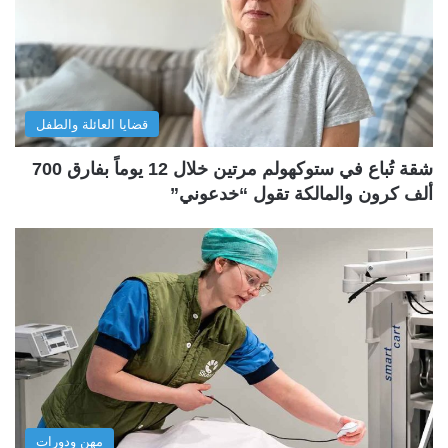
قضايا العائلة والطفل
شقة تُباع في ستوكهولم مرتين خلال 12 يوماً بفارق 700
ألف كرون والمالكة تقول “خدعوني”
مهن ودورات