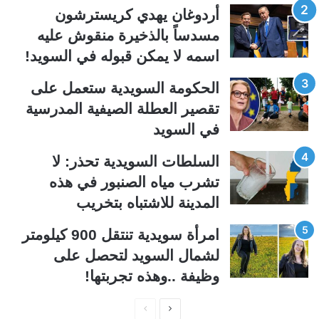
ت
س
أردوغان يهدي كريسترشون
ا
ا
مسدساً بالذخيرة منقوش عليه
ل
ب
اسمه لا يمكن قبوله في السويد!
ي
ق
الحكومة السويدية ستعمل على
ة
ة
تقصير العطلة الصيفية المدرسیة
في السويد
السلطات السويدية تحذر: لا
تشرب مياه الصنبور في هذه
المدينة للاشتباه بتخريب
امرأة سويدية تنتقل 900 كيلومتر
لشمال السويد لتحصل على
وظيفة ..وهذه تجربتها!
ا
ا