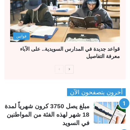
قوانين
قواعد جديدة في المدارس السويدية.. على الآباء
معرفة التفاصيل
ا
ا
ل
ل
ص
ص
أخرون يتصفحون الآن
ف
ف
ح
ح
مبلغ يصل 3750 كرون شهرياً لمدة
ة
ة
18 شهر لهذه الفئة من المواطنين
ا
ا
في السويد
ل
ل