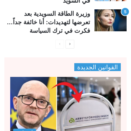
في السويد
وزيرة الطاقة السويدية بعد
تعرضها لتهديدات: أنا خائفة جداً…
فكرت في ترك السياسة
ا
ا
ل
ل
ص
ص
القوانين الجديدة
ف
ف
ح
ح
ة
ة
ا
ا
ل
ل
ت
س
ا
ا
ل
ب