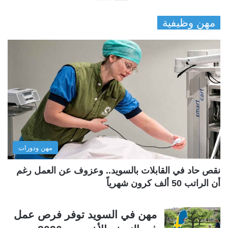
ل
ل
مهن وظيفية
ص
ص
ف
ف
ح
ح
ة
ة
ا
ا
ل
ل
ت
س
ا
ا
ل
ب
مهن ودورات
ي
ق
ة
ة
نقص حاد في القابلات بالسويد.. وعزوف عن العمل رغم
أن الراتب 50 ألف كرون شهرياً
مهن في السويد توفر فرص عمل