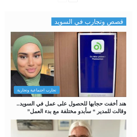
ل
ل
ص
ص
قصص وتجارب في السويد
ف
ف
ح
ح
ة
ة
ا
ا
ل
ل
ت
س
ا
ا
ل
ب
تجارب اجتماعية وتجارية
ي
ق
ة
ة
هند أخفت حجابها للحصول على عمل في السويد..
وقالت للمدير “ سأبدو مختلفة مع بدء العمل”