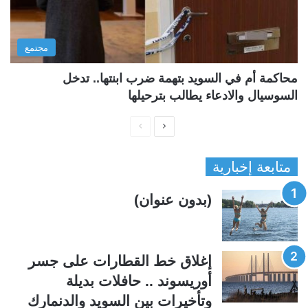
مجتمع
محاكمة أم في السويد بتهمة ضرب ابنتها.. تدخل
السوسيال والادعاء يطالب بترحيلها
ا
ا
ل
ل
متابعة إخبارية
ص
ص
ف
ف
(بدون عنوان)
ح
ح
ة
ة
ا
ا
إغلاق خط القطارات على جسر
ل
ل
أوريسوند .. حافلات بديلة
ت
س
وتأخيرات بين السويد والدنمارك
ا
ا