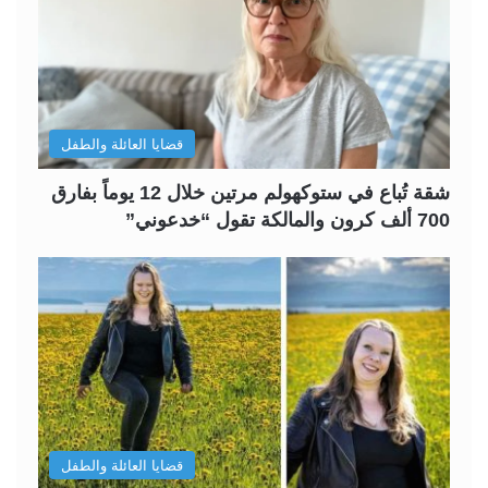
قضايا العائلة والطفل
شقة تُباع في ستوكهولم مرتين خلال 12 يوماً بفارق
700 ألف كرون والمالكة تقول “خدعوني”
قضايا العائلة والطفل