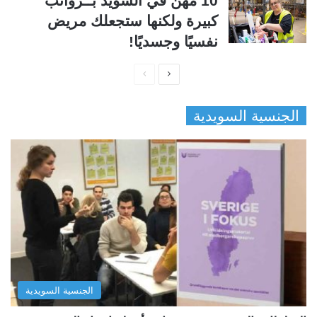
10 مهن في السويد بــرواتب
كبيرة ولكنها ستجعلك مريض
نفسيًا وجسديًا!
ا
ا
ل
ل
الجنسية السويدية
ص
ص
ف
ف
ح
ح
ة
ة
ا
ا
ل
ل
ت
س
ا
ا
ل
ب
الجنسية السويدية
ي
ق
ة
ة