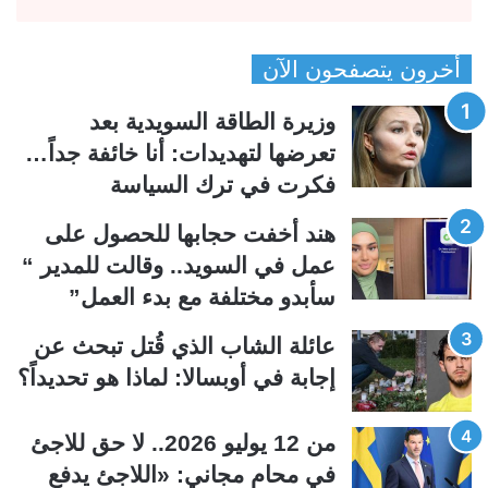
ل
ل
ص
ص
أخرون يتصفحون الآن
ف
ف
ح
ح
وزيرة الطاقة السويدية بعد
ة
ة
تعرضها لتهديدات: أنا خائفة جداً…
ا
ا
فكرت في ترك السياسة
ل
ل
ت
س
هند أخفت حجابها للحصول على
ا
ا
عمل في السويد.. وقالت للمدير “
ل
ب
سأبدو مختلفة مع بدء العمل”
ي
ق
عائلة الشاب الذي قُتل تبحث عن
ة
ة
إجابة في أوبسالا: لماذا هو تحديداً؟
من 12 يوليو 2026.. لا حق للاجئ
في محامٍ مجاني: «اللاجئ يدفع