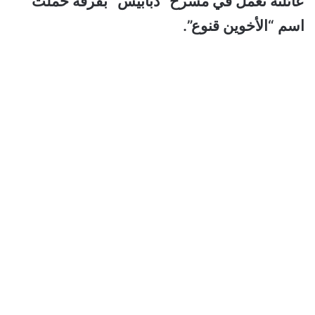
عائلته تعمل في مسرح “دبابيس” بفرقة حملت
اسم “الأخوين قنوع”.