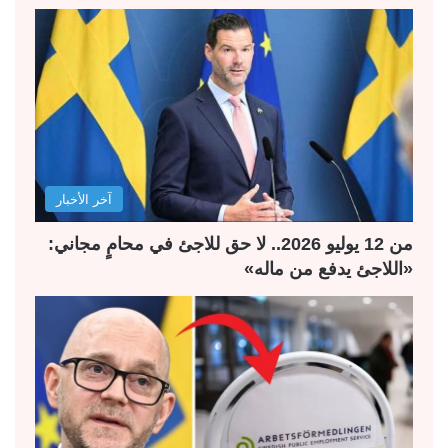
ح
ح
ة
ة
ا
ا
ل
ل
ت
س
ا
ا
ل
ب
آخر الأخبار
ي
ق
ة
ة
من 12 يوليو 2026.. لا حق للاجئ في محامٍ مجاني:
«اللاجئ يدفع من ماله»