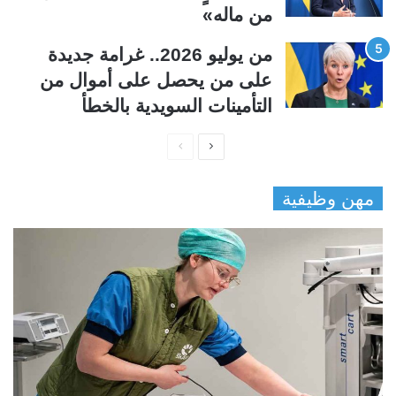
من ماله»
من يوليو 2026.. غرامة جديدة
على من يحصل على أموال من
التأمينات السويدية بالخطأ
ا
ا
ل
ل
مهن وظيفية
ص
ص
ف
ف
ح
ح
ة
ة
ا
ا
ل
ل
ت
س
ا
ا
ل
ب