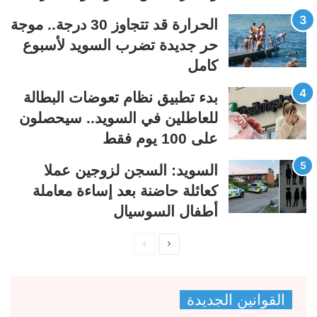
ل
ب
الحرارة قد تتجاوز 30 درجة.. موجة
ي
ق
حر جديدة تضرب السويد لأسبوع
ة
ة
كامل
بدء تطبيق نظام تعوضات البطالة
للعاطلين في السويد.. سيحصلون
على 100 يوم فقط
السويد: السجن لزوجين عملا
كعائلة حاضنة بعد إساءة معاملة
أطفال السوسيال
ا
ا
ل
ل
ص
ص
القوانين الجديدة
ف
ف