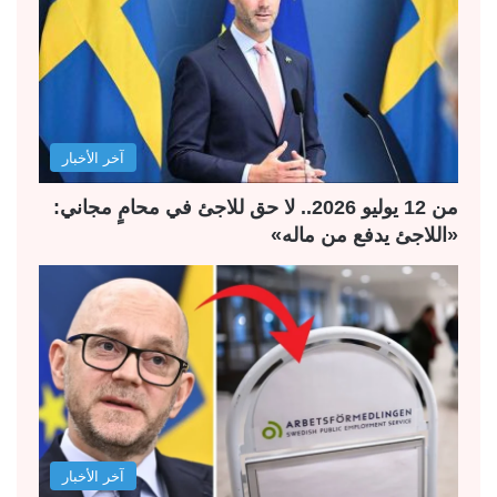
ا
ا
ل
ل
ت
س
ا
ا
ل
ب
آخر الأخبار
ي
ق
ة
ة
من 12 يوليو 2026.. لا حق للاجئ في محامٍ مجاني:
«اللاجئ يدفع من ماله»
آخر الأخبار