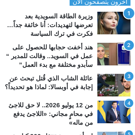
أخرون يتصفحون الآن
ف
ف
ح
ح
وزيرة الطاقة السويدية بعد
ة
ة
تعرضها لتهديدات: أنا خائفة جداً…
ا
ا
فكرت في ترك السياسة
ل
ل
ت
س
هند أخفت حجابها للحصول على
ا
ا
عمل في السويد.. وقالت للمدير “
ل
ب
سأبدو مختلفة مع بدء العمل”
ي
ق
عائلة الشاب الذي قُتل تبحث عن
ة
ة
إجابة في أوبسالا: لماذا هو تحديداً؟
من 12 يوليو 2026.. لا حق للاجئ
في محامٍ مجاني: «اللاجئ يدفع
من ماله»