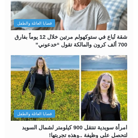
قضايا العائلة والطفل
شقة تُباع في ستوكهولم مرتين خلال 12 يوماً بفارق
700 ألف كرون والمالكة تقول “خدعوني”
قضايا العائلة والطفل
امرأة سويدية تنتقل 900 كيلومتر لشمال السويد
لتحصل على وظيفة ..وهذه تجربتها!