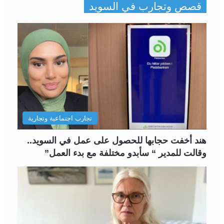
قصص وتجارب في السويد
ف
ف
ح
ح
ة
ة
ا
ا
ل
ل
ت
س
ا
ا
ل
ب
تجارب اجتماعية وتجارية
ي
ق
ة
ة
هند أخفت حجابها للحصول على عمل في السويد..
وقالت للمدير “ سأبدو مختلفة مع بدء العمل”