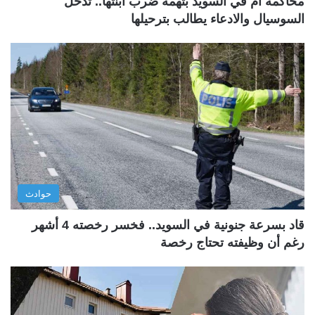
محاكمة أم في السويد بتهمة ضرب ابنتها.. تدخل
السوسيال والادعاء يطالب بترحيلها
حوادث
قاد بسرعة جنونية في السويد.. فخسر رخصته 4 أشهر
رغم أن وظيفته تحتاج رخصة