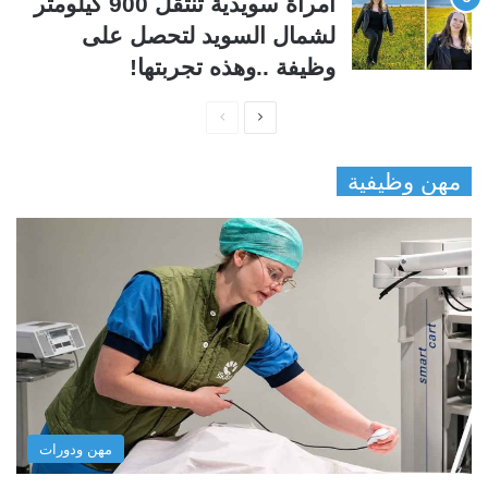
امرأة سويدية تنتقل 900 كيلومتر
لشمال السويد لتحصل على
وظيفة ..وهذه تجربتها!
ا
ا
ل
ل
مهن وظيفية
ص
ص
ف
ف
ح
ح
ة
ة
ا
ا
ل
ل
ت
س
ا
ا
ل
ب
مهن ودورات
ي
ق
ة
ة