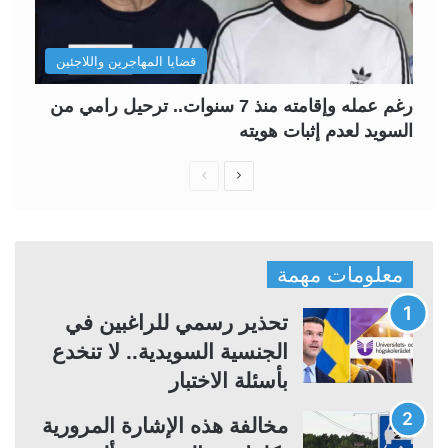
قضايا المهاجرين واللاجئين
رغم عمله وإقامته منذ 7 سنوات.. ترحيل رامي من
السويد لعدم إثبات هويته
ا
ا
ل
ل
ص
ص
ف
ف
معلومات مهمة
ح
ح
ة
ة
تحذير رسمي للراغبين في
ا
ا
الجنسية السويدية.. لا تنخدع
ل
ل
بأسئلة الاختبار
ت
س
مخالفة هذه الإشارة المرورية
ا
ا