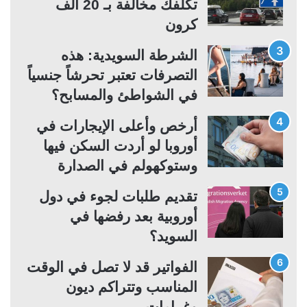
تكلفك مخالفة بـ 20 ألف
ل
ب
كرون
ي
ق
ة
ة
الشرطة السويدية: هذه
التصرفات تعتبر تحرشاً جنسياً
في الشواطئ والمسابح؟
أرخص وأعلى الإيجارات في
أوروبا لو أردت السكن فيها
وستوكهولم في الصدارة
تقديم طلبات لجوء في دول
أوروبية بعد رفضها في
السويد؟
الفواتير قد لا تصل في الوقت
المناسب وتتراكم ديون
وغرامات