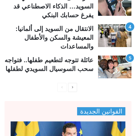
ة
ة
السويد… الذكاء الاصطناعي قد
يفرغ حسابك البنكي
الانتقال من السويد إلى ألمانيا:
المعيشة والسكن والأطفال
والمساعدات
عائلة تتوجه لتطعيم طفلها.. فتواجه
سحب السوسيال السويدي لطفلها
ا
ا
ل
ل
ص
ص
القوانين الجديدة
ف
ف
ح
ح
ة
ة