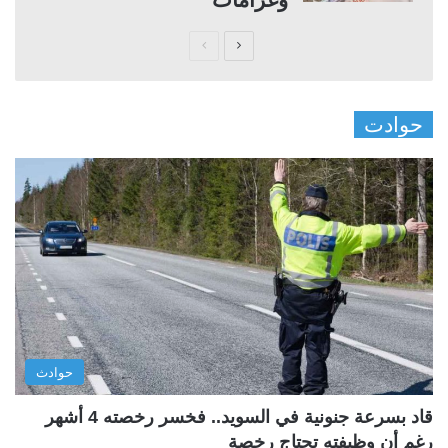
ا
ا
ل
ل
ص
ص
حوادت
ف
ف
ح
ح
ة
ة
ا
ا
ل
ل
ت
س
ا
ا
ل
ب
ي
ق
حوادث
ة
ة
قاد بسرعة جنونية في السويد.. فخسر رخصته 4 أشهر
رغم أن وظيفته تحتاج رخصة