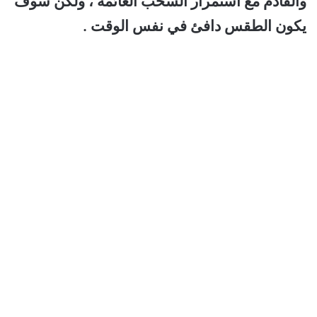
والقادم مع استمرار السحب الغائمة ، ولكن سوف
يكون الطقس دافئ في نفس الوقت .