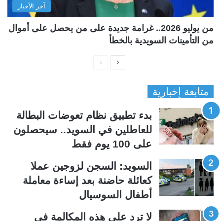
آخر الأخبار
من يوليو 2026.. غرامة جديدة على من يحصل على أموال
من التأمينات السويدية بالخطأ
ا
ا
ل
ل
متابعة إخبارية
ص
ص
ف
ف
بدء تطبيق نظام تعوضات البطالة
ح
ح
للعاطلين في السويد.. سيحصلون
ة
ة
على 100 يوم فقط
ا
ا
ل
ل
السويد: السجن لزوجين عملا
ت
س
كعائلة حاضنة بعد إساءة معاملة
ا
ا
أطفال السوسيال
ل
ب
ي
ق
لا ترد على هذه المكالمة في