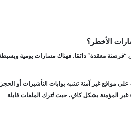
ارات الأخطر؟
لى “قرصنة معقدة” دائمًا. فهناك مسارات يومية وبسيطة
ى مواقع غير آمنة تشبه بوابات التأشيرات أو الحجز.
ستخدام خدمات التخزين السحابي (cloud) غير المؤمنة بشكل كافٍ، حيث تُترك الملفات قابلة