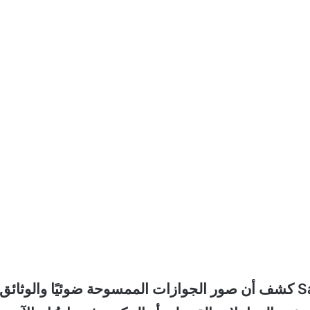
تقرير حديث صادر عن شركتي NordVPN وSaily كشف أن صور الجوازات الممسوحة ضوئيًا والوثائق