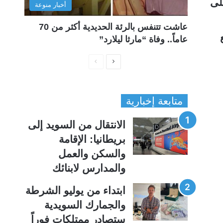
لى
أخبار منوعة
عاشت تتنفس بالرئة الحديدية أكثر من 70
عاماً.. وفاة “مارثا ليلارد”
ا
ا
ل
ل
ص
ص
متابعة إخبارية
ف
ف
ح
ح
الانتقال من السويد إلى
ة
ة
بريطانيا: الإقامة
ا
ا
والسكن والعمل
ل
ل
والمدارس لابنائك
ت
س
ا
ا
ابتداء من يوليو الشرطة
ل
ب
والجمارك السويدية
ي
ق
ستصادر ممتلكات فوراً