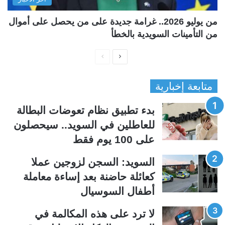
من يوليو 2026.. غرامة جديدة على من يحصل على أموال
من التأمينات السويدية بالخطأ
ا
ا
ل
ل
متابعة إخبارية
ص
ص
ف
ف
بدء تطبيق نظام تعوضات البطالة
ح
ح
للعاطلين في السويد.. سيحصلون
ة
ة
على 100 يوم فقط
ا
ا
ل
ل
السويد: السجن لزوجين عملا
ت
س
كعائلة حاضنة بعد إساءة معاملة
ا
ا
أطفال السوسيال
ل
ب
ي
ق
لا ترد على هذه المكالمة في