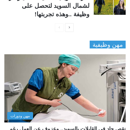
لشمال السويد لتحصل على
وظيفة ..وهذه تجربتها!
ا
ا
ل
ل
مهن وظيفية
ص
ص
ف
ف
ح
ح
ة
ة
ا
ا
ل
ل
ت
س
ا
ا
ل
ب
مهن ودورات
ي
ق
ة
ة
نقص حاد في القابلات بالسويد.. وعزوف عن العمل رغم