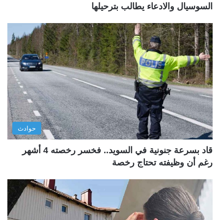
السوسيال والادعاء يطالب بترحيلها
حوادث
قاد بسرعة جنونية في السويد.. فخسر رخصته 4 أشهر
رغم أن وظيفته تحتاج رخصة