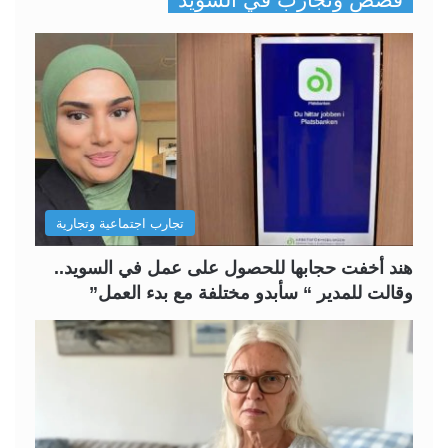
ف
ف
ح
ح
ة
ة
ا
ا
ل
ل
ت
س
ا
ا
ل
ب
تجارب اجتماعية وتجارية
ي
ق
ة
ة
هند أخفت حجابها للحصول على عمل في السويد..
وقالت للمدير “ سأبدو مختلفة مع بدء العمل”