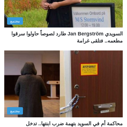
مجتمع
السويدي Jan Bergström طارد لصوصاً حاولوا سرقوا
مطعمه.. فتلقى غرامة
مجتمع
محاكمة أم في السويد بتهمة ضرب ابنتها.. تدخل