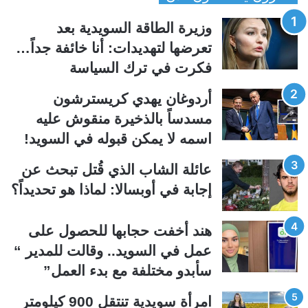
ح
ح
وزيرة الطاقة السويدية بعد
ة
ة
تعرضها لتهديدات: أنا خائفة جداً…
ا
ا
فكرت في ترك السياسة
ل
ل
ت
س
أردوغان يهدي كريسترشون
ا
ا
مسدساً بالذخيرة منقوش عليه
ل
ب
اسمه لا يمكن قبوله في السويد!
ي
ق
عائلة الشاب الذي قُتل تبحث عن
ة
ة
إجابة في أوبسالا: لماذا هو تحديداً؟
هند أخفت حجابها للحصول على
عمل في السويد.. وقالت للمدير “
سأبدو مختلفة مع بدء العمل”
امرأة سويدية تنتقل 900 كيلومتر