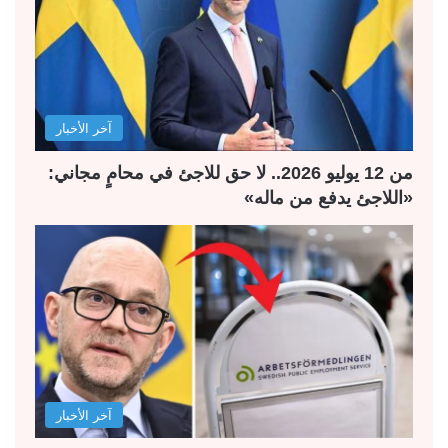
ل
ل
ت
س
ا
ا
ل
ب
آخر الأخبار
ي
ق
ة
ة
من 12 يوليو 2026.. لا حق للاجئ في محامٍ مجاني:
«اللاجئ يدفع من ماله»
آخر الأخبار