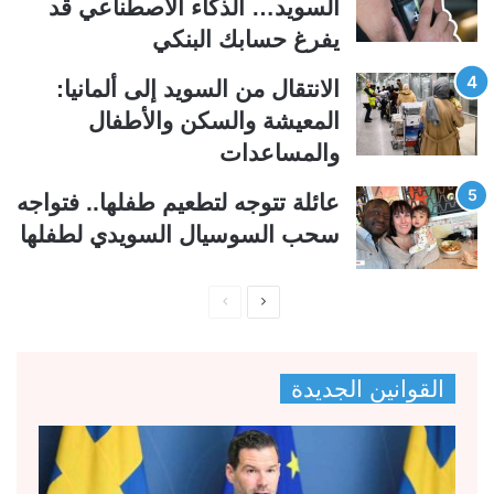
ة
ة
السويد… الذكاء الاصطناعي قد
يفرغ حسابك البنكي
الانتقال من السويد إلى ألمانيا:
المعيشة والسكن والأطفال
والمساعدات
عائلة تتوجه لتطعيم طفلها.. فتواجه
سحب السوسيال السويدي لطفلها
ا
ا
ل
ل
ص
ص
القوانين الجديدة
ف
ف
ح
ح
ة
ة
ا
ا