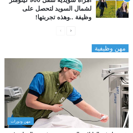
لشمال السويد لتحصل على
وظيفة ..وهذه تجربتها!
ا
ا
ل
ل
مهن وظيفية
ص
ص
ف
ف
ح
ح
ة
ة
ا
ا
ل
ل
ت
س
ا
ا
ل
ب
مهن ودورات
ي
ق
ة
ة