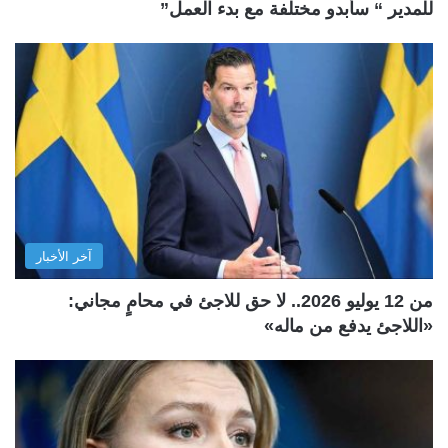
للمدير “ سأبدو مختلفة مع بدء العمل”
آخر الأخبار
من 12 يوليو 2026.. لا حق للاجئ في محامٍ مجاني:
«اللاجئ يدفع من ماله»