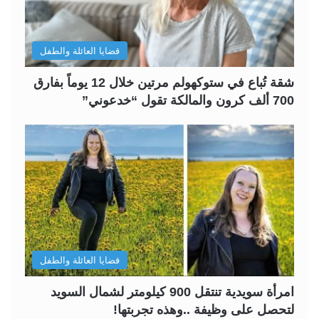
قضايا العائلة والطفل
شقة تُباع في ستوكهولم مرتين خلال 12 يوماً بفارق
700 ألف كرون والمالكة تقول “خدعوني”
قضايا العائلة والطفل
امرأة سويدية تنتقل 900 كيلومتر لشمال السويد
لتحصل على وظيفة ..وهذه تجربتها!