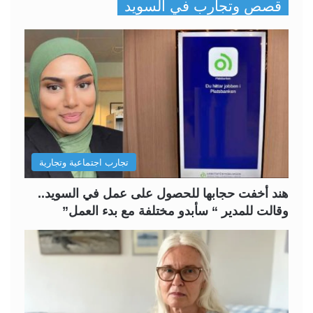
قصص وتجارب في السويد
ف
ف
ح
ح
ة
ة
ا
ا
ل
ل
ت
س
ا
ا
ل
ب
تجارب اجتماعية وتجارية
ي
ق
ة
ة
هند أخفت حجابها للحصول على عمل في السويد..
وقالت للمدير “ سأبدو مختلفة مع بدء العمل”