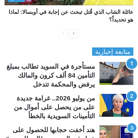
عائلة الشاب الذي قُتل تبحث عن إجابة في أوبسالا: لماذا
هو تحديداً؟
ا
ا
ل
ل
متابعة إخبارية
ص
ص
ف
ف
مستأجرة في السويد تطالب بمبلغ
ح
ح
التأمين 84 ألف كرون والمالك
ة
ة
يرفض والمحكمة تتدخل
ا
ا
ل
ل
من يوليو 2026.. غرامة جديدة
ت
س
على من يحصل على أموال من
ا
ا
التأمينات السويدية بالخطأ
ل
ب
ي
ق
هند أخفت حجابها للحصول على
ة
ة