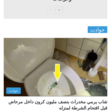
ا
ا
ل
ل
ص
ص
حوادت
ف
ف
ح
ح
ة
ة
ا
ا
ل
ل
ت
س
ا
ا
ل
ب
ي
ق
حوادث
ة
ة
شاب يرمي مخدرات بنصف مليون كرون داخل مرحاض
قبل اقتحام الشرطة لمنزله