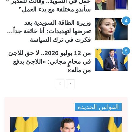
عمل في السويد.. وقالت للمدير “
سأبدو مختلفة مع بدء العمل”
وزيرة الطاقة السويدية بعد
تعرضها لتهديدات: أنا خائفة جداً…
فكرت في ترك السياسة
من 12 يوليو 2026.. لا حق للاجئ
في محامٍ مجاني: «اللاجئ يدفع
من ماله»
ا
ا
ل
ل
ص
ص
القوانين الجديدة
ف
ف
ح
ح
ة
ة