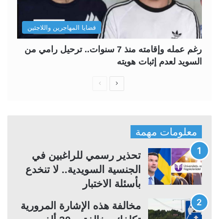
قضايا المهاجرين واللاجئين
رغم عمله وإقامته منذ 7 سنوات.. ترحيل رامي من
السويد لعدم إثبات هويته
ا
ا
ل
ل
ص
ص
ف
ف
معلومات مهمة
ح
ح
ة
ة
تحذير رسمي للراغبين في
ا
ا
الجنسية السويدية.. لا تنخدع
ل
ل
بأسئلة الاختبار
ت
س
مخالفة هذه الإشارة المرورية
ا
ا