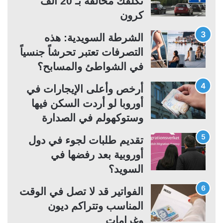
تكلفك مخالفة بـ 20 ألف
ل
ب
كرون
ي
ق
ة
ة
الشرطة السويدية: هذه
التصرفات تعتبر تحرشاً جنسياً
في الشواطئ والمسابح؟
أرخص وأعلى الإيجارات في
أوروبا لو أردت السكن فيها
وستوكهولم في الصدارة
تقديم طلبات لجوء في دول
أوروبية بعد رفضها في
السويد؟
الفواتير قد لا تصل في الوقت
المناسب وتتراكم ديون
وغرامات