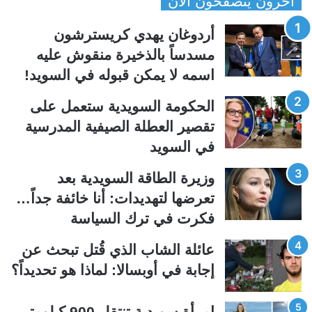
أخرون يتصفحون الآن
ف
ف
ح
ح
أردوغان يهدي كريسترشون
ة
ة
مسدساً بالذخيرة منقوش عليه
ا
ا
اسمه لا يمكن قبوله في السويد!
ل
ل
ت
س
الحكومة السويدية ستعمل على
ا
ا
تقصير العطلة الصيفية المدرسیة
ل
ب
في السويد
ي
ق
وزيرة الطاقة السويدية بعد
ة
ة
تعرضها لتهديدات: أنا خائفة جداً…
فكرت في ترك السياسة
عائلة الشاب الذي قُتل تبحث عن
إجابة في أوبسالا: لماذا هو تحديداً؟
امرأة سويدية تنتقل 900 كيلومتر