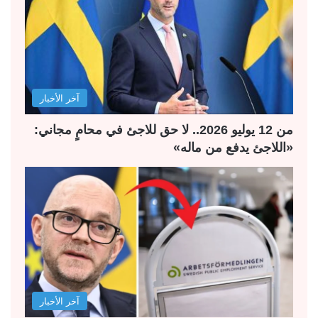
ا
ا
ل
ل
ت
س
ا
ا
ل
ب
آخر الأخبار
ي
ق
ة
ة
من 12 يوليو 2026.. لا حق للاجئ في محامٍ مجاني:
«اللاجئ يدفع من ماله»
آخر الأخبار