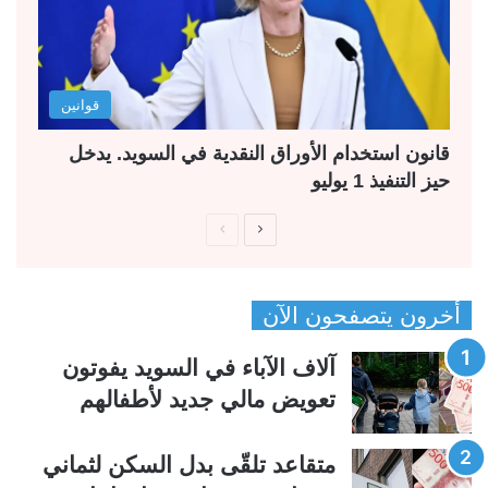
قوانين
قانون استخدام الأوراق النقدية في السويد. يدخل
حيز التنفيذ 1 يوليو
ا
ا
ل
ل
ص
ص
أخرون يتصفحون الآن
ف
ف
ح
ح
آلاف الآباء في السويد يفوتون
ة
ة
تعويض مالي جديد لأطفالهم
ا
ا
ل
ل
متقاعد تلقّى بدل السكن لثماني
ت
س