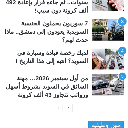
سنوات.. ثم جاءه قرار بإعادة 492
ا
ا
ألف كرونة دون سبب!
ل
ب
ي
ق
7 سوريون يحملون الجنسية
ة
ة
السويدية يعودون إلى دمشق.. ماذا
حدث لهم؟
لديك رخصة قيادة وسيارة في
السويد؟ انتبه إلى هذا التاريخ !
من أول سبتمبر 2026… مهنة
السائق في السويد بشروط أسهل
ورواتب تتجاوز 43 ألف كرونة
ا
ا
ل
ل
مهن وظيفية
ص
ص