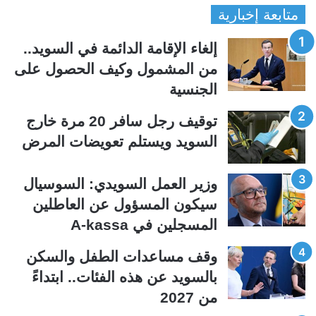
متابعة إخبارية
ص
ص
ف
ف
إلغاء الإقامة الدائمة في السويد..
ح
ح
من المشمول وكيف الحصول على
ة
ة
الجنسية
ا
ا
ل
ل
توقيف رجل سافر 20 مرة خارج
ت
س
السويد ويستلم تعويضات المرض
ا
ا
ل
ب
وزير العمل السويدي: السوسيال
ي
ق
سيكون المسؤول عن العاطلين
ة
ة
المسجلين في A-kassa
وقف مساعدات الطفل والسكن
بالسويد عن هذه الفئات.. ابتداءً
من 2027