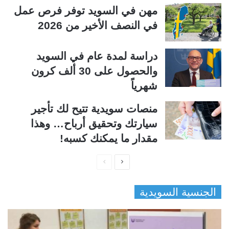
مهن في السويد توفر فرص عمل
في النصف الأخير من 2026
دراسة لمدة عام في السويد
والحصول على 30 ألف كرون
شهرياً
منصات سويدية تتيح لك تأجير
سيارتك وتحقيق أرباح… وهذا
مقدار ما يمكنك كسبه!
ا
ا
ل
ل
الجنسية السويدية
ص
ص
ف
ف
ح
ح