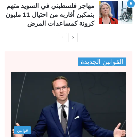
مهاجر فلسطيني في السويد متهم
بتمكين أقاربه من احتيال 11 مليون
كرونة كمساعدات المرض
ا
ا
ل
ل
ص
ص
القوانين الجديدة
ف
ف
ح
ح
ة
ة
ا
ا
ل
ل
ت
س
ا
ا
ل
ب
قوانين
ي
ق