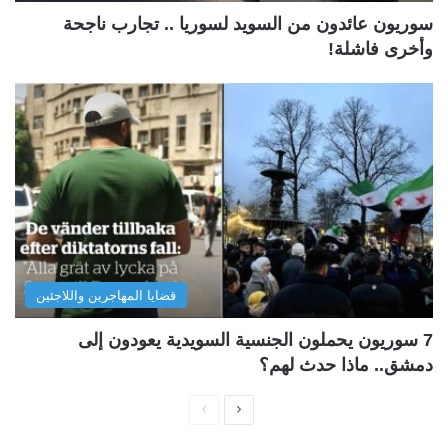
سوريون عائدون من السويد لسوريا .. تجارب ناجحة
وأخرى فاشلة!
قضايا المهاجرين واللاجئين
7 سوريون يحملون الجنسية السويدية يعودون إلى
دمشق.. ماذا حدث لهم؟
ا
ا
ل
ل