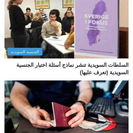
ة
ة
ا
ا
ل
ل
ت
س
ا
ا
ل
ب
الجنسية السويدية
ي
ق
ة
ة
السلطات السويدية تنشر نماذج أسئلة اختبار الجنسية
السويدية (تعرف عليها)