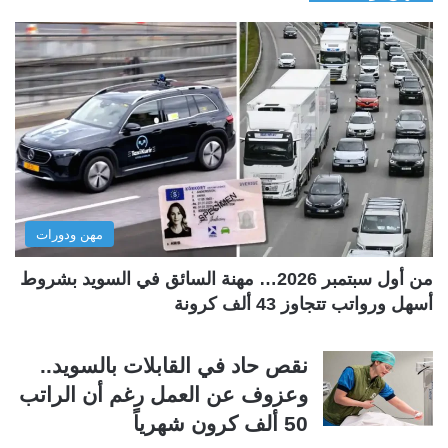
ف
ف
ح
ح
ة
ة
ا
ا
ل
ل
ت
س
ا
ا
ل
ب
مهن ودورات
ي
ق
ة
ة
من أول سبتمبر 2026… مهنة السائق في السويد بشروط
أسهل ورواتب تتجاوز 43 ألف كرونة
نقص حاد في القابلات بالسويد..
وعزوف عن العمل رغم أن الراتب
50 ألف كرون شهرياً