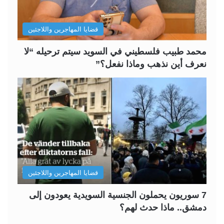
ا
ا
ل
ب
قضايا المهاجرين واللاجئين
ي
ق
ة
ة
محمد طبيب فلسطيني في السويد سيتم ترحيله “لا
نعرف أين نذهب وماذا نفعل؟”
قضايا المهاجرين واللاجئين
7 سوريون يحملون الجنسية السويدية يعودون إلى
دمشق.. ماذا حدث لهم؟