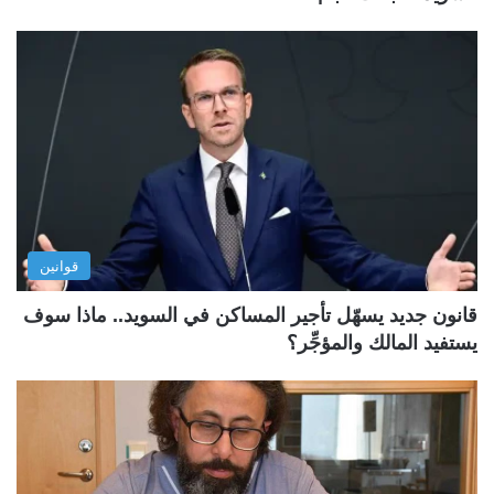
قوانين
قانون جديد يسهّل تأجير المساكن في السويد.. ماذا سوف
يستفيد المالك والمؤجِّر؟