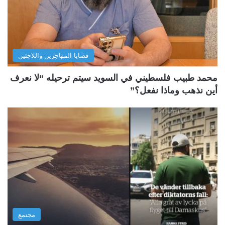
قضايا المهاجرين واللاجئين
محمد طبيب فلسطيني في السويد سيتم ترحيله “لا نعرف
أين نذهب وماذا نفعل؟”
مجتمع