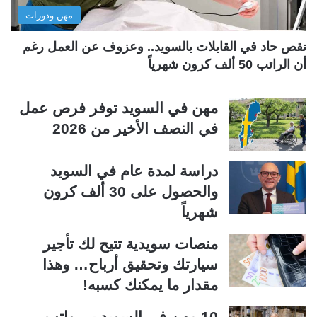
مهن ودورات
ي
ق
ة
ة
نقص حاد في القابلات بالسويد.. وعزوف عن العمل رغم
أن الراتب 50 ألف كرون شهرياً
مهن في السويد توفر فرص عمل
في النصف الأخير من 2026
دراسة لمدة عام في السويد
والحصول على 30 ألف كرون
شهرياً
منصات سويدية تتيح لك تأجير
سيارتك وتحقيق أرباح… وهذا
مقدار ما يمكنك كسبه!
10 مهن في السويد بــرواتب