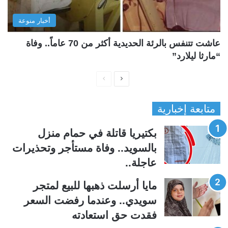
أخبار منوعة
عاشت تتنفس بالرئة الحديدية أكثر من 70 عاماً.. وفاة
“مارثا ليلارد”
ا
ا
ل
ل
متابعة إخبارية
ص
ص
ف
ف
بكتيريا قاتلة في حمام منزل
ح
ح
بالسويد.. وفاة مستأجر وتحذيرات
ة
ة
عاجلة..
ا
ا
ل
ل
مايا أرسلت ذهبها للبيع لمتجر
ت
س
سويدي.. وعندما رفضت السعر
ا
ا
فقدت حق استعادته
ل
ب