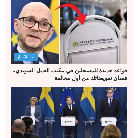
ة
ة
ا
ا
ل
ل
ت
س
ا
ا
ل
ب
آخر الأخبار
ي
ق
ة
ة
قواعد جديدة للمسجلين في مكتب العمل السويدي..
فقدان تعويضاتك من أول مخالفة