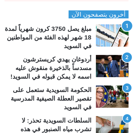
ص
ص
أخرون يتصفحون الآن
ف
ف
ح
ح
مبلغ يصل 3750 كرون شهرياً لمدة
ة
ة
18 شهر لهذه الفئة من المواطنين
ا
ا
في السويد
ل
ل
ت
س
أردوغان يهدي كريسترشون
ا
ا
مسدساً بالذخيرة منقوش عليه
ل
ب
اسمه لا يمكن قبوله في السويد!
ي
ق
الحكومة السويدية ستعمل على
ة
ة
تقصير العطلة الصيفية المدرسیة
في السويد
السلطات السويدية تحذر: لا
تشرب مياه الصنبور في هذه