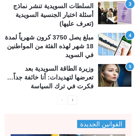
ي
ق
السلطات السويدية تنشر نماذج
ة
ة
أسئلة اختبار الجنسية السويدية
(تعرف عليها)
مبلغ يصل 3750 كرون شهرياً لمدة
18 شهر لهذه الفئة من المواطنين
في السويد
وزيرة الطاقة السويدية بعد
تعرضها لتهديدات: أنا خائفة جداً…
فكرت في ترك السياسة
ا
ا
ل
ل
ص
ص
القوانين الجديدة
ف
ف
ح
ح