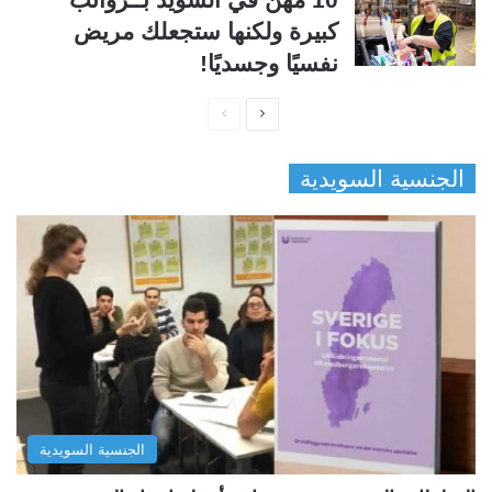
كبيرة ولكنها ستجعلك مريض
نفسيًا وجسديًا!
ا
ا
ل
ل
الجنسية السويدية
ص
ص
ف
ف
ح
ح
ة
ة
ا
ا
ل
ل
ت
س
ا
ا
ل
ب
الجنسية السويدية
ي
ق
ة
ة