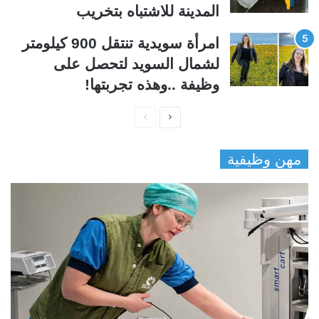
المدينة للاشتباه بتخريب
امرأة سويدية تنتقل 900 كيلومتر
لشمال السويد لتحصل على
وظيفة ..وهذه تجربتها!
ا
ا
ل
ل
مهن وظيفية
ص
ص
ف
ف
ح
ح
ة
ة
ا
ا
ل
ل
ت
س
ا
ا
ل
ب