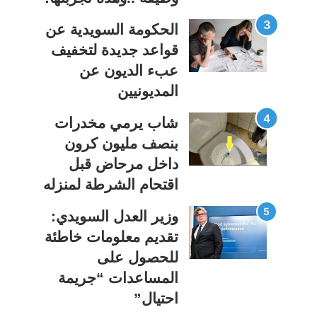
الحكومة السويدية عن
قواعد جديدة لتخفيف
عبء الديون عن
المديونيين
شاب يرمي مخدرات
بنصف مليون كرون
داخل مرحاض قبل
اقتحام الشرطة لمنزله
وزير العدل السويدي:
تقديم معلومات خاطئة
للحصول على
المساعدات “جريمة
احتيال”