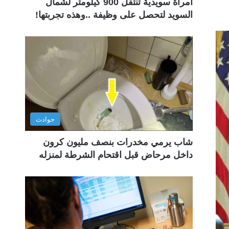
امرأة سويدية تنتقل 900 كيلومتر لشمال
السويد لتحصل على وظيفة ..وهذه تجربتها!
حوادث
شاب يرمي مخدرات بنصف مليون كرون
داخل مرحاض قبل اقتحام الشرطة لمنزله