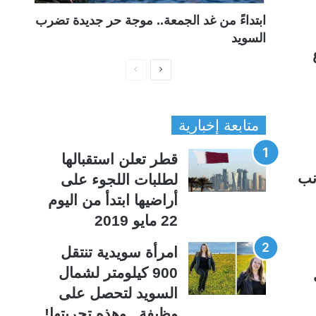
ابتداءً من غد الجمعة.. موجة حر جديدة تضرب
السويد
ا
ا
ل
ل
ص
ص
متابعة إخبارية
ف
ف
ح
ح
قطر تعلن استقبالها
ة
ة
نب
لطلبات اللجوء على
ا
ا
أراضيها ابتدأ من اليوم
ل
ل
22 مايو 2019
ت
س
ا
ا
امرأة سويدية تنتقل
ل
ب
900 كيلومتر لشمال
ي
ق
السويد لتحصل على
ة
ة
وظيفة ..وهذه تجربتها!