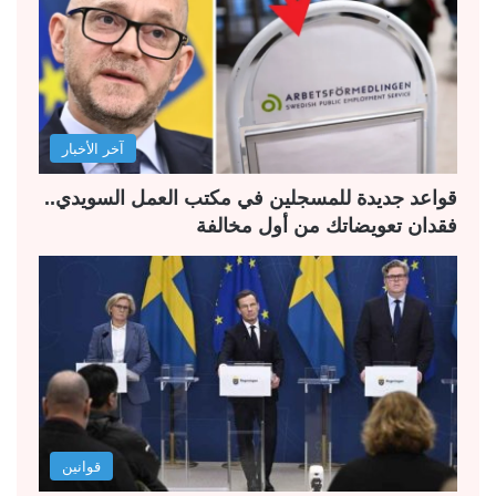
ا
ا
ل
ل
ت
س
ا
ا
ل
ب
آخر الأخبار
ي
ق
ة
ة
قواعد جديدة للمسجلين في مكتب العمل السويدي..
فقدان تعويضاتك من أول مخالفة
قوانين