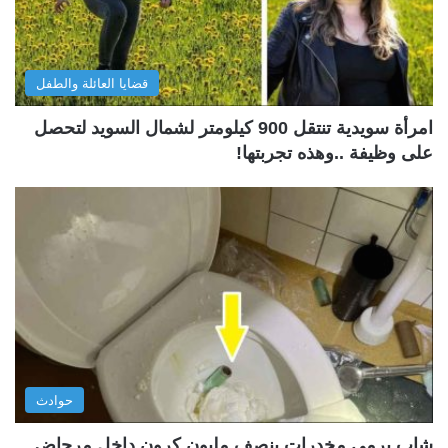
قضايا العائلة والطفل
امرأة سويدية تنتقل 900 كيلومتر لشمال السويد لتحصل
على وظيفة ..وهذه تجربتها!
حوادث
شاب يرمي مخدرات بنصف مليون كرون داخل مرحاض