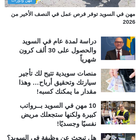
مهن ودورات
ي
ق
ة
ة
مهن في السويد توفر فرص عمل في النصف الأخير من
2026
دراسة لمدة عام في السويد
والحصول على 30 ألف كرون
شهرياً
منصات سويدية تتيح لك تأجير
سيارتك وتحقيق أرباح… وهذا
مقدار ما يمكنك كسبه!
10 مهن في السويد بــرواتب
كبيرة ولكنها ستجعلك مريض
نفسيًا وجسديًا!
هل تبحث عن وظيفة في السويد؟