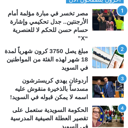
ف
ف
ح
ح
مصر تخسر في مبارة مؤلمة أمام
ة
ة
الأرجنتين.. جدل تحكيمي وإشارة
ا
ا
حسام حسن للحكم لا للعنصرية
ل
ل
“X”
ت
س
ا
ا
مبلغ يصل 3750 كرون شهرياً لمدة
ل
ب
18 شهر لهذه الفئة من المواطنين
ي
ق
في السويد
ة
ة
أردوغان يهدي كريسترشون
مسدساً بالذخيرة منقوش عليه
اسمه لا يمكن قبوله في السويد!
الحكومة السويدية ستعمل على
تقصير العطلة الصيفية المدرسیة
في السويد