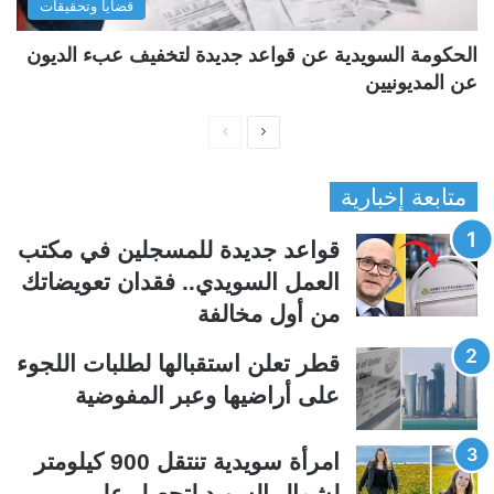
قضايا وتحقيقات
الحكومة السويدية عن قواعد جديدة لتخفيف عبء الديون
عن المديونيين
ا
ا
ل
ل
متابعة إخبارية
ص
ص
ف
ف
قواعد جديدة للمسجلين في مكتب
ح
ح
العمل السويدي.. فقدان تعويضاتك
ة
ة
من أول مخالفة
ا
ا
ل
ل
قطر تعلن استقبالها لطلبات اللجوء
ت
س
على أراضيها وعبر المفوضية
ا
ا
ل
ب
امرأة سويدية تنتقل 900 كيلومتر
ي
ق
لشمال السويد لتحصل على