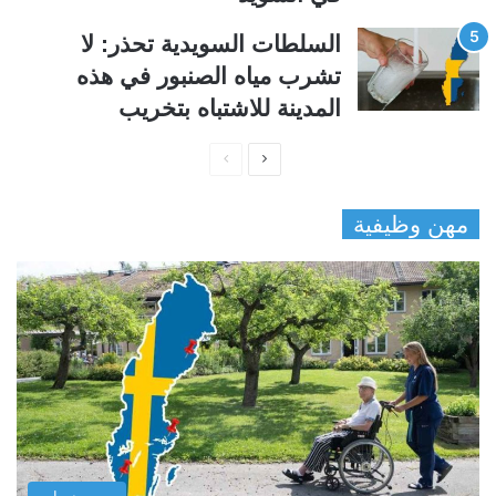
السلطات السويدية تحذر: لا
تشرب مياه الصنبور في هذه
المدينة للاشتباه بتخريب
ا
ا
ل
ل
مهن وظيفية
ص
ص
ف
ف
ح
ح
ة
ة
ا
ا
ل
ل
ت
س
ا
ا
ل
ب