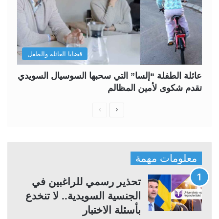
قضايا العائلة والطفل
عائلة الطفلة “إلسا” التي سحبها السوسيال السويدي
تقدم شكوى لأمين المظالم
ا
ا
ل
ل
ص
ص
ف
ف
معلومات مهمة
ح
ح
ة
ة
تحذير رسمي للراغبين في
ا
ا
الجنسية السويدية.. لا تنخدع
ل
ل
بأسئلة الاختبار