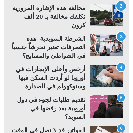
ت
س
مخالفة هذه الإشارة المرورية
ا
ا
تكلفك مخالفة بـ 20 ألف
ل
ب
كرون
ي
ق
ة
ة
الشرطة السويدية: هذه
التصرفات تعتبر تحرشاً جنسياً
في الشواطئ والمسابح؟
أرخص وأعلى الإيجارات في
أوروبا لو أردت السكن فيها
وستوكهولم في الصدارة
تقديم طلبات لجوء في دول
أوروبية بعد رفضها في
السويد؟
الفواتير قد لا تصل في الوقت