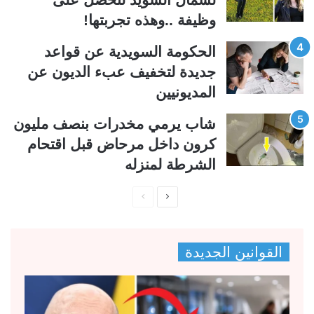
ة
ة
وظيفة ..وهذه تجربتها!
الحكومة السويدية عن قواعد
جديدة لتخفيف عبء الديون عن
المديونيين
شاب يرمي مخدرات بنصف مليون
كرون داخل مرحاض قبل اقتحام
الشرطة لمنزله
ا
ا
ل
ل
ص
ص
القوانين الجديدة
ف
ف
ح
ح
ة
ة