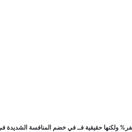
1% لشراء سيارة بصفر% ولكنها حقيقية فــ في خضم المنافسة الشديدة ف