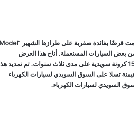
كانت شركة “تسلا” من أوائل الشركات التي قدمت قرضًا بفائدة صفرية على طرازها الشهير “del
 من بعض السيارات المستعملة. أتاح هذا العرض
للمشترين توفيرًا يتراوح بين 100,000 و150,000 كرونة سويدية على مدى ثلاث سنوات. تم تمديد هذا
ه، مما أدى إلى هيمنة تسلا على السوق السويدي لسيارات الكهرباء