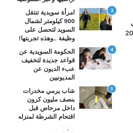
امرأة سويدية تنتقل
900 كيلومتر لشمال
السويد لتحصل على
ة دون مبيعات وسوف تنتهي موديلاتها لعام 2024
وظيفة ..وهذه تجربتها!
الحكومة السويدية عن
قواعد جديدة لتخفيف
عبء الديون عن
المديونيين
شاب يرمي مخدرات
بنصف مليون كرون
داخل مرحاض قبل
اقتحام الشرطة لمنزله
ا
ا