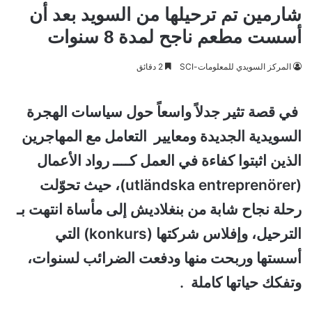
شارمين تم ترحيلها من السويد بعد أن
أسست مطعم ناجح لمدة 8 سنوات
المركز السويدي للمعلومات-SCI
2 دقائق
في قصة تثير جدلاً واسعاً حول سياسات الهجرة
السويدية الجديدة ومعايير التعامل مع المهاجرين
الذين اثبتوا كفاءة في العمل كــــ رواد الأعمال
(utländska entreprenörer)، حيث تحوّلت
رحلة نجاح شابة من بنغلاديش إلى مأساة انتهت بـ
الترحيل، وإفلاس شركتها (konkurs) التي
أسستها وربحت منها ودفعت الضرائب لسنوات،
وتفكك حياتها كاملة .