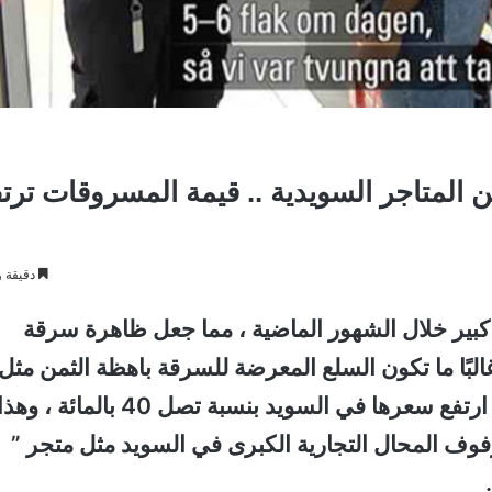
ن المتاجر السويدية .. قيمة المسروقات ترت
دقيقة و
كبير خلال الشهور الماضية ، مما جعل ظاهرة سرقة
غالبًا ما تكون السلع المعرضة للسرقة باهظة الثمن مثل،
اللحوم والأسماك والمكياج، وكذلك القهوة والتي ارتفع سعرها في السويد بنسبة تصل 40 بالمائة ، وه
وف المحال التجارية الكبرى في السويد مثل متجر ”