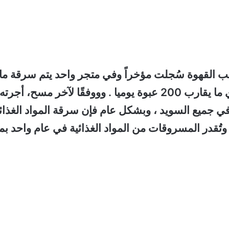
ب القهوة سُجلت مؤخراً وفي متجر واحد يتم سرقة ما
ما يقارب 6 حالات سرقة لعبوات القهوة يومياً أي ما يقارب 200 عبوة يوميا . وووفقًا لآخر مسح، أجرته
ي جميع السويد ، وبشكل عام فإن سرقة المواد الغذائ
ويدية ارتفعت بنسبة 24 بالمائة ، وتُقدر المسروقات من المواد الغذائية في عام واحد بم