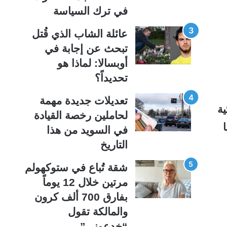
ة
ة
في ترك السياسة
عائلة الشاب الذي قُتل
تبحث عن إجابة في
أوبسالا: لماذا هو
تحديداً؟
تعديلات جديدة مهمة
ية
لحاملين رخصة القيادة
ا
في السويد من هذا
التاريخ
شقة تُباع في ستوكهولم
مرتين خلال 12 يوماً
بفارق 700 ألف كرون
والمالكة تقول
“خدعوني”