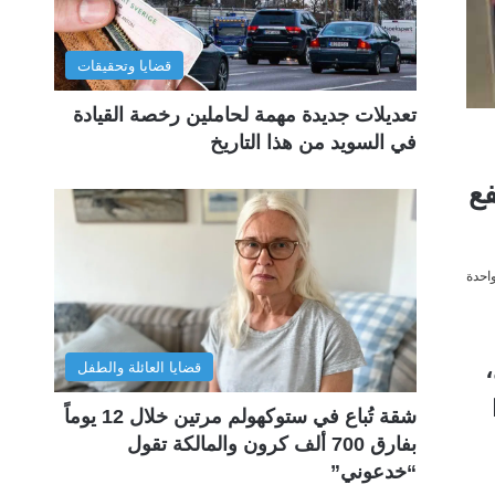
قضايا وتحقيقات
تعديلات جديدة مهمة لحاملين رخصة القيادة
في السويد من هذا التاريخ
فع
احدة
قضايا العائلة والطفل
ذا
شقة تُباع في ستوكهولم مرتين خلال 12 يوماً
بفارق 700 ألف كرون والمالكة تقول
“خدعوني”