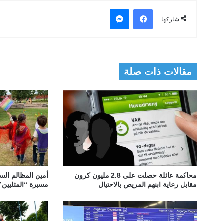
فيسبوك
ماسنجر
شاركها
مقالات ذات صلة
محاكمة عائلة حصلت على 2.8 مليون كرون
أمين المظالم ال
مقابل رعاية ابنهم المريض بالاحتيال
مسيرة “المثليين”