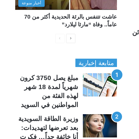
أخبار منوعة
عاشت تتنفس بالرئة الحديدية أكثر من 70
عاماً.. وفاة “مارثا ليلارد”
ئن
ا
ا
ل
ل
ص
ص
متابعة إخبارية
ف
ف
ح
ح
مبلغ يصل 3750 كرون
ة
ة
شهرياً لمدة 18 شهر
ا
ا
لهذه الفئة من
ل
ل
المواطنين في السويد
ت
س
ا
ا
وزيرة الطاقة السويدية
ل
ب
بعد تعرضها لتهديدات:
ي
ق
أنا خائفة جداً… فكرت