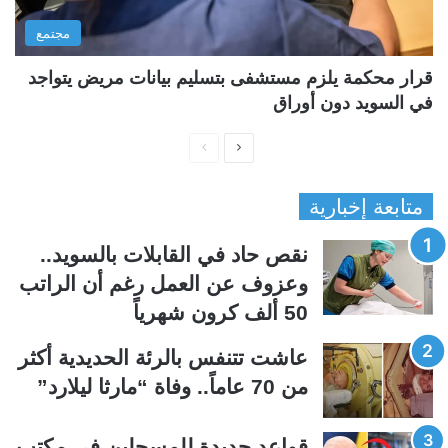
مجتمع
قرار محكمة يلزم مستشفى بتسليم بيانات مريض يتواجد
في السويد دون أوراق
ا
ا
ل
ل
متابعة إخبارية
ص
ص
ف
ف
نقص حاد في القابلات بالسويد..
ح
ح
وعزوف عن العمل رغم أن الراتب
ة
ة
50 ألف كرون شهرياً
ا
ا
ل
ل
عاشت تتنفس بالرئة الحديدية أكثر
ت
س
من 70 عاماً.. وفاة “مارثا ليلارد”
ا
ا
ل
ب
قواعد جديدة للمسجلين في مكتب