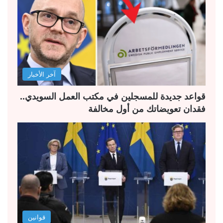
ا
ا
ل
ل
ت
س
ا
ا
ل
ب
آخر الأخبار
ي
ق
ة
ة
قواعد جديدة للمسجلين في مكتب العمل السويدي..
فقدان تعويضاتك من أول مخالفة
قوانين