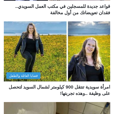
قواعد جديدة للمسجلين في مكتب العمل السويدي..
فقدان تعويضاتك من أول مخالفة
قضايا العائلة والطفل
امرأة سويدية تنتقل 900 كيلومتر لشمال السويد لتحصل
على وظيفة ..وهذه تجربتها!