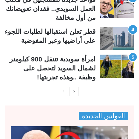
ي
ق
العمل السويدي.. فقدان تعويضاتك
ة
ة
من أول مخالفة
قطر تعلن استقبالها لطلبات اللجوء
على أراضيها وعبر المفوضية
امرأة سويدية تنتقل 900 كيلومتر
لشمال السويد لتحصل على
وظيفة ..وهذه تجربتها!
ا
ا
ل
ل
ص
ص
القوانين الجديدة
ف
ف
ح
ح
ة
ة