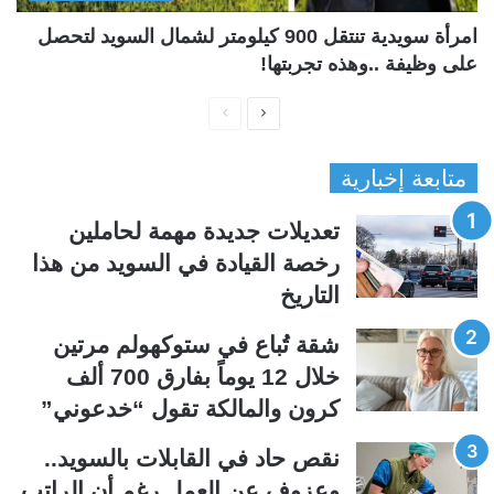
امرأة سويدية تنتقل 900 كيلومتر لشمال السويد لتحصل
على وظيفة ..وهذه تجربتها!
ا
ا
ل
ل
متابعة إخبارية
ص
ص
ف
ف
تعديلات جديدة مهمة لحاملين
ح
ح
رخصة القيادة في السويد من هذا
ة
ة
التاريخ
ا
ا
ل
ل
شقة تُباع في ستوكهولم مرتين
ت
س
خلال 12 يوماً بفارق 700 ألف
ا
ا
كرون والمالكة تقول “خدعوني”
ل
ب
ي
ق
نقص حاد في القابلات بالسويد..
ة
ة
وعزوف عن العمل رغم أن الراتب