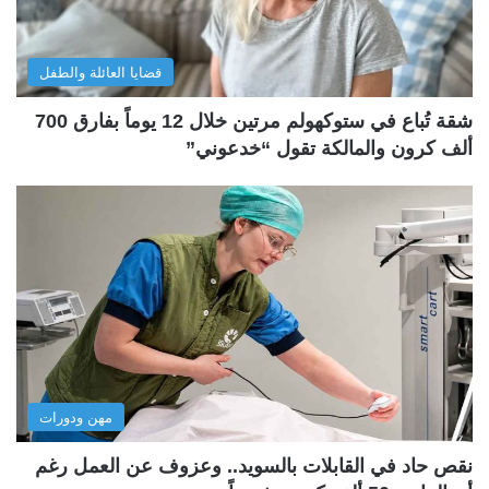
قضايا العائلة والطفل
شقة تُباع في ستوكهولم مرتين خلال 12 يوماً بفارق 700
ألف كرون والمالكة تقول “خدعوني”
مهن ودورات
نقص حاد في القابلات بالسويد.. وعزوف عن العمل رغم