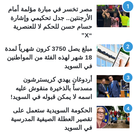
ح
ح
مصر تخسر في مبارة مؤلمة أمام
ة
ة
الأرجنتين.. جدل تحكيمي وإشارة
ا
ا
حسام حسن للحكم لا للعنصرية
ل
ل
“X”
ت
س
ا
ا
مبلغ يصل 3750 كرون شهرياً لمدة
ل
ب
18 شهر لهذه الفئة من المواطنين
ي
ق
في السويد
ة
ة
أردوغان يهدي كريسترشون
مسدساً بالذخيرة منقوش عليه
اسمه لا يمكن قبوله في السويد!
الحكومة السويدية ستعمل على
تقصير العطلة الصيفية المدرسیة
في السويد