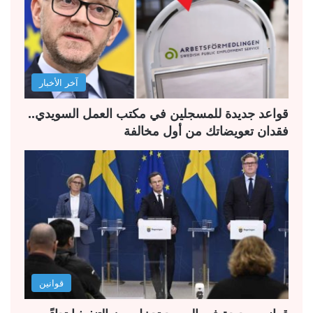
ل
ل
ت
س
ا
ا
ل
ب
آخر الأخبار
ي
ق
ة
ة
قواعد جديدة للمسجلين في مكتب العمل السويدي..
فقدان تعويضاتك من أول مخالفة
قوانين