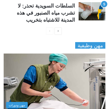
السلطات السويدية تحذر: لا
تشرب مياه الصنبور في هذه
المدينة للاشتباه بتخريب
ا
ا
ل
ل
مهن وظيفية
ص
ص
ف
ف
ح
ح
ة
ة
ا
ا
ل
ل
ت
س
ا
ا
ل
ب
مهن ودورات
ي
ق