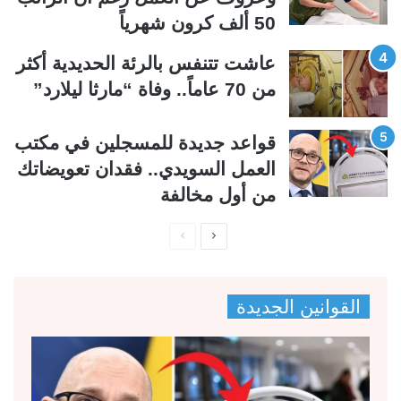
50 ألف كرون شهرياً
عاشت تتنفس بالرئة الحديدية أكثر
من 70 عاماً.. وفاة “مارثا ليلارد”
قواعد جديدة للمسجلين في مكتب
العمل السويدي.. فقدان تعويضاتك
من أول مخالفة
ا
ا
ل
ل
ص
ص
القوانين الجديدة
ف
ف
ح
ح
ة
ة
ا
ا