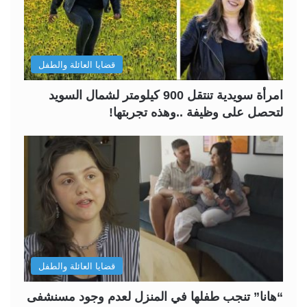
قضايا العائلة والطفل
امرأة سويدية تنتقل 900 كيلومتر لشمال السويد
لتحصل على وظيفة ..وهذه تجربتها!
قضايا العائلة والطفل
“هانا” تنجب طفلها في المنزل لعدم وجود مسنشفى