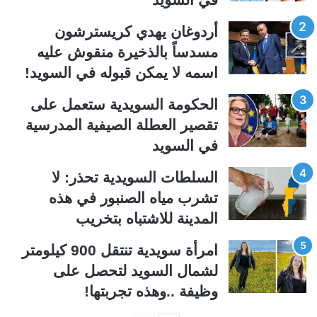
ل
ل
ت
س
أردوغان يهدي كريسترشون
ا
ا
مسدساً بالذخيرة منقوش عليه
ل
ب
اسمه لا يمكن قبوله في السويد!
ي
ق
الحكومة السويدية ستعمل على
ة
ة
تقصير العطلة الصيفية المدرسیة
في السويد
السلطات السويدية تحذر: لا
تشرب مياه الصنبور في هذه
المدينة للاشتباه بتخريب
امرأة سويدية تنتقل 900 كيلومتر
لشمال السويد لتحصل على
وظيفة ..وهذه تجربتها!