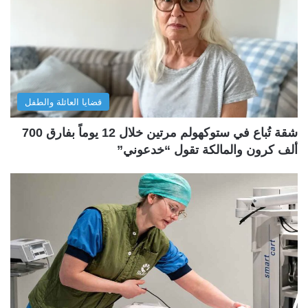
قضايا العائلة والطفل
شقة تُباع في ستوكهولم مرتين خلال 12 يوماً بفارق 700
ألف كرون والمالكة تقول “خدعوني”