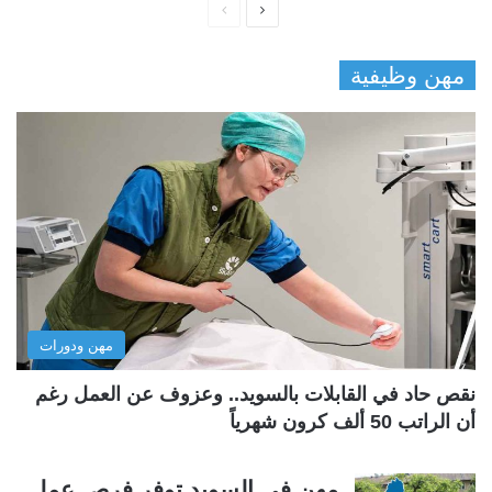
ا
ا
ل
ل
مهن وظيفية
ص
ص
ف
ف
ح
ح
ة
ة
ا
ا
ل
ل
ت
س
ا
ا
ل
ب
مهن ودورات
ي
ق
ة
ة
نقص حاد في القابلات بالسويد.. وعزوف عن العمل رغم
أن الراتب 50 ألف كرون شهرياً
مهن في السويد توفر فرص عمل