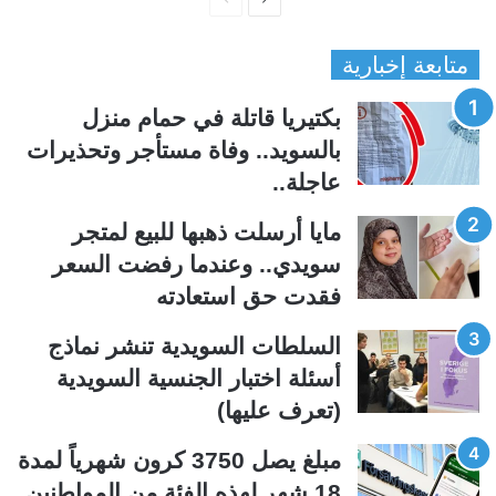
ل
ل
متابعة إخبارية
ص
ص
ف
ف
بكتيريا قاتلة في حمام منزل
ح
ح
بالسويد.. وفاة مستأجر وتحذيرات
ة
ة
عاجلة..
ا
ا
ل
ل
مايا أرسلت ذهبها للبيع لمتجر
ت
س
سويدي.. وعندما رفضت السعر
ا
ا
فقدت حق استعادته
ل
ب
ي
ق
السلطات السويدية تنشر نماذج
ة
ة
أسئلة اختبار الجنسية السويدية
(تعرف عليها)
مبلغ يصل 3750 كرون شهرياً لمدة
18 شهر لهذه الفئة من المواطنين