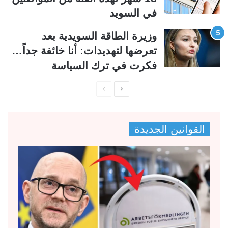
في السويد
وزيرة الطاقة السويدية بعد
تعرضها لتهديدات: أنا خائفة جداً…
فكرت في ترك السياسة
ا
ا
ل
ل
ص
ص
القوانين الجديدة
ف
ف
ح
ح
ة
ة
ا
ا
ل
ل
ت
س
ا
ا