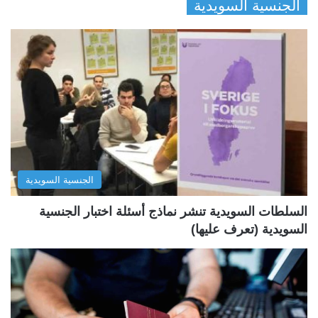
الجنسية السويدية
ص
ص
ف
ف
ح
ح
ة
ة
ا
ا
ل
ل
ت
س
ا
ا
ل
ب
الجنسية السويدية
ي
ق
ة
ة
السلطات السويدية تنشر نماذج أسئلة اختبار الجنسية
السويدية (تعرف عليها)