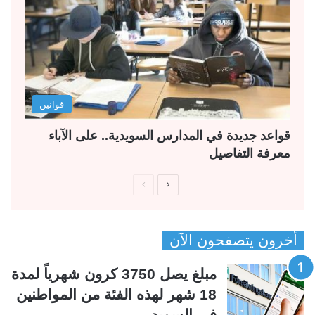
قوانين
قواعد جديدة في المدارس السويدية.. على الآباء
معرفة التفاصيل
ا
ا
ل
ل
ص
ص
أخرون يتصفحون الآن
ف
ف
ح
ح
مبلغ يصل 3750 كرون شهرياً لمدة
ة
ة
18 شهر لهذه الفئة من المواطنين
ا
ا
في السويد