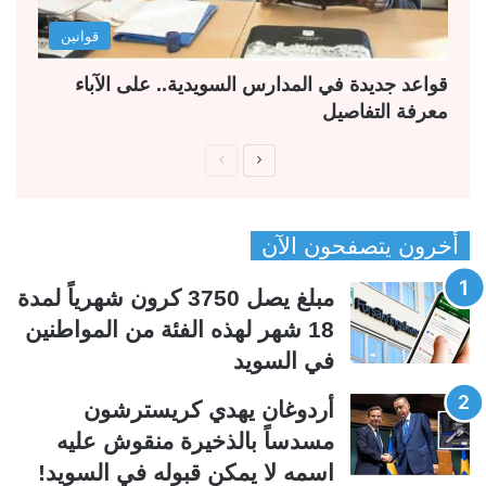
قوانين
قواعد جديدة في المدارس السويدية.. على الآباء
معرفة التفاصيل
ا
ا
ل
ل
ص
ص
أخرون يتصفحون الآن
ف
ف
ح
ح
مبلغ يصل 3750 كرون شهرياً لمدة
ة
ة
18 شهر لهذه الفئة من المواطنين
ا
ا
في السويد
ل
ل
ت
س
أردوغان يهدي كريسترشون
ا
ا
مسدساً بالذخيرة منقوش عليه
ل
ب
اسمه لا يمكن قبوله في السويد!