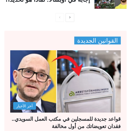
ا
ا
ل
ل
ص
ص
القوانين الجديدة
ف
ف
ح
ح
ة
ة
ا
ا
ل
ل
ت
س
ا
ا
ل
ب
آخر الأخبار
ي
ق
ة
ة
قواعد جديدة للمسجلين في مكتب العمل السويدي..
فقدان تعويضاتك من أول مخالفة