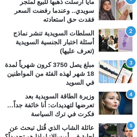
مايا أرسلت ذهبها للبيع لمتجر
ح
ح
سويدي.. وعندما رفضت السعر
ة
ة
فقدت حق استعادته
ا
ا
ل
ل
السلطات السويدية تنشر نماذج
ت
س
أسئلة اختبار الجنسية السويدية
ا
ا
(تعرف عليها)
ل
ب
ي
ق
مبلغ يصل 3750 كرون شهرياً لمدة
ة
ة
18 شهر لهذه الفئة من المواطنين
في السويد
وزيرة الطاقة السويدية بعد
تعرضها لتهديدات: أنا خائفة جداً…
فكرت في ترك السياسة
عائلة الشاب الذي قُتل تبحث عن
إجابة في أوبسالا: لماذا هو تحديداً؟