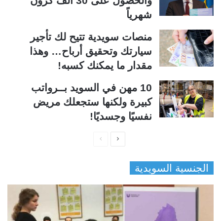
والحصول على 30 ألف كرون
شهرياً
منصات سويدية تتيح لك تأجير
سيارتك وتحقيق أرباح… وهذا
مقدار ما يمكنك كسبه!
10 مهن في السويد بــرواتب
كبيرة ولكنها ستجعلك مريض
نفسيًا وجسديًا!
ا
ا
ل
ل
الجنسية السويدية
ص
ص
ف
ف
ح
ح
ة
ة