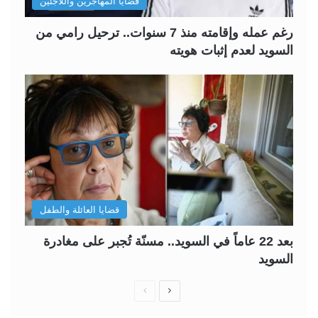
قضايا المهاجرين واللاجئين
رغم عمله وإقامته منذ 7 سنوات.. ترحيل رامي من
السويد لعدم إثبات هويته
قضايا العائلة والطفل
بعد 22 عاماً في السويد.. مسنّة تُجبر على مغادرة
السويد
ا
ا
ل
ل