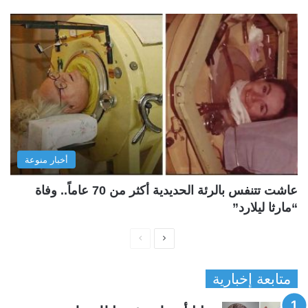
أخبار منوعة
عاشت تتنفس بالرئة الحديدية أكثر من 70 عاماً.. وفاة
“مارثا ليلارد”
ا
ا
ل
ل
متابعة إخبارية
ص
ص
ف
ف