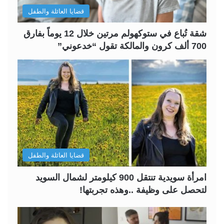
ل
ب
قضايا العائلة والطفل
ي
ق
ة
ة
شقة تُباع في ستوكهولم مرتين خلال 12 يوماً بفارق
700 ألف كرون والمالكة تقول “خدعوني”
قضايا العائلة والطفل
امرأة سويدية تنتقل 900 كيلومتر لشمال السويد
لتحصل على وظيفة ..وهذه تجربتها!