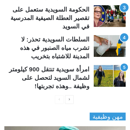
ي
ق
الحكومة السويدية ستعمل على
ة
ة
تقصير العطلة الصيفية المدرسیة
في السويد
السلطات السويدية تحذر: لا
تشرب مياه الصنبور في هذه
المدينة للاشتباه بتخريب
امرأة سويدية تنتقل 900 كيلومتر
لشمال السويد لتحصل على
وظيفة ..وهذه تجربتها!
ا
ا
ل
ل
مهن وظيفية
ص
ص
ف
ف