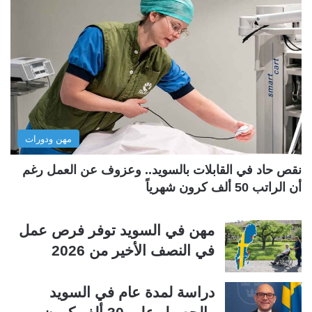
ح
ح
ة
ة
ا
ا
ل
ل
ت
س
ا
ا
ل
ب
مهن ودورات
ي
ق
ة
ة
نقص حاد في القابلات بالسويد.. وعزوف عن العمل رغم
أن الراتب 50 ألف كرون شهرياً
مهن في السويد توفر فرص عمل
في النصف الأخير من 2026
دراسة لمدة عام في السويد