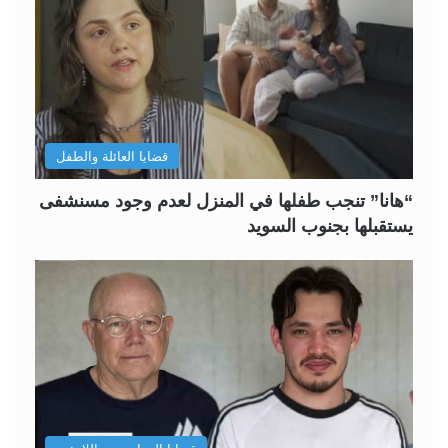
قضايا العائلة والطفل
“هانا” تنجب طفلها في المنزل لعدم وجود مسنشفى
يستقبلها بجنوب السويد