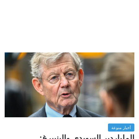
أخبار منوعة
الملياردير السويدي والينبيرغ: