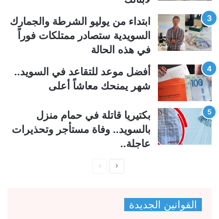
ل
ب
ي
ق
ابتداء من يوليو الشرطة والجمارك
ة
ة
السويدية ستصادر ممتلكات فوراً
في هذه الحالة
أفضل موعد للتقاعد في السويد..
شهر يمنحك معاشاً أعلى
بكتيريا قاتلة في حمام منزل
بالسويد.. وفاة مستأجر وتحذيرات
عاجلة..
ا
ا
ل
ل
ص
ص
القوانين الجديدة
ف
ف