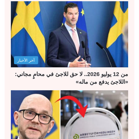
ح
ح
ة
ة
ا
ا
ل
ل
ت
س
ا
ا
ل
ب
آخر الأخبار
ي
ق
ة
ة
من 12 يوليو 2026.. لا حق للاجئ في محامٍ مجاني:
«اللاجئ يدفع من ماله»