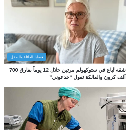
قضايا العائلة والطفل
شقة تُباع في ستوكهولم مرتين خلال 12 يوماً بفارق 700
ألف كرون والمالكة تقول “خدعوني”