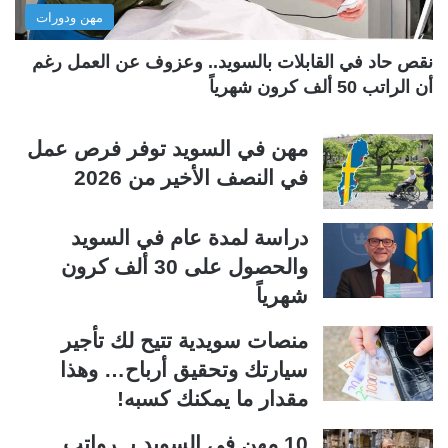
مهن ودورات
ي
ق
ة
ة
نقص حاد في القابلات بالسويد.. وعزوف عن العمل رغم
أن الراتب 50 ألف كرون شهرياً
مهن في السويد توفر فرص عمل
في النصف الأخير من 2026
دراسة لمدة عام في السويد
والحصول على 30 ألف كرون
شهرياً
منصات سويدية تتيح لك تأجير
سيارتك وتحقيق أرباح… وهذا
مقدار ما يمكنك كسبه!
10 مهن في السويد بــرواتب