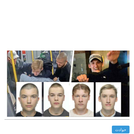
حوادث