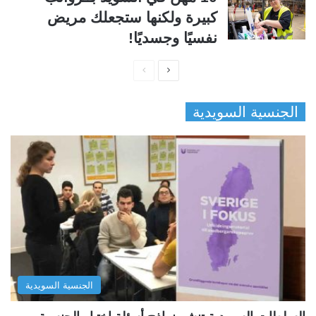
كبيرة ولكنها ستجعلك مريض
نفسيًا وجسديًا!
ا
ا
ل
ل
الجنسية السويدية
ص
ص
ف
ف
ح
ح
ة
ة
ا
ا
ل
ل
ت
س
ا
ا
ل
ب
الجنسية السويدية
ي
ق
ة
ة