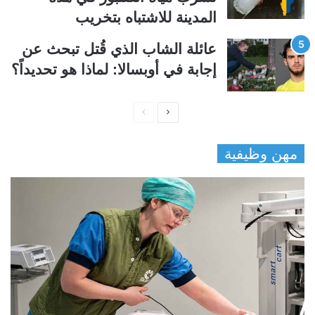
المدينة للاشتباه بتخريب
عائلة الشاب الذي قُتل تبحث عن
إجابة في أوبسالا: لماذا هو تحديداً؟
ا
ا
ل
ل
مهن وظيفية
ص
ص
ف
ف
ح
ح
ة
ة
ا
ا
ل
ل
ت
س
ا
ا
ل
ب