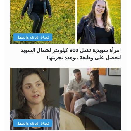
قضايا العائلة والطفل
امرأة سويدية تنتقل 900 كيلومتر لشمال السويد
لتحصل على وظيفة ..وهذه تجربتها!
قضايا العائلة والطفل