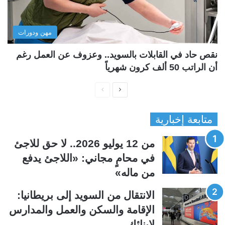
مهن ودورات
نقص حاد في القابلات بالسويد.. وعزوف عن العمل رغم
أن الراتب 50 ألف كرون شهرياً
ا
ا
ل
ل
متابعة إخبارية
ص
ص
ف
ف
من 12 يوليو 2026.. لا حق للاجئ
ح
ح
في محامٍ مجاني: «اللاجئ يدفع
ة
ة
من ماله»
ا
ا
ل
ل
الانتقال من السويد إلى بريطانيا:
ت
س
الإقامة والسكن والعمل والمدارس
ا
ا
لابنائك