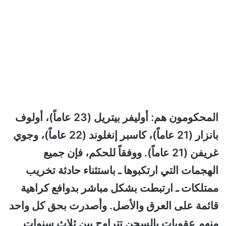
المحكومون هم: أوليفر بيتريل (23 عاماً)، أولوف
بانزار (21 عاماً)، كاسبر إنغلوند (22 عاماً)، وجوي
غريفن (21 عاماً). ووفقاً للحكم، فإن جميع
الهجمات التي ارتكبوها ـ باستثناء حادثة تخريب
ممتلكات ـ ارتبطت بشكل مباشر بدوافع كراهية
قائمة على العرق والأصل. وأصدرت بحق كل واحد
منهم عقوبات بالسجن تتراوح بين ثلاث سنوات