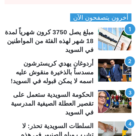
ل
ل
ص
ص
أخرون يتصفحون الآن
ف
ف
ح
ح
مبلغ يصل 3750 كرون شهرياً لمدة
ة
ة
18 شهر لهذه الفئة من المواطنين
ا
ا
في السويد
ل
ل
ت
س
أردوغان يهدي كريسترشون
ا
ا
مسدساً بالذخيرة منقوش عليه
ل
ب
اسمه لا يمكن قبوله في السويد!
ي
ق
الحكومة السويدية ستعمل على
ة
ة
تقصير العطلة الصيفية المدرسیة
في السويد
السلطات السويدية تحذر: لا
تشرب مياه الصنبور في هذه