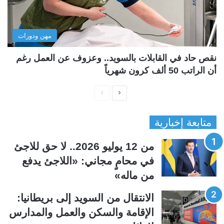
مهن ودورات
نقص حاد في القابلات بالسويد.. وعزوف عن العمل رغم
أن الراتب 50 ألف كرون شهرياً
ا
ا
ل
ل
متابعة إخبارية
ص
ص
ف
ف
من 12 يوليو 2026.. لا حق للاجئ
ح
ح
في محامٍ مجاني: «اللاجئ يدفع
ة
ة
من ماله»
ا
ا
ل
ل
الانتقال من السويد إلى بريطانيا:
ت
س
الإقامة والسكن والعمل والمدارس
ا
ا