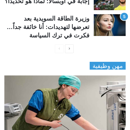
إجابة في أوبسالا: لماذا هو تحديداً؟
وزيرة الطاقة السويدية بعد
تعرضها لتهديدات: أنا خائفة جداً…
فكرت في ترك السياسة
ا
ا
ل
ل
مهن وظيفية
ص
ص
ف
ف
ح
ح
ة
ة
ا
ا
ل
ل
ت
س
ا
ا
ل
ب