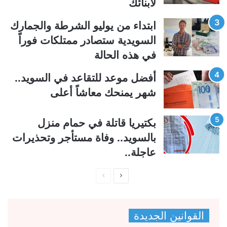
لابنائك
ل
ب
ي
ق
ابتداء من يوليو الشرطة والجمارك
ة
ة
السويدية ستصادر ممتلكات فوراً
في هذه الحالة
أفضل موعد للتقاعد في السويد..
شهر يمنحك معاشاً أعلى
بكتيريا قاتلة في حمام منزل
بالسويد.. وفاة مستأجر وتحذيرات
عاجلة..
ا
ا
ل
ل
ص
ص
القوانين الجديدة
ف
ف