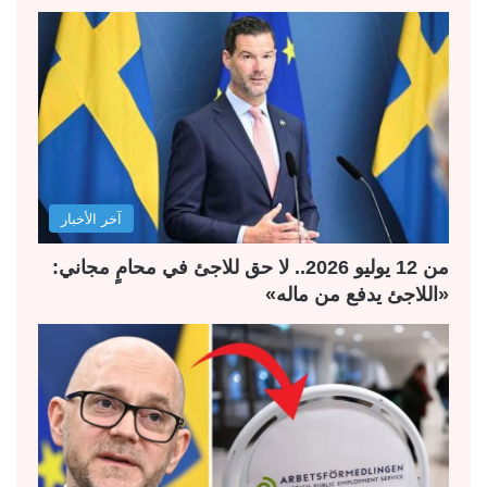
ح
ح
ة
ة
ا
ا
ل
ل
ت
س
ا
ا
ل
ب
آخر الأخبار
ي
ق
ة
ة
من 12 يوليو 2026.. لا حق للاجئ في محامٍ مجاني:
«اللاجئ يدفع من ماله»