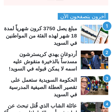
ل
ل
ص
ص
أخرون يتصفحون الآن
ف
ف
ح
ح
مبلغ يصل 3750 كرون شهرياً لمدة
ة
ة
18 شهر لهذه الفئة من المواطنين
ا
ا
في السويد
ل
ل
ت
س
أردوغان يهدي كريسترشون
ا
ا
مسدساً بالذخيرة منقوش عليه
ل
ب
اسمه لا يمكن قبوله في السويد!
ي
ق
الحكومة السويدية ستعمل على
ة
ة
تقصير العطلة الصيفية المدرسیة
في السويد
عائلة الشاب الذي قُتل تبحث عن