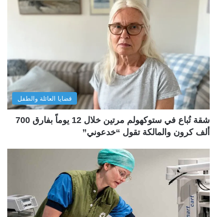
قضايا العائلة والطفل
شقة تُباع في ستوكهولم مرتين خلال 12 يوماً بفارق 700
ألف كرون والمالكة تقول “خدعوني”