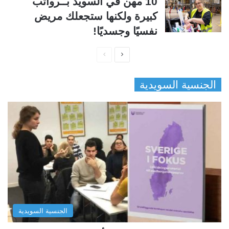
10 مهن في السويد بــرواتب
كبيرة ولكنها ستجعلك مريض
نفسيًا وجسديًا!
ا
ا
ل
ل
الجنسية السويدية
ص
ص
ف
ف
ح
ح
ة
ة
ا
ا
ل
ل
ت
س
ا
ا
ل
ب
الجنسية السويدية
ي
ق
ة
ة