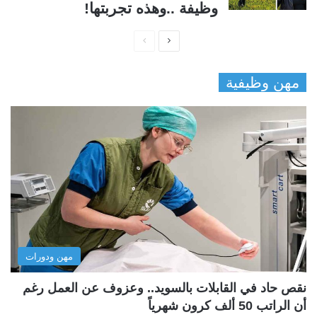
وظيفة ..وهذه تجربتها!
ا
ا
ل
ل
مهن وظيفية
ص
ص
ف
ف
ح
ح
ة
ة
ا
ا
ل
ل
ت
س
ا
ا
ل
ب
مهن ودورات
ي
ق
ة
ة
نقص حاد في القابلات بالسويد.. وعزوف عن العمل رغم
أن الراتب 50 ألف كرون شهرياً