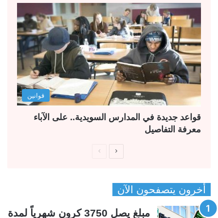
قوانين
قواعد جديدة في المدارس السويدية.. على الآباء
معرفة التفاصيل
ا
ا
ل
ل
ص
ص
أخرون يتصفحون الآن
ف
ف
ح
ح
مبلغ يصل 3750 كرون شهرياً لمدة