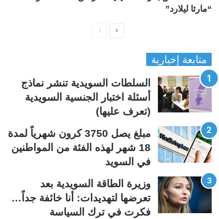
“مارثا ليلارد”
ا
ا
ل
ل
متابعة إخبارية
ص
ص
ف
ف
السلطات السويدية تنشر نماذج
ح
ح
أسئلة اختبار الجنسية السويدية
ة
ة
(تعرف عليها)
ا
ا
ل
ل
مبلغ يصل 3750 كرون شهرياً لمدة
ت
س
18 شهر لهذه الفئة من المواطنين
ا
ا
في السويد
ل
ب
ي
ق
وزيرة الطاقة السويدية بعد
ة
ة
تعرضها لتهديدات: أنا خائفة جداً…
فكرت في ترك السياسة