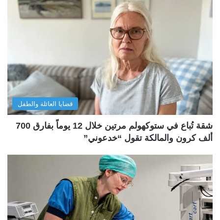
قضايا العائلة والطفل
شقة تُباع في ستوكهولم مرتين خلال 12 يوماً بفارق 700
ألف كرون والمالكة تقول “خدعوني”