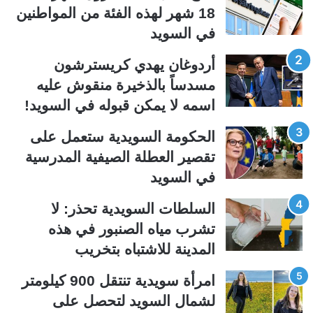
ة
ة
18 شهر لهذه الفئة من المواطنين
ا
ا
في السويد
ل
ل
ت
س
أردوغان يهدي كريسترشون
ا
ا
مسدساً بالذخيرة منقوش عليه
ل
ب
اسمه لا يمكن قبوله في السويد!
ي
ق
الحكومة السويدية ستعمل على
ة
ة
تقصير العطلة الصيفية المدرسیة
في السويد
السلطات السويدية تحذر: لا
تشرب مياه الصنبور في هذه
المدينة للاشتباه بتخريب
امرأة سويدية تنتقل 900 كيلومتر
لشمال السويد لتحصل على