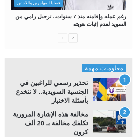
قضايا المهاجرين واللاجئين
رغم عمله وإقامته منذ 7 سنوات.. ترحيل رامي من
السويد لعدم إثبات هويته
ا
ا
ل
ل
ص
ص
ف
ف
معلومات مهمة
ح
ح
ة
ة
تحذير رسمي للراغبين في
ا
ا
الجنسية السويدية.. لا تنخدع
ل
ل
بأسئلة الاختبار
ت
س
مخالفة هذه الإشارة المرورية
ا
ا
تكلفك مخالفة بـ 20 ألف
ل
ب
كرون
ي
ق