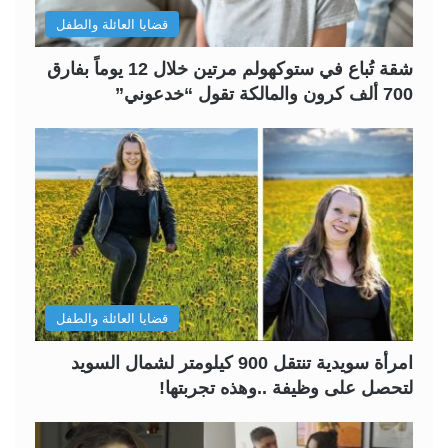
قضايا العائلة والطفل
شقة تُباع في ستوكهولم مرتين خلال 12 يوماً بفارق
700 ألف كرون والمالكة تقول “خدعوني”
قضايا العائلة والطفل
امرأة سويدية تنتقل 900 كيلومتر لشمال السويد
لتحصل على وظيفة ..وهذه تجربتها!