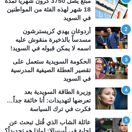
مبلغ يصل 3750 كرون شهرياً لمدة
ة
ة
18 شهر لهذه الفئة من المواطنين
ا
ا
في السويد
ل
ل
ت
س
أردوغان يهدي كريسترشون
ا
ا
مسدساً بالذخيرة منقوش عليه
ل
ب
اسمه لا يمكن قبوله في السويد!
ي
ق
الحكومة السويدية ستعمل على
ة
ة
تقصير العطلة الصيفية المدرسیة
في السويد
وزيرة الطاقة السويدية بعد
تعرضها لتهديدات: أنا خائفة جداً…
فكرت في ترك السياسة
عائلة الشاب الذي قُتل تبحث عن
إجابة في أوبسالا: لماذا هو تحديداً؟