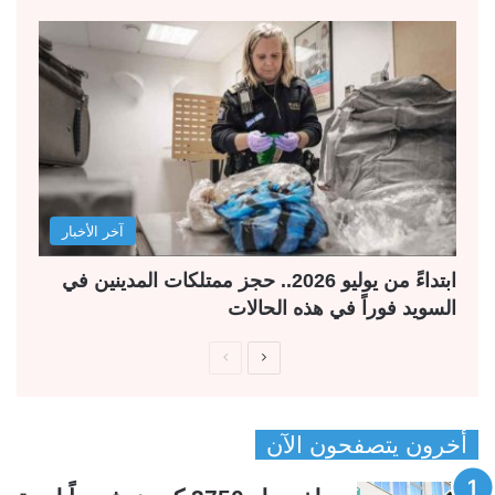
آخر الأخبار
ابتداءً من يوليو 2026.. حجز ممتلكات المدينين في
السويد فوراً في هذه الحالات
ا
ا
ل
ل
ص
ص
أخرون يتصفحون الآن
ف
ف
ح
ح