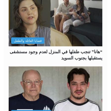
قضايا العائلة والطفل
“هانا” تنجب طفلها في المنزل لعدم وجود مسنشفى
يستقبلها بجنوب السويد