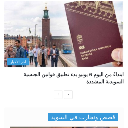
آخر الأخبار
ابتداءً من اليوم 6 يونيو بدء تطبيق قوانين الجنسية
السويدية المشددة
ا
ا
ل
ل
ص
ص
قصص وتجارب في السويد
ف
ف
ح
ح