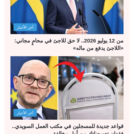
ت
س
ا
ا
ل
ب
آخر الأخبار
ي
ق
ة
ة
من 12 يوليو 2026.. لا حق للاجئ في محامٍ مجاني:
«اللاجئ يدفع من ماله»
آخر الأخبار
قواعد جديدة للمسجلين في مكتب العمل السويدي..
فقدان تعويضاتك من أول مخالفة