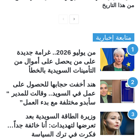
من هذا التاريخ
ا
ا
ل
ل
متابعة إخبارية
ص
ص
ف
ف
من يوليو 2026.. غرامة جديدة
ح
ح
على من يحصل على أموال من
ة
ة
التأمينات السويدية بالخطأ
ا
ا
ل
ل
هند أخفت حجابها للحصول على
ت
س
عمل في السويد.. وقالت للمدير “
ا
ا
سأبدو مختلفة مع بدء العمل”
ل
ب
ي
ق
وزيرة الطاقة السويدية بعد
ة
ة
تعرضها لتهديدات: أنا خائفة جداً…
فكرت في ترك السياسة