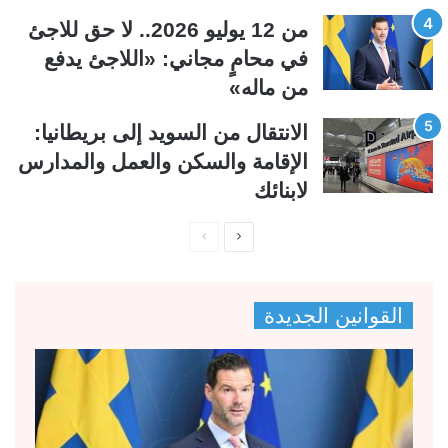
من 12 يوليو 2026.. لا حق للاجئ
في محامٍ مجاني: «اللاجئ يدفع
من ماله»
الانتقال من السويد إلى بريطانيا:
الإقامة والسكن والعمل والمدارس
لابنائك
ا
ا
ل
ل
ص
ص
القوانين الجديدة
ف
ف
ح
ح
ة
ة
ا
ا
ل
ل