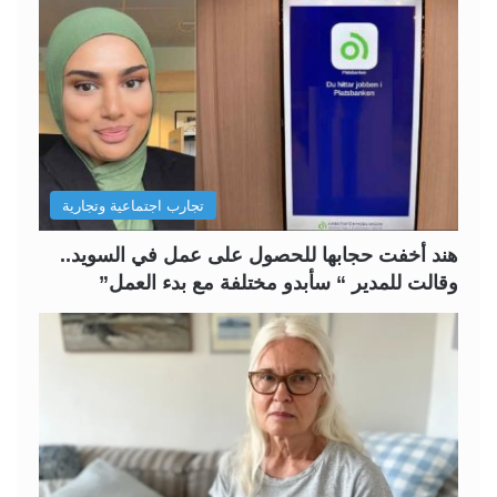
ة
ة
ا
ا
ل
ل
ت
س
ا
ا
ل
ب
تجارب اجتماعية وتجارية
ي
ق
ة
ة
هند أخفت حجابها للحصول على عمل في السويد..
وقالت للمدير “ سأبدو مختلفة مع بدء العمل”