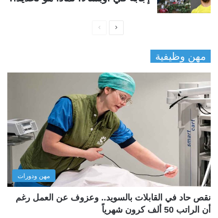
ا
ا
ل
ل
مهن وظيفية
ص
ص
ف
ف
ح
ح
ة
ة
ا
ا
ل
ل
ت
س
ا
ا
ل
ب
مهن ودورات
ي
ق
ة
ة
نقص حاد في القابلات بالسويد.. وعزوف عن العمل رغم
أن الراتب 50 ألف كرون شهرياً