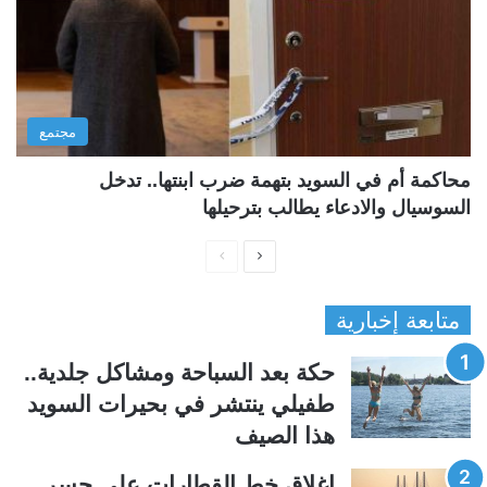
مجتمع
محاكمة أم في السويد بتهمة ضرب ابنتها.. تدخل
السوسيال والادعاء يطالب بترحيلها
ا
ا
ل
ل
متابعة إخبارية
ص
ص
ف
ف
حكة بعد السباحة ومشاكل جلدية..
ح
ح
طفيلي ينتشر في بحيرات السويد
ة
ة
هذا الصيف
ا
ا
ل
ل
إغلاق خط القطارات على جسر