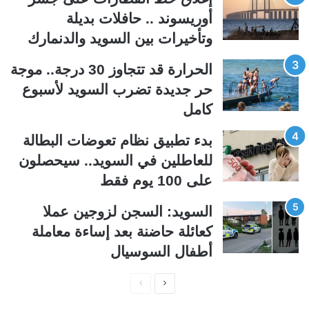
ت
س
أوريسوند .. حافلات بديلة
ا
ا
وتأخيرات بين السويد والدنمارك
ل
ب
ي
ق
الحرارة قد تتجاوز 30 درجة.. موجة
ة
ة
حر جديدة تضرب السويد لأسبوع
كامل
بدء تطبيق نظام تعوضات البطالة
للعاطلين في السويد.. سيحصلون
على 100 يوم فقط
السويد: السجن لزوجين عملا
كعائلة حاضنة بعد إساءة معاملة
أطفال السوسيال
ا
ا
ل
ل