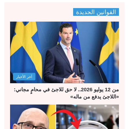
ص
ص
القوانين الجديدة
ف
ف
ح
ح
ة
ة
ا
ا
ل
ل
ت
س
ا
ا
ل
ب
آخر الأخبار
ي
ق
ة
ة
من 12 يوليو 2026.. لا حق للاجئ في محامٍ مجاني:
«اللاجئ يدفع من ماله»