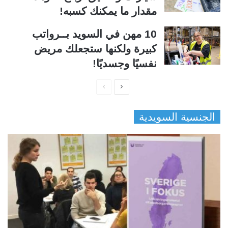
مقدار ما يمكنك كسبه!
10 مهن في السويد بــرواتب
كبيرة ولكنها ستجعلك مريض
نفسيًا وجسديًا!
ا
ا
ل
ل
الجنسية السويدية
ص
ص
ف
ف
ح
ح
ة
ة
ا
ا
ل
ل
ت
س
ا
ا