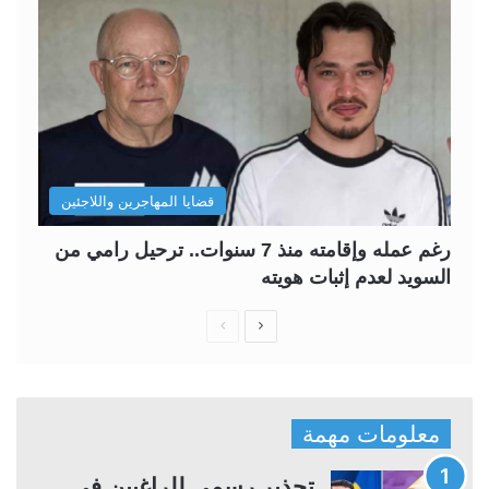
قضايا المهاجرين واللاجئين
رغم عمله وإقامته منذ 7 سنوات.. ترحيل رامي من
السويد لعدم إثبات هويته
ا
ا
ل
ل
ص
ص
ف
ف
معلومات مهمة
ح
ح
ة
ة
تحذير رسمي للراغبين في