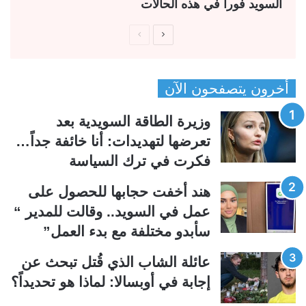
السويد فوراً في هذه الحالات
ا
ا
ل
ل
ص
ص
أخرون يتصفحون الآن
ف
ف
ح
ح
وزيرة الطاقة السويدية بعد
ة
ة
تعرضها لتهديدات: أنا خائفة جداً…
ا
ا
فكرت في ترك السياسة
ل
ل
ت
س
هند أخفت حجابها للحصول على
ا
ا
عمل في السويد.. وقالت للمدير “
ل
ب
سأبدو مختلفة مع بدء العمل”
ي
ق
عائلة الشاب الذي قُتل تبحث عن
ة
ة
إجابة في أوبسالا: لماذا هو تحديداً؟