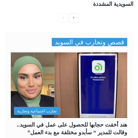
السويدية المشددة
ا
ا
ل
ل
ص
ص
قصص وتجارب في السويد
ف
ف
ح
ح
ة
ة
ا
ا
ل
ل
ت
س
ا
ا
ل
ب
تجارب اجتماعية وتجارية
ي
ق
ة
ة
هند أخفت حجابها للحصول على عمل في السويد..
وقالت للمدير “ سأبدو مختلفة مع بدء العمل”