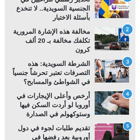
ا
ا
الجنسية السويدية.. لا تنخدع
ل
ل
بأسئلة الاختبار
ت
س
مخالفة هذه الإشارة المرورية
ا
ا
تكلفك مخالفة بـ 20 ألف
ل
ب
كرون
ي
ق
ة
ة
الشرطة السويدية: هذه
التصرفات تعتبر تحرشاً جنسياً
في الشواطئ والمسابح؟
أرخص وأعلى الإيجارات في
أوروبا لو أردت السكن فيها
وستوكهولم في الصدارة
تقديم طلبات لجوء في دول
أوروبية بعد رفضها في