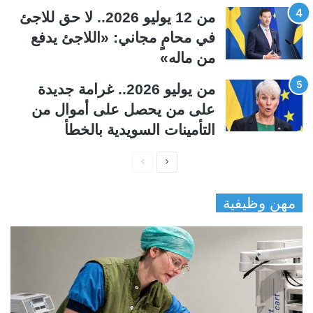
من 12 يوليو 2026.. لا حق للاجئ
في محامٍ مجاني: «اللاجئ يدفع
من ماله»
من يوليو 2026.. غرامة جديدة
على من يحصل على أموال من
التأمينات السويدية بالخطأ
ا
ا
ل
ل
مهن وظيفية
ص
ص
ف
ف
ح
ح
ة
ة
ا
ا
ل
ل