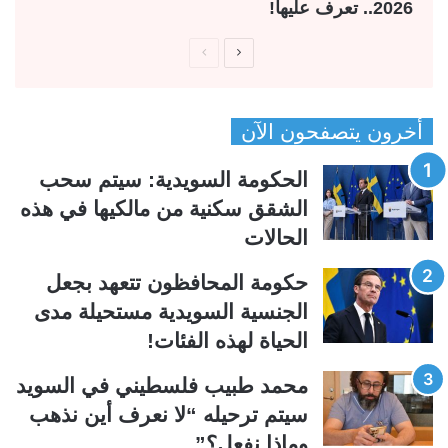
2026.. تعرف عليها!
ا
ا
ل
ل
ص
ص
أخرون يتصفحون الآن
ف
ف
ح
ح
الحكومة السويدية: سيتم سحب
ة
ة
الشقق سكنية من مالكيها في هذه
ا
ا
الحالات
ل
ل
ت
س
حكومة المحافظون تتعهد بجعل
ا
ا
الجنسية السويدية مستحيلة مدى
ل
ب
الحياة لهذه الفئات!
ي
ق
محمد طبيب فلسطيني في السويد
ة
ة
سيتم ترحيله “لا نعرف أين نذهب
وماذا نفعل؟”