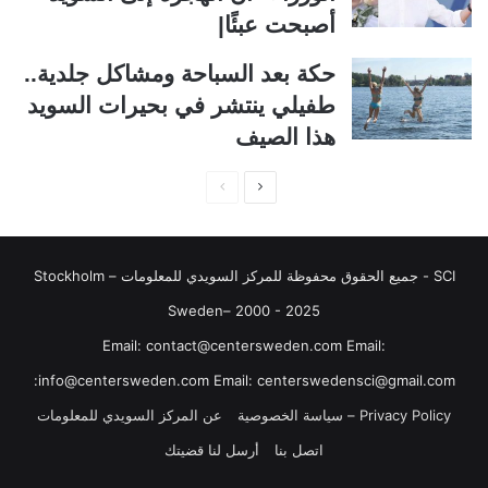
ل
ب
أصبحت عبئًا|
ي
ق
حكة بعد السباحة ومشاكل جلدية..
ة
ة
طفيلي ينتشر في بحيرات السويد
هذا الصيف
ا
ا
ل
ل
ص
ص
SCI - جميع الحقوق محفوظة للمركز السويدي للمعلومات Stockholm –
ف
ف
ح
ح
Sweden– 2000 - 2025
ة
ة
‏‎Email: contact@centersweden.com Email:
ا
ا
info@centersweden.com Email: centerswedensci@gmail.com:
ل
ل
Privacy Policy – سياسة الخصوصية
عن المركز السويدي للمعلومات
ت
س
اتصل بنا
أرسل لنا قضيتك
ا
ا