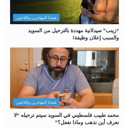
قضايا المهاجرين واللاجئين
“زينب” صيدلانية مهددة بالترحيل من السويد
والسبب إعلان وظيفة!
قضايا المهاجرين واللاجئين
محمد طبيب فلسطيني في السويد سيتم ترحيله “لا
نعرف أين نذهب وماذا نفعل؟”