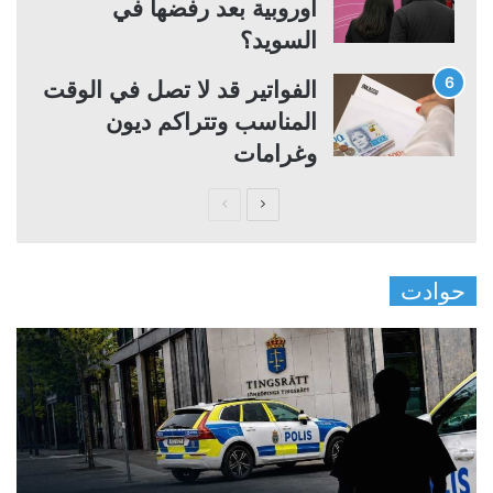
أوروبية بعد رفضها في
السويد؟
الفواتير قد لا تصل في الوقت
المناسب وتتراكم ديون
وغرامات
ا
ا
ل
ل
ص
ص
حوادت
ف
ف
ح
ح
ة
ة
ا
ا
ل
ل
ت
س
ا
ا