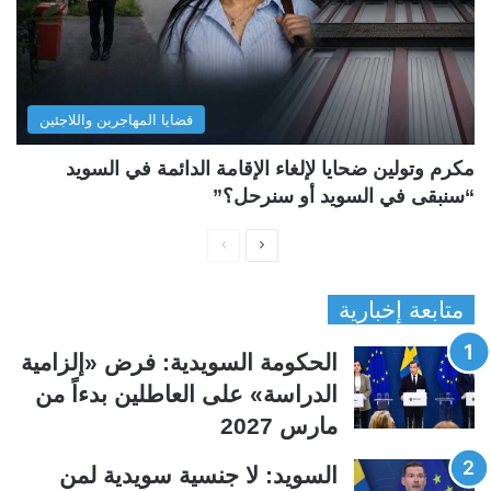
قضايا المهاجرين واللاجئين
مكرم وتولين ضحايا لإلغاء الإقامة الدائمة في السويد
“سنبقى في السويد أو سنرحل؟”
ا
ا
ل
ل
متابعة إخبارية
ص
ص
ف
ف
الحكومة السويدية: فرض «إلزامية
ح
ح
الدراسة» على العاطلين بدءاً من
ة
ة
مارس 2027
ا
ا
ل
ل
السويد: لا جنسية سويدية لمن
ت
س