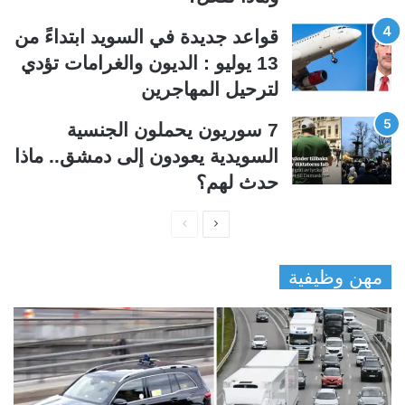
قواعد جديدة في السويد ابتداءً من
13 يوليو : الديون والغرامات تؤدي
لترحيل المهاجرين
7 سوريون يحملون الجنسية
السويدية يعودون إلى دمشق.. ماذا
حدث لهم؟
ا
ا
ل
ل
مهن وظيفية
ص
ص
ف
ف
ح
ح
ة
ة
ا
ا
ل
ل