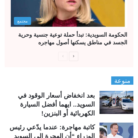
مجتمع
الحكومة السويدية: تبدأ حملة توعية جنسية وحرية
الجسد في مناطق يسكنها أصول مهاجره
ا
ا
ل
ل
ص
ص
منوعة
ف
ف
ح
ح
بعد انخفاض أسعار الوقود في
ة
ة
السويد.. ايهما أفضل السيارة
ا
ا
الكهربائية أو البنزين!
ل
ل
ت
س
كاتبة مهاجرة: عندما يدّعي رئيس
ا
ا
الوزراء “أن الهجرة إلى السويد