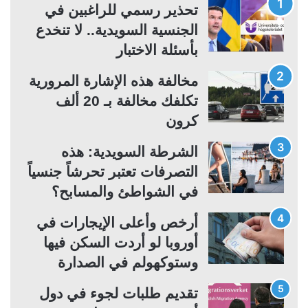
ة
ة
تحذير رسمي للراغبين في
ا
ا
الجنسية السويدية.. لا تنخدع
ل
ل
بأسئلة الاختبار
ت
س
مخالفة هذه الإشارة المرورية
ا
ا
تكلفك مخالفة بـ 20 ألف
ل
ب
كرون
ي
ق
ة
ة
الشرطة السويدية: هذه
التصرفات تعتبر تحرشاً جنسياً
في الشواطئ والمسابح؟
أرخص وأعلى الإيجارات في
أوروبا لو أردت السكن فيها
وستوكهولم في الصدارة
تقديم طلبات لجوء في دول