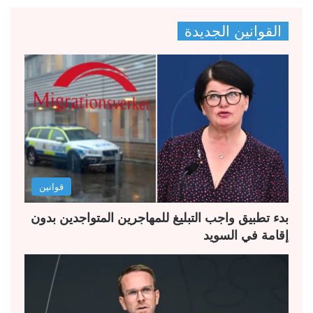
ص
ص
القوانين الجديدة
ف
ف
ح
ح
ة
ة
ا
ا
ل
ل
ت
س
ا
ا
ل
ب
قوانين
ي
ق
ة
ة
بدء تطبيق واجب التبليغ للمهاجرين المتواجدين بدون
إقامة في السويد