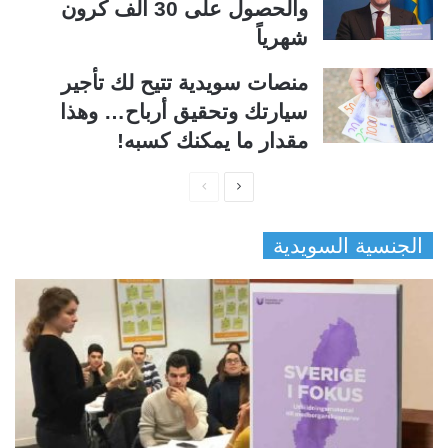
والحصول على 30 ألف كرون
شهرياً
منصات سويدية تتيح لك تأجير
سيارتك وتحقيق أرباح… وهذا
مقدار ما يمكنك كسبه!
ا
ا
ل
ل
الجنسية السويدية
ص
ص
ف
ف
ح
ح
ة
ة
ا
ا
ل
ل
ت
س
ا
ا