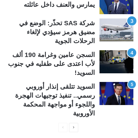
يمارس والعنف داخل عائلته
ا
ا
ل
ب
شركة SAS تحذّر: الوضع في
ي
ق
مضيق هرمز سيؤدي لإلغاء
ة
ة
الرحلات الجوية
السجن عامين وغرامة 190 ألف
لأب اعتدى على طفليه في جنوب
السويد!
السويد تتلقى إنذار أوروبي
رسمي.. تنفيذ توجيهات الهجرة
واللجوء أو مواجهة المحكمة
الأوروبية
ا
ا
ل
ل