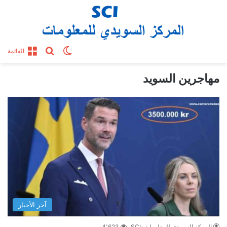
بحث عن
الوضع المظلم
القائمة
مهاجرين السويد
آخر الأخبار
المركز السويدي للمعلومات-SCI
4٬623