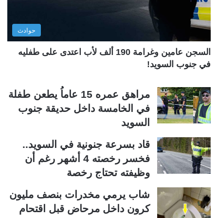
ل
ب
ي
ق
حوادث
ة
ة
السجن عامين وغرامة 190 ألف لأب اعتدى على طفليه
في جنوب السويد!
مراهق عمره 15 عاماُ يطعن طفلة
في الخامسة داخل حديقة جنوب
السويد
قاد بسرعة جنونية في السويد..
فخسر رخصته 4 أشهر رغم أن
وظيفته تحتاج رخصة
شاب يرمي مخدرات بنصف مليون
كرون داخل مرحاض قبل اقتحام