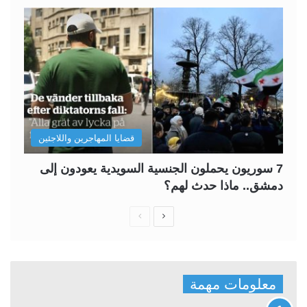
قضايا المهاجرين واللاجئين
7 سوريون يحملون الجنسية السويدية يعودون إلى
دمشق.. ماذا حدث لهم؟
ا
ا
ل
ل
ص
ص
ف
ف
معلومات مهمة
ح
ح