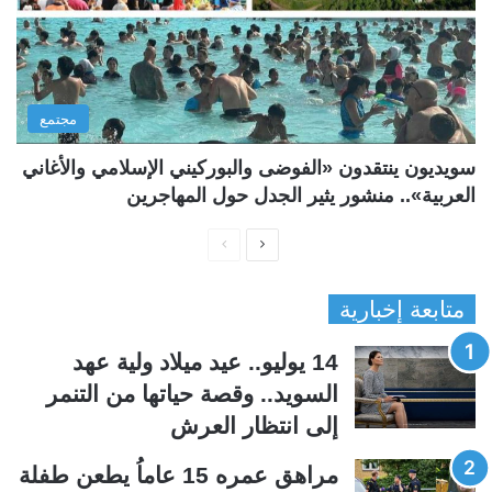
مجتمع
سويديون ينتقدون «الفوضى والبوركيني الإسلامي والأغاني
العربية».. منشور يثير الجدل حول المهاجرين
ا
ا
ل
ل
متابعة إخبارية
ص
ص
ف
ف
14 يوليو.. عيد ميلاد ولية عهد
ح
ح
السويد.. وقصة حياتها من التنمر
ة
ة
إلى انتظار العرش
ا
ا
ل
ل
مراهق عمره 15 عاماُ يطعن طفلة
ت
س