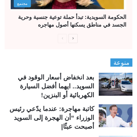
مجتمع
الحكومة السويدية: تبدأ حملة توعية جنسية وحرية
الجسد في مناطق يسكنها أصول مهاجره
ا
ا
ل
ل
ص
ص
منوعة
ف
ف
ح
ح
بعد انخفاض أسعار الوقود في
ة
ة
السويد.. ايهما أفضل السيارة
ا
ا
الكهربائية أو البنزين!
ل
ل
ت
س
كاتبة مهاجرة: عندما يدّعي رئيس
ا
ا
الوزراء “أن الهجرة إلى السويد
ل
ب
أصبحت عبئًا|
ي
ق