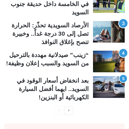
في الخامسة داخل حديقة جنوب
ا
ا
السويد
ل
ب
ي
ق
الأرصاد السويدية تحذّر: الحرارة
ة
ة
تصل إلى 30 درجة غداً.. وخبيرة
تنصح بإغلاق النوافذ
“زينب” صيدلانية مهددة بالترحيل
من السويد والسبب إعلان وظيفة!
بعد انخفاض أسعار الوقود في
السويد.. ايهما أفضل السيارة
الكهربائية أو البنزين!
ا
ا
ل
ل
ص
ص