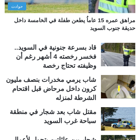
ي
ق
حوادث
ة
ة
مراهق عمره 15 عاماُ يطعن طفلة في الخامسة داخل
حديقة جنوب السويد
قاد بسرعة جنونية في السويد..
فخسر رخصته 4 أشهر رغم أن
وظيفته تحتاج رخصة
شاب يرمي مخدرات بنصف مليون
كرون داخل مرحاض قبل اقتحام
الشرطة لمنزله
مقتل شاب بعد شجار في منطقة
سباحة غرب السويد
شجار بين عائلتين يتحول لأعمال