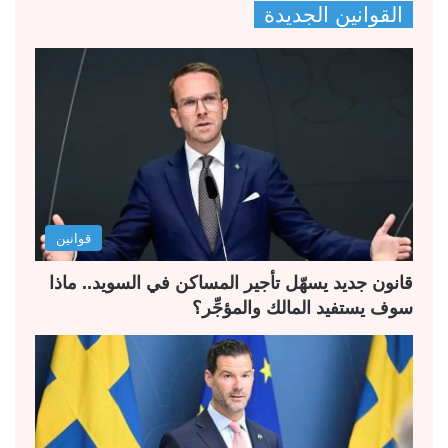
القوانين الجديدة
ف
ف
ح
ح
ة
ة
ا
ا
ل
ل
ت
س
ا
ا
ل
ب
قوانين
ي
ق
ة
ة
قانون جديد يسهّل تأجير المساكن في السويد.. ماذا
سوف يستفيد المالك والمؤجِّر؟