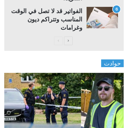
الفواتير قد لا تصل في الوقت
المناسب وتتراكم ديون
وغرامات
ا
ا
ل
ل
ص
ص
حوادت
ف
ف
ح
ح
ة
ة
ا
ا
ل
ل
ت
س
ا
ا
ل
ب