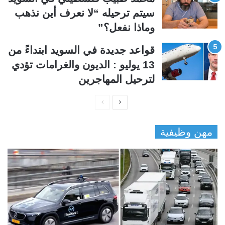
سيتم ترحيله “لا نعرف أين نذهب
وماذا نفعل؟”
قواعد جديدة في السويد ابتداءً من
13 يوليو : الديون والغرامات تؤدي
لترحيل المهاجرين
ا
ا
ل
ل
مهن وظيفية
ص
ص
ف
ف
ح
ح
ة
ة
ا
ا
ل
ل
ت
س