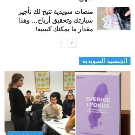
منصات سويدية تتيح لك تأجير
سيارتك وتحقيق أرباح… وهذا
مقدار ما يمكنك كسبه!
ا
ا
ل
ل
الجنسية السويدية
ص
ص
ف
ف
ح
ح
ة
ة
ا
ا
ل
ل
ت
س
ا
ا
ل
ب