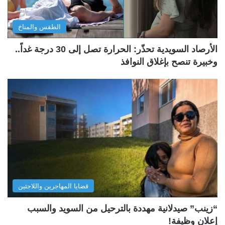
الطقس والمناخ
الأرصاد السويدية تحذّر: الحرارة تصل إلى 30 درجة غداً..
وخبيرة تنصح بإغلاق النوافذ
قضايا المهاجرين واللاجئين
“زينب” صيدلانية مهددة بالترحيل من السويد والسبب
إعلان وظيفة!