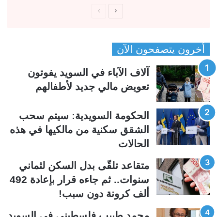
ا
ا
ل
ل
ص
ص
أخرون يتصفحون الآن
ف
ف
ح
ح
آلاف الآباء في السويد يفوتون
ة
ة
تعويض مالي جديد لأطفالهم
ا
ا
ل
ل
الحكومة السويدية: سيتم سحب
ت
س
الشقق سكنية من مالكيها في هذه
ا
ا
الحالات
ل
ب
ي
ق
متقاعد تلقّى بدل السكن لثماني
ة
ة
سنوات.. ثم جاءه قرار بإعادة 492
ألف كرونة دون سبب!
محمد طبيب فلسطيني في السويد