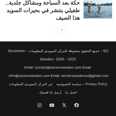
حكة بعد السباحة ومشاكل جلدية..
ة
ة
طفيلي ينتشر في بحيرات السويد
هذا الصيف
ا
ا
ل
ل
ص
ص
SCI - جميع الحقوق محفوظة للمركز السويدي للمعلومات Stockholm –
ف
ف
ح
ح
Sweden– 2000 - 2025
ة
ة
‏‎Email: contact@centersweden.com Email:
ا
ا
info@centersweden.com Email: centerswedensci@gmail.com:
ل
ل
Privacy Policy – سياسة الخصوصية
عن المركز السويدي للمعلومات
ت
س
اتصل بنا
أرسل لنا قضيتك
ا
ا
ل
ب
فيسبوك
‫X
‫YouTube
انستقرام
ي
ق