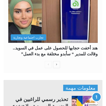
تجارب اجتماعية وتجارية
هند أخفت حجابها للحصول على عمل في السويد..
وقالت للمدير “ سأبدو مختلفة مع بدء العمل”
ا
ا
ل
ل
ص
ص
ف
ف
معلومات مهمة
ح
ح
ة
ة
تحذير رسمي للراغبين في
ا
ا