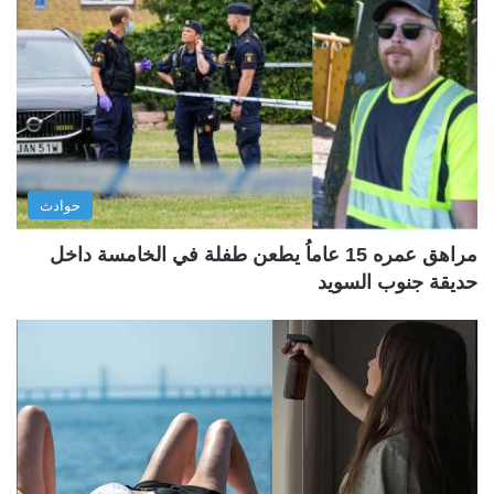
حوادث
مراهق عمره 15 عاماُ يطعن طفلة في الخامسة داخل
حديقة جنوب السويد