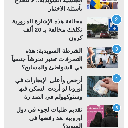
الجنسية السويدية.. لا تنخدع
ل
ل
بأسئلة الاختبار
ت
س
مخالفة هذه الإشارة المرورية
ا
ا
تكلفك مخالفة بـ 20 ألف
ل
ب
كرون
ي
ق
ة
ة
الشرطة السويدية: هذه
التصرفات تعتبر تحرشاً جنسياً
في الشواطئ والمسابح؟
أرخص وأعلى الإيجارات في
أوروبا لو أردت السكن فيها
وستوكهولم في الصدارة
تقديم طلبات لجوء في دول
أوروبية بعد رفضها في
السويد؟