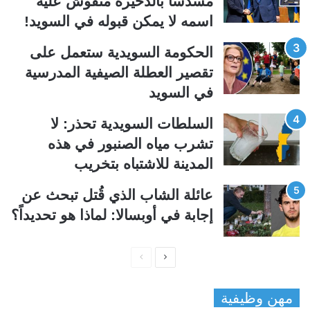
مسدساً بالذخيرة منقوش عليه
ل
ب
اسمه لا يمكن قبوله في السويد!
ي
ق
الحكومة السويدية ستعمل على
ة
ة
تقصير العطلة الصيفية المدرسیة
في السويد
السلطات السويدية تحذر: لا
تشرب مياه الصنبور في هذه
المدينة للاشتباه بتخريب
عائلة الشاب الذي قُتل تبحث عن
إجابة في أوبسالا: لماذا هو تحديداً؟
ا
ا
ل
ل
مهن وظيفية
ص
ص