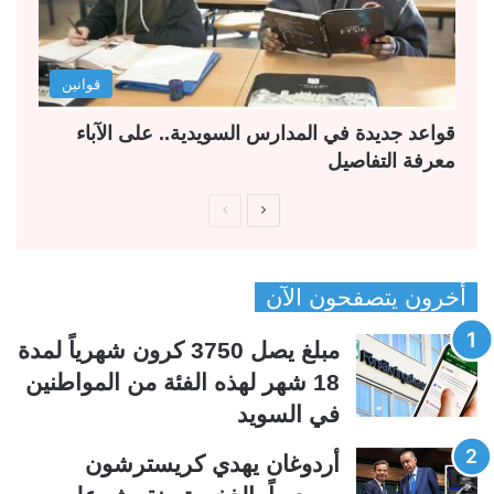
قوانين
قواعد جديدة في المدارس السويدية.. على الآباء
معرفة التفاصيل
ا
ا
ل
ل
ص
ص
أخرون يتصفحون الآن
ف
ف
ح
ح
مبلغ يصل 3750 كرون شهرياً لمدة
ة
ة
18 شهر لهذه الفئة من المواطنين
ا
ا
في السويد
ل
ل
ت
س
أردوغان يهدي كريسترشون
ا
ا