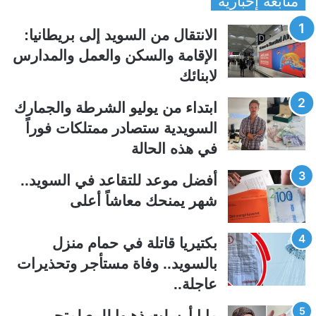
متابعة إخبارية
ف
ف
الانتقال من السويد إلى بريطانيا:
ح
ح
الإقامة والسكن والعمل والمدارس
ة
ة
لابنائك
ا
ا
ل
ل
ابتداء من يوليو الشرطة والجمارك
ت
س
السويدية ستصادر ممتلكات فوراً
ا
ا
في هذه الحالة
ل
ب
ي
ق
أفضل موعد للتقاعد في السويد..
ة
ة
شهر يمنحك معاشاً أعلى
بكتيريا قاتلة في حمام منزل
بالسويد.. وفاة مستأجر وتحذيرات
عاجلة..
مايا أرسلت ذهبها للبيع لمتجر