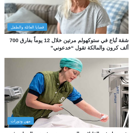
قضايا العائلة والطفل
شقة تُباع في ستوكهولم مرتين خلال 12 يوماً بفارق 700
ألف كرون والمالكة تقول “خدعوني”
مهن ودورات