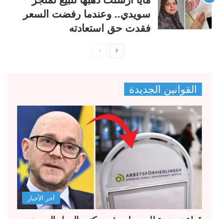
سويدي.. وعندما رفضت السعر
فقدت حق استعادته
ا
ا
ل
ل
ص
ص
القوانين الجديدة
ف
ف
ح
ح
ة
ة
ا
ا
ل
ل
ت
س
ا
ا
ل
ب
آخر الأخبار
ي
ق
ة
ة