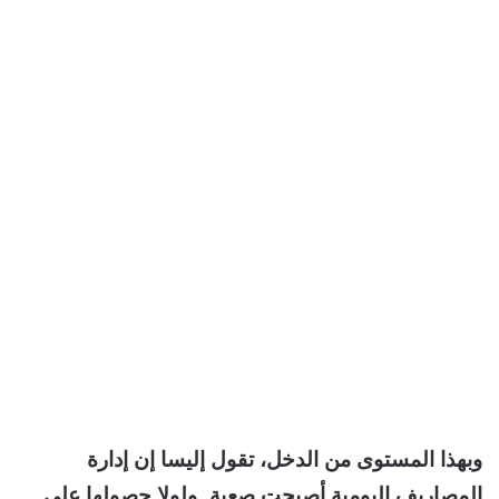
وبهذا المستوى من الدخل، تقول إليسا إن إدارة
المصاريف اليومية أصبحت صعبة. ولولا حصولها على