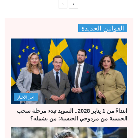
ا
ا
ل
ل
ص
ص
القوانين الجديدة
ف
ف
ح
ح
ة
ة
ا
ا
ل
ل
ت
س
ا
ا
ل
ب
آخر الأخبار
ي
ق
ة
ة
ابتداءً من 1 يناير 2028.. السويد تبدء مرحلة سحب
الجنسية من مزدوجي الجنسية: من يشمله؟