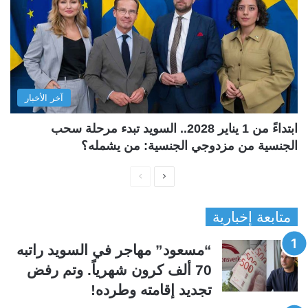
آخر الأخبار
ابتداءً من 1 يناير 2028.. السويد تبدء مرحلة سحب
الجنسية من مزدوجي الجنسية: من يشمله؟
ا
ا
ل
ل
متابعة إخبارية
ص
ص
ف
ف
“مسعود” مهاجر في السويد راتبه
ح
ح
70 ألف كرون شهرياً. وتم رفض
ة
ة
تجديد إقامته وطرده!
ا
ا