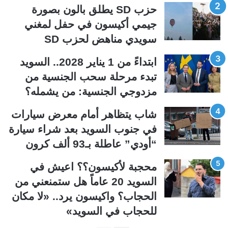
ل
ل
حزب SD يطلق بالون بصورة
ت
س
جيمي أكيسون في حفل لمغني
ا
ا
سويدي مناهض لحزب SD
ل
ب
ي
ق
ابتداءً من 1 يناير 2028.. السويد
ة
ة
تبدء مرحلة سحب الجنسية من
مزدوجي الجنسية: من يشمله؟
شاب يتظاهر أمام معرض سيارات
في جنوب السويد بعد شراء سيارة
“أودي” عاطلة بـ93 ألف كرون
محجبة لأكيسون؟؟ اعيش في
السويد 20 عاماً هل ستمنعني من
الحجاب؟ واكيسون يرد.. «لا مكان
للحجاب في السويد»