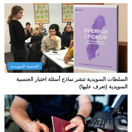
ف
ف
ح
ح
ة
ة
ا
ا
ل
ل
ت
س
ا
ا
ل
ب
الجنسية السويدية
ي
ق
ة
ة
السلطات السويدية تنشر نماذج أسئلة اختبار الجنسية
السويدية (تعرف عليها)