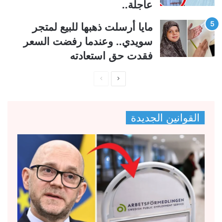
عاجلة..
مايا أرسلت ذهبها للبيع لمتجر
سويدي.. وعندما رفضت السعر
فقدت حق استعادته
ا
ا
ل
ل
ص
ص
القوانين الجديدة
ف
ف
ح
ح
ة
ة
ا
ا
ل
ل
ت
س
ا
ا
ل
ب