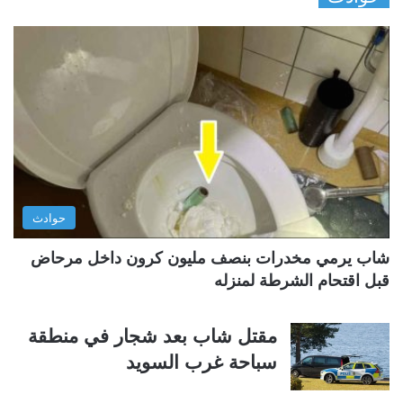
ف
ف
ح
ح
ة
ة
ا
ا
ل
ل
ت
س
ا
ا
ل
ب
ي
ق
حوادث
ة
ة
شاب يرمي مخدرات بنصف مليون كرون داخل مرحاض
قبل اقتحام الشرطة لمنزله
مقتل شاب بعد شجار في منطقة
سباحة غرب السويد