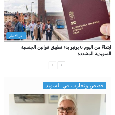
آخر الأخبار
ابتداءً من اليوم 6 يونيو بدء تطبيق قوانين الجنسية
السويدية المشددة
ا
ا
ل
ل
ص
ص
قصص وتجارب في السويد
ف
ف
ح
ح
ة
ة
ا
ا