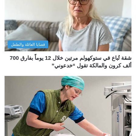
قضايا العائلة والطفل
شقة تُباع في ستوكهولم مرتين خلال 12 يوماً بفارق 700
ألف كرون والمالكة تقول “خدعوني”