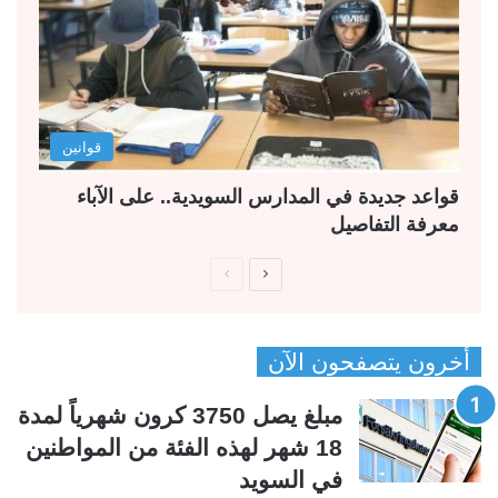
قوانين
قواعد جديدة في المدارس السويدية.. على الآباء
معرفة التفاصيل
ا
ا
ل
ل
ص
ص
أخرون يتصفحون الآن
ف
ف
ح
ح
مبلغ يصل 3750 كرون شهرياً لمدة
ة
ة
18 شهر لهذه الفئة من المواطنين
ا
ا
في السويد
ل
ل