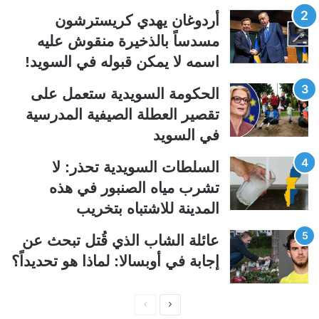
ت
س
أردوغان يهدي كريسترشون
ا
ا
مسدساً بالذخيرة منقوش عليه
ل
ب
اسمه لا يمكن قبوله في السويد!
ي
ق
الحكومة السويدية ستعمل على
ة
ة
تقصير العطلة الصيفية المدرسیة
في السويد
السلطات السويدية تحذر: لا
تشرب مياه الصنبور في هذه
المدينة للاشتباه بتخريب
عائلة الشاب الذي قُتل تبحث عن
إجابة في أوبسالا: لماذا هو تحديداً؟
ا
ا