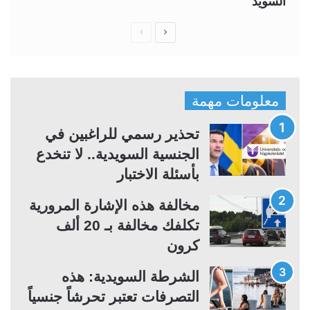
السويد
ا
ا
ل
ل
ص
ص
ف
ف
معلومات مهمة
ح
ح
ة
ة
تحذير رسمي للراغبين في
ا
ا
الجنسية السويدية.. لا تنخدع
ل
ل
بأسئلة الاختبار
ت
س
مخالفة هذه الإشارة المرورية
ا
ا
تكلفك مخالفة بـ 20 ألف
ل
ب
كرون
ي
ق
ة
ة
الشرطة السويدية: هذه
التصرفات تعتبر تحرشاً جنسياً