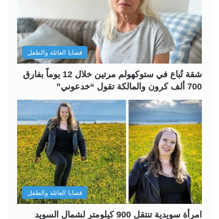
ل
ل
ت
س
ا
ا
ل
ب
قضايا العائلة والطفل
ي
ق
ة
ة
شقة تُباع في ستوكهولم مرتين خلال 12 يوماً بفارق
700 ألف كرون والمالكة تقول “خدعوني”
قضايا العائلة والطفل
امرأة سويدية تنتقل 900 كيلومتر لشمال السويد