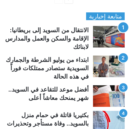
ل
ل
متابعة إخبارية
ص
ص
ف
ف
الانتقال من السويد إلى بريطانيا:
ح
ح
الإقامة والسكن والعمل والمدارس
ة
ة
لابنائك
ا
ا
ل
ل
ابتداء من يوليو الشرطة والجمارك
ت
س
السويدية ستصادر ممتلكات فوراً
ا
ا
في هذه الحالة
ل
ب
ي
ق
أفضل موعد للتقاعد في السويد..
ة
ة
شهر يمنحك معاشاً أعلى
بكتيريا قاتلة في حمام منزل
بالسويد.. وفاة مستأجر وتحذيرات