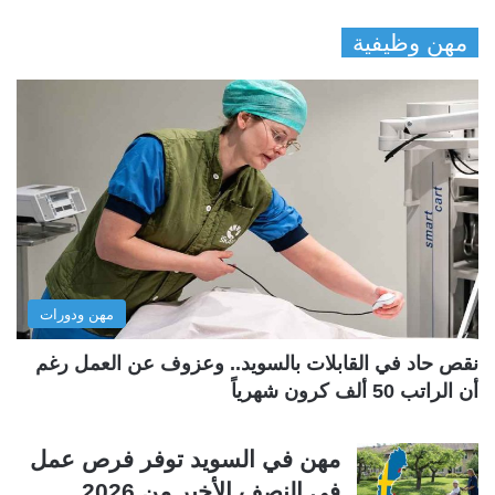
ل
ل
مهن وظيفية
ص
ص
ف
ف
ح
ح
ة
ة
ا
ا
ل
ل
ت
س
ا
ا
ل
ب
مهن ودورات
ي
ق
ة
ة
نقص حاد في القابلات بالسويد.. وعزوف عن العمل رغم
أن الراتب 50 ألف كرون شهرياً
مهن في السويد توفر فرص عمل
في النصف الأخير من 2026