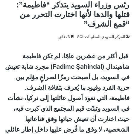
رئس وزراء السويد يتذكر “فاطيمة”:
قتلها والدها لأنها اختارت التحرر من
“قمع الشرف”
المركز السويدي للمعلومات-SCI
3 دقائق
قبل أكثر من عشرين عامًا، لم تكن فاطيمة
شاهيندال (Fadime Şahindal) مجرد شابة تعيش
في السويد، بل أصبحت رمزًا لصراعٍ مؤلم بين
حرية الفرد وقيود ما يُعرف بثقافة الشرف.
فاطيمة، التي تعود أصول عائلتها إلى تركيا، نشأت
في السويد وتبنّت قيم المجتمع الذي كبرت فيه،
حيث اختارت أن تعيش حياتها وفق قناعاتها
الشخصية، لا وفق ما فُرض عليها داخل إطار عائلي