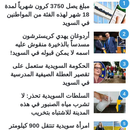
ح
ح
مبلغ يصل 3750 كرون شهرياً لمدة
ة
ة
18 شهر لهذه الفئة من المواطنين
ا
ا
في السويد
ل
ل
ت
س
أردوغان يهدي كريسترشون
ا
ا
مسدساً بالذخيرة منقوش عليه
ل
ب
اسمه لا يمكن قبوله في السويد!
ي
ق
الحكومة السويدية ستعمل على
ة
ة
تقصير العطلة الصيفية المدرسیة
في السويد
السلطات السويدية تحذر: لا
تشرب مياه الصنبور في هذه
المدينة للاشتباه بتخريب
امرأة سويدية تنتقل 900 كيلومتر