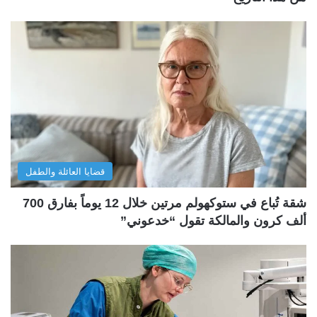
قضايا العائلة والطفل
شقة تُباع في ستوكهولم مرتين خلال 12 يوماً بفارق 700
ألف كرون والمالكة تقول “خدعوني”