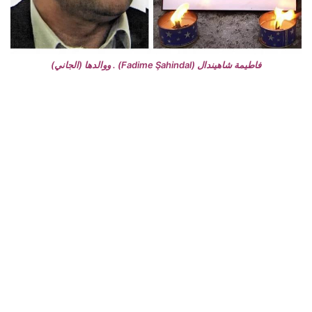
فاطيمة شاهيندال (Fadime Şahindal) . ووالدها (الجاني)