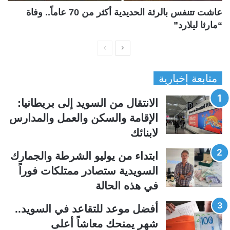
عاشت تتنفس بالرئة الحديدية أكثر من 70 عاماً.. وفاة
“مارثا ليلارد”
ا
ا
ل
ل
متابعة إخبارية
ص
ص
ف
ف
الانتقال من السويد إلى بريطانيا:
ح
ح
الإقامة والسكن والعمل والمدارس
ة
ة
لابنائك
ا
ا
ل
ل
ابتداء من يوليو الشرطة والجمارك
ت
س
السويدية ستصادر ممتلكات فوراً
ا
ا
في هذه الحالة
ل
ب
ي
ق
أفضل موعد للتقاعد في السويد..
ة
ة
شهر يمنحك معاشاً أعلى