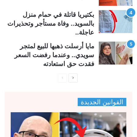
بكتيريا قاتلة في حمام منزل
بالسويد.. وفاة مستأجر وتحذيرات
عاجلة..
مايا أرسلت ذهبها للبيع لمتجر
سويدي.. وعندما رفضت السعر
فقدت حق استعادته
ا
ا
ل
ل
ص
ص
القوانين الجديدة
ف
ف
ح
ح
ة
ة
ا
ا