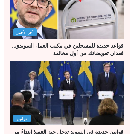
ل
ل
ت
س
ا
ا
ل
ب
آخر الأخبار
ي
ق
ة
ة
قواعد جديدة للمسجلين في مكتب العمل السويدي..
فقدان تعويضاتك من أول مخالفة
قوانين
قوانين جديدة في السويد تدخل حيز التنفيذ ابتداءً من