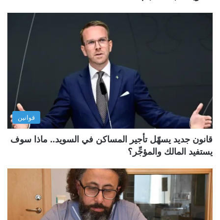
قوانين
قانون جديد يسهّل تأجير المساكن في السويد.. ماذا سوف
يستفيد المالك والمؤجِّر؟