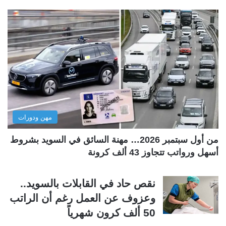
ف
ف
ح
ح
ة
ة
ا
ا
ل
ل
ت
س
ا
ا
ل
ب
مهن ودورات
ي
ق
ة
ة
من أول سبتمبر 2026… مهنة السائق في السويد بشروط
أسهل ورواتب تتجاوز 43 ألف كرونة
نقص حاد في القابلات بالسويد..
وعزوف عن العمل رغم أن الراتب
50 ألف كرون شهرياً