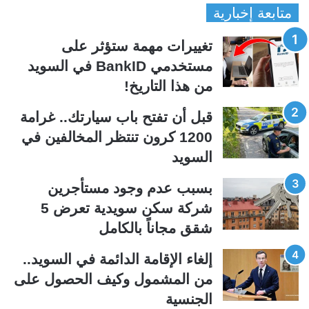
متابعة إخبارية
ص
ص
ف
ف
تغييرات مهمة ستؤثر على
ح
ح
مستخدمي BankID في السويد
ة
ة
من هذا التاريخ!
ا
ا
ل
ل
قبل أن تفتح باب سيارتك.. غرامة
ت
س
1200 كرون تنتظر المخالفين في
ا
ا
السويد
ل
ب
ي
ق
بسبب عدم وجود مستأجرين
ة
ة
شركة سكن سويدية تعرض 5
شقق مجاناً بالكامل
إلغاء الإقامة الدائمة في السويد..
من المشمول وكيف الحصول على
الجنسية