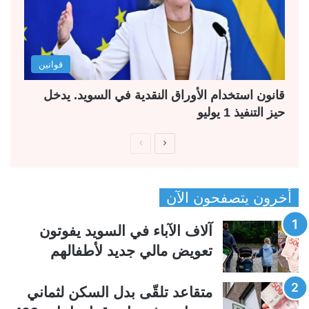
قوانين
قانون استخدام الأوراق النقدية في السويد. يدخل
حيز التنفيذ 1 يوليو
ا
ا
ل
ل
ص
ص
أخرون يتصفحون الآن
ف
ف
ح
ح
آلاف الآباء في السويد يفوتون
ة
ة
تعويض مالي جديد لأطفالهم
ا
ا
ل
ل
متقاعد تلقّى بدل السكن لثماني
ت
س