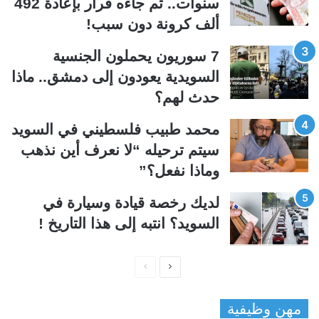
سنوات.. ثم جاءه قرار بإعادة 492
ا
ا
ألف كرونة دون سبب!
ل
ب
ي
ق
7 سوريون يحملون الجنسية
ة
ة
السويدية يعودون إلى دمشق.. ماذا
حدث لهم؟
محمد طبيب فلسطيني في السويد
سيتم ترحيله “لا نعرف أين نذهب
وماذا نفعل؟”
لديك رخصة قيادة وسيارة في
السويد؟ انتبه إلى هذا التاريخ !
ا
ا
ل
ل
مهن وظيفية
ص
ص