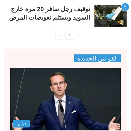
توقيف رجل سافر 20 مرة خارج
السويد ويستلم تعويضات المرض
ا
ا
ل
ل
ص
ص
القوانين الجديدة
ف
ف
ح
ح
ة
ة
ا
ا
ل
ل
ت
س
ا
ا
ل
ب
قوانين
ي
ق