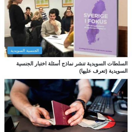
ة
ة
ا
ا
ل
ل
ت
س
ا
ا
ل
ب
الجنسية السويدية
ي
ق
ة
ة
السلطات السويدية تنشر نماذج أسئلة اختبار الجنسية
السويدية (تعرف عليها)