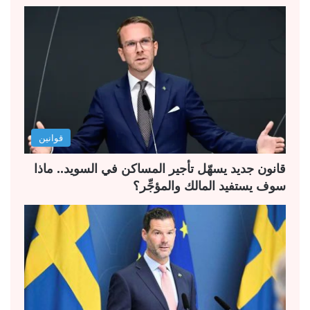
ح
ح
ة
ة
ا
ا
ل
ل
ت
س
ا
ا
ل
ب
قوانين
ي
ق
ة
ة
قانون جديد يسهّل تأجير المساكن في السويد.. ماذا
سوف يستفيد المالك والمؤجِّر؟