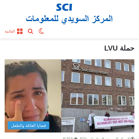
بحث عن
الوضع المظلم
القائمة
حملة LVU
قضايا العائلة والطفل
المركز السويدي للمعلومات-SCI
5٬213