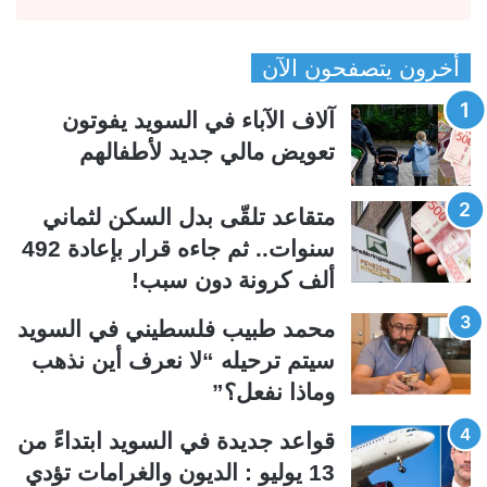
ل
ل
ص
ص
أخرون يتصفحون الآن
ف
ف
ح
ح
آلاف الآباء في السويد يفوتون
ة
ة
تعويض مالي جديد لأطفالهم
ا
ا
ل
ل
متقاعد تلقّى بدل السكن لثماني
ت
س
سنوات.. ثم جاءه قرار بإعادة 492
ا
ا
ألف كرونة دون سبب!
ل
ب
ي
ق
محمد طبيب فلسطيني في السويد
ة
ة
سيتم ترحيله “لا نعرف أين نذهب
وماذا نفعل؟”
قواعد جديدة في السويد ابتداءً من
13 يوليو : الديون والغرامات تؤدي