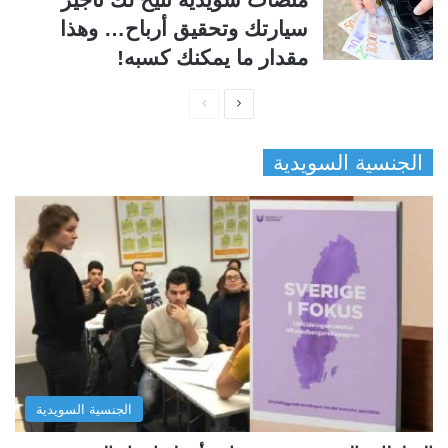
سيارتك وتحقيق أرباح… وهذا
مقدار ما يمكنك كسبه!
ا
ا
ل
ل
الجنسية السويدية
ص
ص
ف
ف
ح
ح
ة
ة
ا
ا
ل
ل
ت
س
ا
ا
ل
ب
الجنسية السويدية
ي
ق
ة
ة