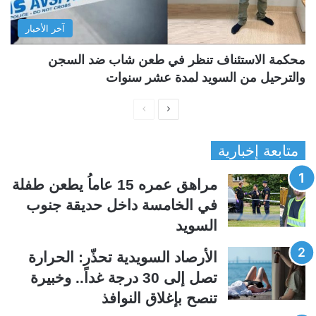
آخر الأخبار
محكمة الاستئناف تنظر في طعن شاب ضد السجن
والترحيل من السويد لمدة عشر سنوات
ا
ا
ل
ل
متابعة إخبارية
ص
ص
ف
ف
مراهق عمره 15 عاماُ يطعن طفلة
ح
ح
في الخامسة داخل حديقة جنوب
ة
ة
السويد
ا
ا
ل
ل
الأرصاد السويدية تحذّر: الحرارة
ت
س
تصل إلى 30 درجة غداً.. وخبيرة
ا
ا
تنصح بإغلاق النوافذ
ل
ب