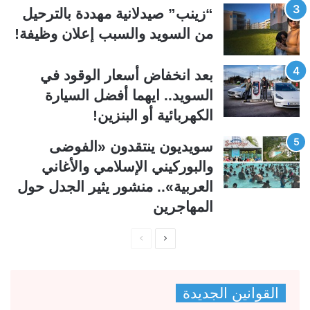
ي
ق
“زينب” صيدلانية مهددة بالترحيل
ة
ة
من السويد والسبب إعلان وظيفة!
بعد انخفاض أسعار الوقود في
السويد.. ايهما أفضل السيارة
الكهربائية أو البنزين!
سويديون ينتقدون «الفوضى
والبوركيني الإسلامي والأغاني
العربية».. منشور يثير الجدل حول
المهاجرين
ا
ا
ل
ل
ص
ص
القوانين الجديدة
ف
ف