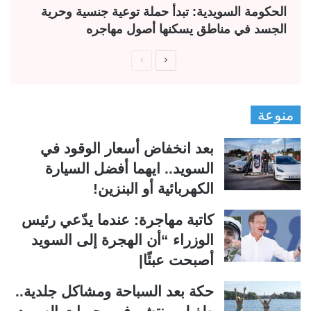
الحكومة السويدية: تبدأ حملة توعية جنسية وحرية
الجسد في مناطق يسكنها أصول مهاجره
ا
ا
ل
ل
ص
ص
منوعة
ف
ف
ح
ح
بعد انخفاض أسعار الوقود في
ة
ة
السويد.. ايهما أفضل السيارة
ا
ا
الكهربائية أو البنزين!
ل
ل
ت
س
كاتبة مهاجرة: عندما يدّعي رئيس
ا
ا
الوزراء “أن الهجرة إلى السويد
ل
ب
أصبحت عبئًا|
ي
ق
حكة بعد السباحة ومشاكل جلدية..
ة
ة