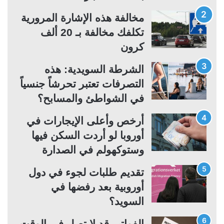
ت
س
مخالفة هذه الإشارة المرورية
ا
ا
تكلفك مخالفة بـ 20 ألف
ل
ب
كرون
ي
ق
ة
ة
الشرطة السويدية: هذه
التصرفات تعتبر تحرشاً جنسياً
في الشواطئ والمسابح؟
أرخص وأعلى الإيجارات في
أوروبا لو أردت السكن فيها
وستوكهولم في الصدارة
تقديم طلبات لجوء في دول
أوروبية بعد رفضها في
السويد؟
الفواتير قد لا تصل في الوقت