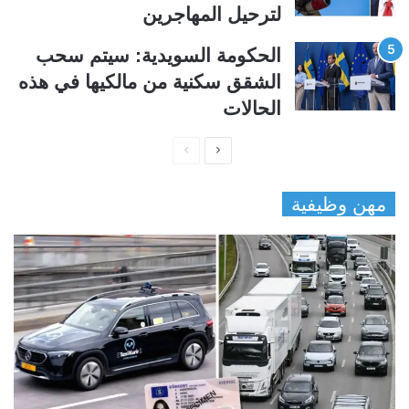
لترحيل المهاجرين
الحكومة السويدية: سيتم سحب
الشقق سكنية من مالكيها في هذه
الحالات
ا
ا
ل
ل
مهن وظيفية
ص
ص
ف
ف
ح
ح
ة
ة
ا
ا
ل
ل
ت
س
ا
ا
ل
ب