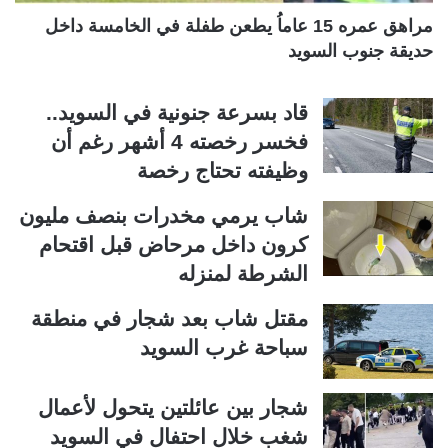
مراهق عمره 15 عاماُ يطعن طفلة في الخامسة داخل
حديقة جنوب السويد
قاد بسرعة جنونية في السويد..
فخسر رخصته 4 أشهر رغم أن
وظيفته تحتاج رخصة
شاب يرمي مخدرات بنصف مليون
كرون داخل مرحاض قبل اقتحام
الشرطة لمنزله
مقتل شاب بعد شجار في منطقة
سباحة غرب السويد
شجار بين عائلتين يتحول لأعمال
شغب خلال احتفال في السويد