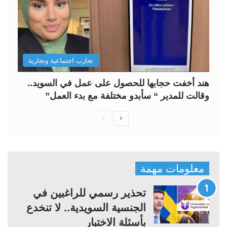
تجارب اجتماعية وتجارية
هند أخفت حجابها للحصول على عمل في السويد..
وقالت للمدير “ سأبدو مختلفة مع بدء العمل”
ا
ا
ل
ل
ص
ص
ف
ف
معلومات مهمة
ح
ح
ة
ة
تحذير رسمي للراغبين في
ا
ا
الجنسية السويدية.. لا تنخدع
ل
ل
بأسئلة الاختبار