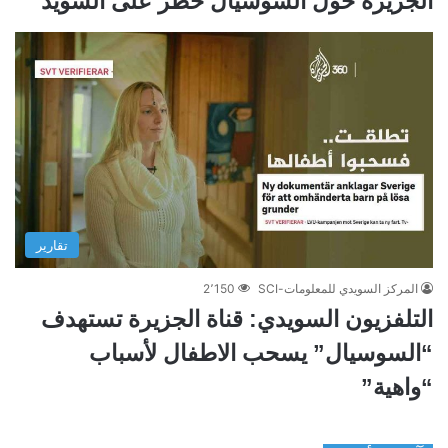
الجزيرة حول السوسيال خطر على السويد”
تقارير
المركز السويدي للمعلومات-SCI
2٬150
التلفزيون السويدي: قناة الجزيرة تستهدف
“السوسيال” يسحب الاطفال لأسباب
“واهية”