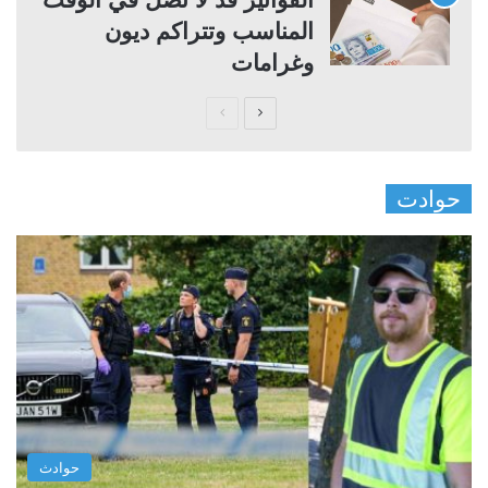
المناسب وتتراكم ديون
وغرامات
ا
ا
ل
ل
ص
ص
حوادت
ف
ف
ح
ح
ة
ة
ا
ا
ل
ل
ت
س
ا
ا
ل
ب
ي
ق
حوادث
ة
ة