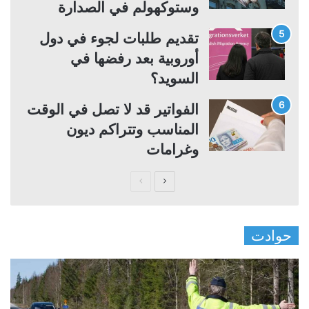
وستوكهولم في الصدارة
تقديم طلبات لجوء في دول
أوروبية بعد رفضها في
السويد؟
الفواتير قد لا تصل في الوقت
المناسب وتتراكم ديون
وغرامات
ا
ا
ل
ل
ص
ص
حوادت
ف
ف
ح
ح
ة
ة
ا
ا