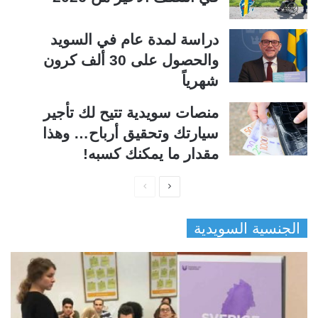
دراسة لمدة عام في السويد
والحصول على 30 ألف كرون
شهرياً
منصات سويدية تتيح لك تأجير
سيارتك وتحقيق أرباح… وهذا
مقدار ما يمكنك كسبه!
ا
ا
ل
ل
الجنسية السويدية
ص
ص
ف
ف
ح
ح
ة
ة
ا
ا