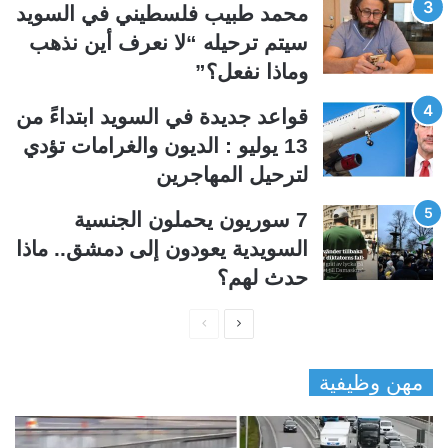
ي
ق
محمد طبيب فلسطيني في السويد
ة
ة
سيتم ترحيله “لا نعرف أين نذهب
وماذا نفعل؟”
قواعد جديدة في السويد ابتداءً من
13 يوليو : الديون والغرامات تؤدي
لترحيل المهاجرين
7 سوريون يحملون الجنسية
السويدية يعودون إلى دمشق.. ماذا
حدث لهم؟
ا
ا
ل
ل
مهن وظيفية
ص
ص
ف
ف
ح
ح