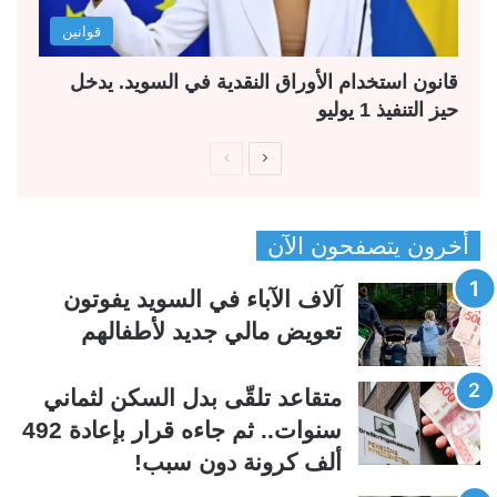
قوانين
قانون استخدام الأوراق النقدية في السويد. يدخل
حيز التنفيذ 1 يوليو
ا
ا
ل
ل
ص
ص
أخرون يتصفحون الآن
ف
ف
ح
ح
آلاف الآباء في السويد يفوتون
ة
ة
تعويض مالي جديد لأطفالهم
ا
ا
ل
ل
متقاعد تلقّى بدل السكن لثماني
ت
س
سنوات.. ثم جاءه قرار بإعادة 492
ا
ا
ألف كرونة دون سبب!
ل
ب