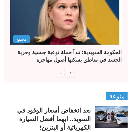
مجتمع
الحكومة السويدية: تبدأ حملة توعية جنسية وحرية
الجسد في مناطق يسكنها أصول مهاجره
ا
ا
ل
ل
ص
ص
منوعة
ف
ف
ح
ح
بعد انخفاض أسعار الوقود في
ة
ة
السويد.. ايهما أفضل السيارة
ا
ا
الكهربائية أو البنزين!
ل
ل