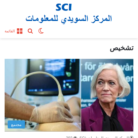
بحث عن
الوضع المظلم
القائمة
تشخيص
مجتمع
المركز السويدي للمعلومات-SCI
292