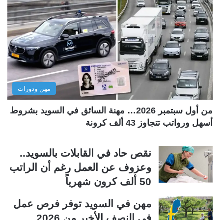
ة
ة
ا
ا
ل
ل
ت
س
ا
ا
ل
ب
مهن ودورات
ي
ق
ة
ة
من أول سبتمبر 2026… مهنة السائق في السويد بشروط
أسهل ورواتب تتجاوز 43 ألف كرونة
نقص حاد في القابلات بالسويد..
وعزوف عن العمل رغم أن الراتب
50 ألف كرون شهرياً
مهن في السويد توفر فرص عمل
في النصف الأخير من 2026