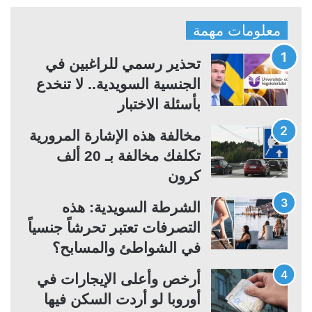
ص
ص
ف
ف
معلومات مهمة
ح
ح
ة
ة
تحذير رسمي للراغبين في
ا
ا
الجنسية السويدية.. لا تنخدع
ل
ل
بأسئلة الاختبار
ت
س
مخالفة هذه الإشارة المرورية
ا
ا
تكلفك مخالفة بـ 20 ألف
ل
ب
كرون
ي
ق
ة
ة
الشرطة السويدية: هذه
التصرفات تعتبر تحرشاً جنسياً
في الشواطئ والمسابح؟
أرخص وأعلى الإيجارات في
أوروبا لو أردت السكن فيها