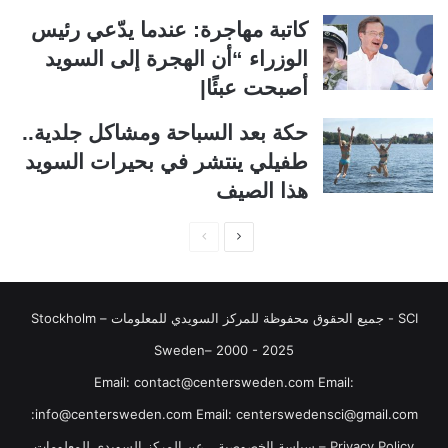
ت
س
كاتبة مهاجرة: عندما يدّعي رئيس
ا
ا
الوزراء “أن الهجرة إلى السويد
ل
ب
أصبحت عبئًا|
ي
ق
حكة بعد السباحة ومشاكل جلدية..
ة
ة
طفيلي ينتشر في بحيرات السويد
هذا الصيف
ا
ا
ل
ل
ص
ص
SCI - جميع الحقوق محفوظة للمركز السويدي للمعلومات Stockholm –
ف
ف
ح
ح
Sweden– 2000 - 2025
ة
ة
‏‎Email: contact@centersweden.com Email:
ا
ا
info@centersweden.com Email: centerswedensci@gmail.com:
ل
ل
Privacy Policy – سياسة الخصوصية
عن المركز السويدي للمعلومات