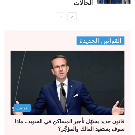
الحالات
ا
ا
ل
ل
ص
ص
القوانين الجديدة
ف
ف
ح
ح
ة
ة
ا
ا
ل
ل
ت
س
ا
ا
ل
ب
قوانين
ي
ق
ة
ة
قانون جديد يسهّل تأجير المساكن في السويد.. ماذا
سوف يستفيد المالك والمؤجِّر؟