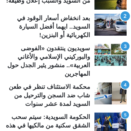
من السويد والسبب إعلان وظيفة!
ة
ة
ا
ا
بعد انخفاض أسعار الوقود في
ل
ل
السويد.. ايهما أفضل السيارة
ت
س
الكهربائية أو البنزين!
ا
ا
ل
ب
سويديون ينتقدون «الفوضى
ي
ق
والبوركيني الإسلامي والأغاني
ة
ة
العربية».. منشور يثير الجدل حول
المهاجرين
محكمة الاستئناف تنظر في طعن
شاب ضد السجن والترحيل من
السويد لمدة عشر سنوات
الحكومة السويدية: سيتم سحب
الشقق سكنية من مالكيها في هذه