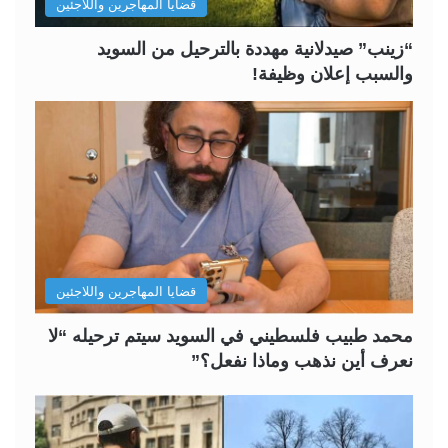
قضايا المهاجرين واللاجئين
ي
ق
ة
ة
“زينب” صيدلانية مهددة بالترحيل من السويد
والسبب إعلان وظيفة!
قضايا المهاجرين واللاجئين
محمد طبيب فلسطيني في السويد سيتم ترحيله “لا
نعرف أين نذهب وماذا نفعل؟”