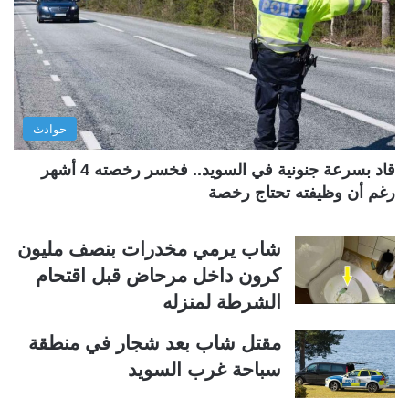
ل
ل
ت
س
ا
ا
ل
ب
ي
ق
حوادث
ة
ة
قاد بسرعة جنونية في السويد.. فخسر رخصته 4 أشهر
رغم أن وظيفته تحتاج رخصة
شاب يرمي مخدرات بنصف مليون
كرون داخل مرحاض قبل اقتحام
الشرطة لمنزله
مقتل شاب بعد شجار في منطقة
سباحة غرب السويد