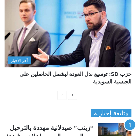
آخر الأخبار
حزب SD: توسيع بدل العودة ليشمل الحاصلين على
الجنسية السويدية
ا
ا
ل
ل
متابعة إخبارية
ص
ص
ف
ف
“زينب” صيدلانية مهددة بالترحيل
ح
ح