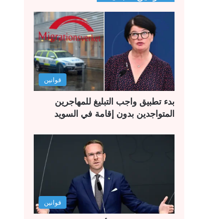
ح
ح
ة
ة
ا
ا
ل
ل
ت
س
ا
ا
قوانين
ل
ب
ي
ق
بدء تطبيق واجب التبليغ للمهاجرين
ة
ة
المتواجدين بدون إقامة في السويد
قوانين