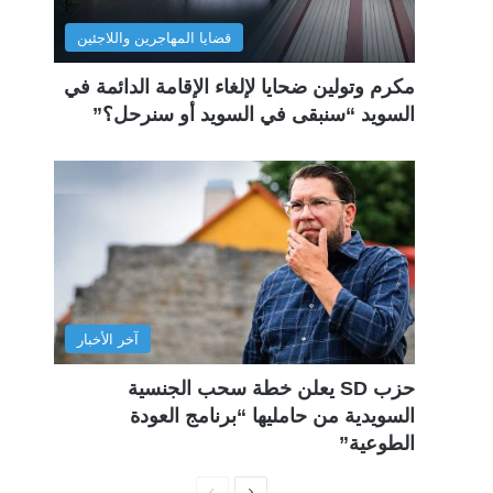
قضايا المهاجرين واللاجئين
مكرم وتولين ضحايا لإلغاء الإقامة الدائمة في
السويد “سنبقى في السويد أو سنرحل؟”
آخر الأخبار
حزب SD يعلن خطة سحب الجنسية
السويدية من حامليها “برنامج العودة
الطوعية”
ا
ا