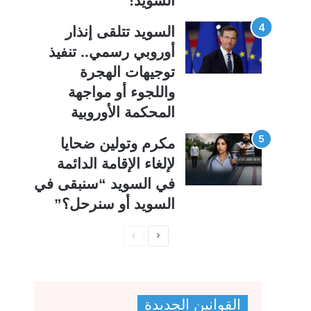
السويد!
السويد تتلقى إنذار
أوروبي رسمي.. تنفيذ
توجيهات الهجرة
واللجوء أو مواجهة
المحكمة الأوروبية
مكرم وتولين ضحايا
لإلغاء الإقامة الدائمة
في السويد “سنبقى في
السويد أو سنرحل؟”
ا
ا
ل
ل
ص
ص
ف
ف
القوانين الجديدة