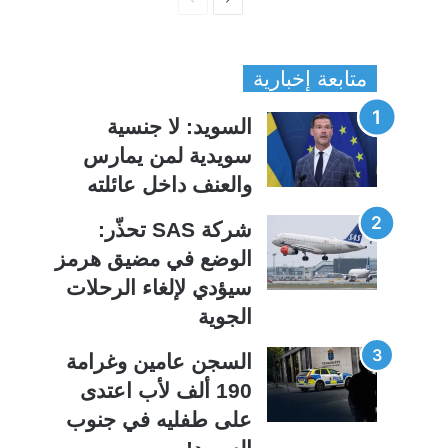
ل
ل
ص
ص
متابعة إخبارية
ف
ف
ح
ح
السويد: لا جنسية
ة
ة
سويدية لمن يمارس
ا
ا
والعنف داخل عائلته
ل
ل
ت
س
شركة SAS تحذّر:
ا
ا
الوضع في مضيق هرمز
ل
ب
سيؤدي لإلغاء الرحلات
ي
ق
الجوية
ة
ة
السجن عامين وغرامة
190 ألف لأب اعتدى
على طفليه في جنوب